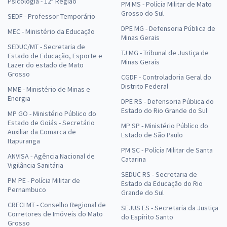
Psicologia - 12ª Região
PM MS - Polícia Militar de Mato
Grosso do Sul
SEDF - Professor Temporário
DPE MG - Defensoria Pública de
MEC - Ministério da Educação
Minas Gerais
SEDUC/MT - Secretaria de
TJ MG - Tribunal de Justiça de
Estado de Educação, Esporte e
Minas Gerais
Lazer do estado de Mato
Grosso
CGDF - Controladoria Geral do
Distrito Federal
MME - Ministério de Minas e
Energia
DPE RS - Defensoria Pública do
Estado do Rio Grande do Sul
MP GO - Ministério Público do
Estado de Goiás - Secretário
MP SP - Ministério Público do
Auxiliar da Comarca de
Estado de São Paulo
Itapuranga
PM SC - Polícia Militar de Santa
ANVISA - Agência Nacional de
Catarina
Vigilância Sanitária
SEDUC RS - Secretaria de
PM PE - Polícia Militar de
Estado da Educação do Rio
Pernambuco
Grande do Sul
CRECI MT - Conselho Regional de
SEJUS ES - Secretaria da Justiça
Corretores de Imóveis do Mato
do Espírito Santo
Grosso