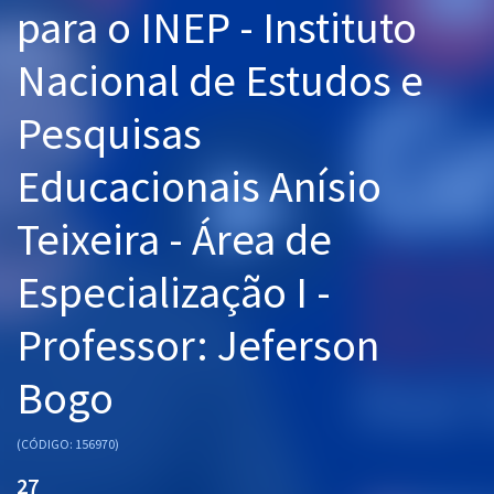
para o INEP - Instituto
Pós
Nacional de Estudos e
Graduação
Pesquisas
OAB
Educacionais Anísio
Mentorias
Teixeira - Área de
Questões grátis
Conteúdo gratuito
Especialização I -
Blog
Professor: Jeferson
Aprovados
Bogo
Atendimento
(CÓDIGO: 156970)
27