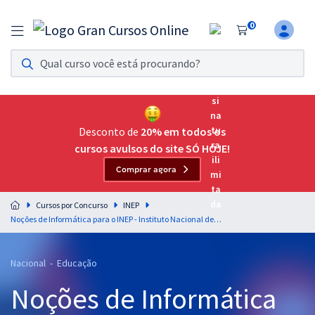
0
Assinatura Ilimitada 11
Acesso a todos os cursos. Teste grátis por 7 dias!
Assinatura OAB Até Passar
Acesso ilimitado a toda preparação para o Exame da
Desconto de
20% em todos os
Ordem, até você passar!
cursos avulsos do site SÓ HOJE!
Comprar agora
Residências Multiprofissionais
Preparação completa e intensiva para as principais
Cursos por Concurso
INEP
residências em saúde do Brasil
Noções de Informática para o INEP - Instituto Nacional de Estudos e Pesquisas Educacionais Anísio Teixeira - Área de Especialização I - Professor: Jeferson Bogo
Concursos
Nacional - Educação
Assinatura Ilimitada
Noções de Informática
Cursos 20% OFF