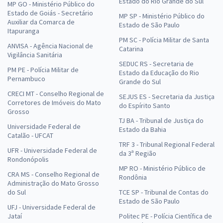
Estado do Rio Grande do Sul
MP GO - Ministério Público do
Estado de Goiás - Secretário
MP SP - Ministério Público do
Auxiliar da Comarca de
Estado de São Paulo
Itapuranga
PM SC - Polícia Militar de Santa
ANVISA - Agência Nacional de
Catarina
Vigilância Sanitária
SEDUC RS - Secretaria de
PM PE - Polícia Militar de
Estado da Educação do Rio
Pernambuco
Grande do Sul
CRECI MT - Conselho Regional de
SEJUS ES - Secretaria da Justiça
Corretores de Imóveis do Mato
do Espírito Santo
Grosso
TJ BA - Tribunal de Justiça do
Universidade Federal de
Estado da Bahia
Catalão - UFCAT
TRF 3 - Tribunal Regional Federal
UFR - Universidade Federal de
da 3ª Região
Rondonópolis
MP RO - Ministério Público de
CRA MS - Conselho Regional de
Rondônia
Administração do Mato Grosso
do Sul
TCE SP - Tribunal de Contas do
Estado de São Paulo
UFJ - Universidade Federal de
Jataí
Politec PE - Polícia Científica de