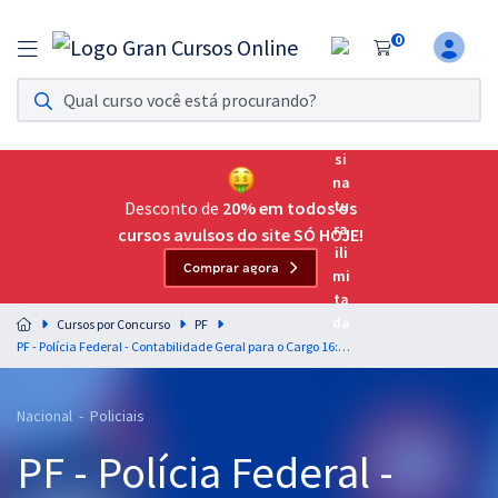
0
Assinatura Ilimitada 11
Acesso a todos os cursos. Teste grátis por 7 dias!
Assinatura OAB Até Passar
Acesso ilimitado a toda preparação para o Exame da
Desconto de
20% em todos os
Ordem, até você passar!
cursos avulsos do site SÓ HOJE!
Comprar agora
Residências Multiprofissionais
Preparação completa e intensiva para as principais
Cursos por Concurso
PF
residências em saúde do Brasil
PF - Polícia Federal - Contabilidade Geral para o Cargo 16: Agente de Polícia Federal - Professor: Feliphe Araújo
Concursos
Nacional - Policiais
Assinatura Ilimitada
PF - Polícia Federal -
Cursos 20% OFF