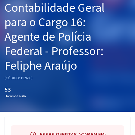
Contabilidade Geral
Pós
para o Cargo 16:
Graduação
Agente de Polícia
OAB
Federal - Professor:
Mentorias
Feliphe Araújo
Questões grátis
Conteúdo gratuito
(CÓDIGO: 192600)
Blog
53
Horas de aula
Aprovados
Atendimento
ESSAS OFERTAS ACABAM EM: