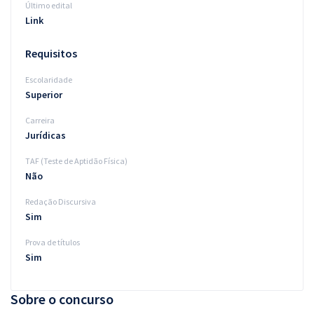
Último edital
Link
Requisitos
Escolaridade
Superior
Carreira
Jurídicas
TAF (Teste de Aptidão Física)
Não
Redação Discursiva
Sim
Prova de títulos
Sim
Sobre o concurso