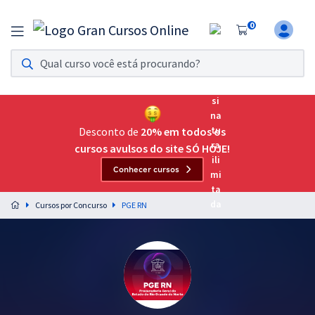
0
Assinatura Ilimitada 11
Acesso a todos os cursos. Teste grátis por 7 dias!
Assinatura OAB Até Passar
Acesso ilimitado a toda preparação para o Exame da
Desconto de
20% em todos os
Ordem, até você passar!
cursos avulsos do site SÓ HOJE!
Conhecer cursos
Residências Multiprofissionais
Preparação completa e intensiva para as principais
Cursos por Concurso
PGE RN
residências em saúde do Brasil
Concursos
Assinatura Ilimitada
Cursos 20% OFF