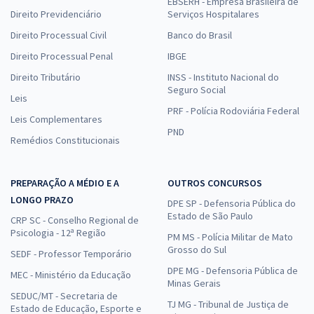
EBSERH - Empresa Brasileira de
Direito Previdenciário
Serviços Hospitalares
Direito Processual Civil
Banco do Brasil
Direito Processual Penal
IBGE
Direito Tributário
INSS - Instituto Nacional do
Seguro Social
Leis
PRF - Polícia Rodoviária Federal
Leis Complementares
PND
Remédios Constitucionais
PREPARAÇÃO A MÉDIO E A
OUTROS CONCURSOS
LONGO PRAZO
DPE SP - Defensoria Pública do
Estado de São Paulo
CRP SC - Conselho Regional de
Psicologia - 12ª Região
PM MS - Polícia Militar de Mato
Grosso do Sul
SEDF - Professor Temporário
DPE MG - Defensoria Pública de
MEC - Ministério da Educação
Minas Gerais
SEDUC/MT - Secretaria de
TJ MG - Tribunal de Justiça de
Estado de Educação, Esporte e