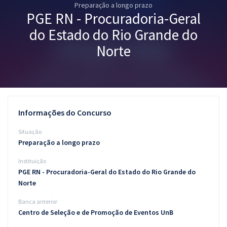
Preparação a longo prazo
Pós
PGE RN - Procuradoria-Geral
Graduação
do Estado do Rio Grande do
Norte
OAB
Mentorias
Questões grátis
Informações do Concurso
Conteúdo gratuito
Situação
Preparação a longo prazo
Blog
Instituição
Aprovados
PGE RN - Procuradoria-Geral do Estado do Rio Grande do
Norte
Atendimento
Banca anterior
Centro de Seleção e de Promoção de Eventos UnB