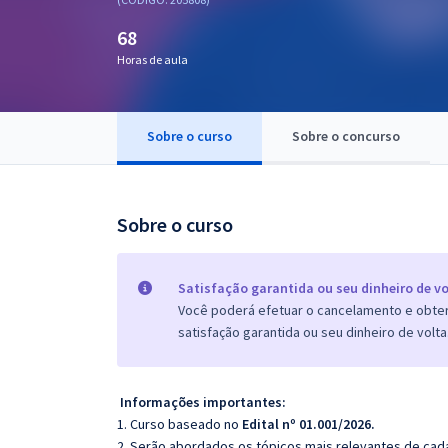
Pós
68
Graduação
Horas de aula
OAB
Sobre o curso
Sobre o concurso
Mentorias
Questões grátis
Sobre o curso
Conteúdo gratuito
Blog
Satisfação garantida ou seu dinheiro de vo
Você poderá efetuar o cancelamento e obter 
Aprovados
satisfação garantida ou seu dinheiro de volta
Atendimento
Informações importantes:
1. Curso baseado no
Edital nº 01.001/2026.
2. Serão abordados os tópicos mais relevantes de cada