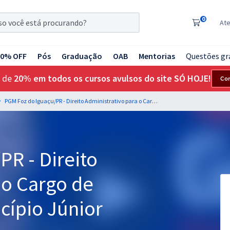
0
At
20% OFF
Pós
Graduação
OAB
Mentorias
Questões gr
 de
20% em todos os cursos avulsos do site SÓ HOJE!
Co
PGM Foz do Iguaçu/PR - Direito Administrativo para o Cargo de Procurador do Município Júnior
R - Direito
 o Cargo de
cípio Júnior