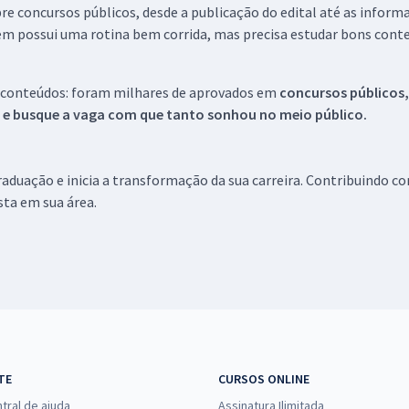
re concursos públicos, desde a publicação do edital até as inform
em possui uma rotina bem corrida, mas precisa estudar bons conte
 conteúdos: foram milhares de aprovados em
concursos públicos,
s e busque a vaga com que tanto sonhou no meio público.
aduação e inicia a transformação da sua carreira. Contribuindo c
ista em sua área.
TE
CURSOS ONLINE
tral de ajuda
Assinatura Ilimitada