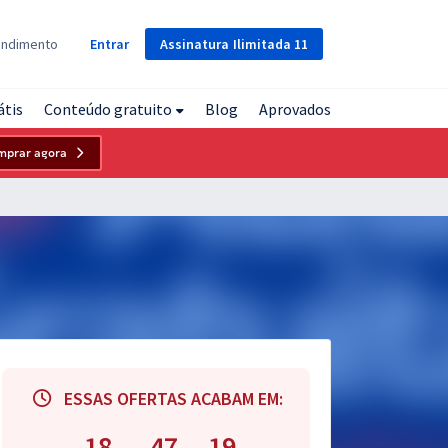
Assinatura
Ilimitada
11
endimento
Entrar
átis
Conteúdo gratuito
Blog
Aprovados
mprar agora
ESSAS OFERTAS ACABAM EM:
18
47
18