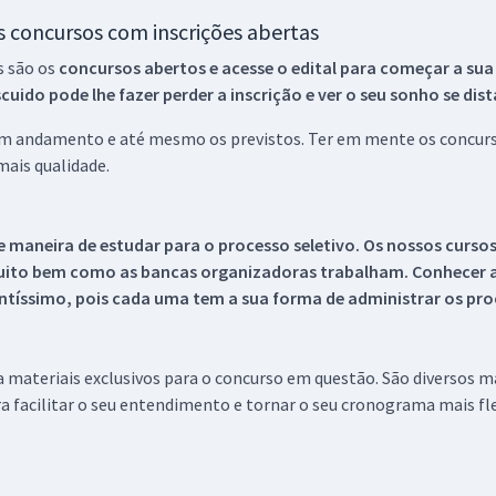
os concursos com inscrições abertas
s são os
concursos abertos e acesse o edital para começar a sua
ido pode lhe fazer perder a inscrição e ver o seu sonho se dis
 em andamento e até mesmo os previstos. Ter em mente os concurso
ais qualidade.
 maneira de estudar para o processo seletivo. Os nossos curso
uito bem como as bancas organizadoras trabalham. Conhecer a
tíssimo, pois cada uma tem a sua forma de administrar os proc
 a materiais exclusivos para o concurso em questão. São diversos 
a facilitar o seu entendimento e tornar o seu cronograma mais fle