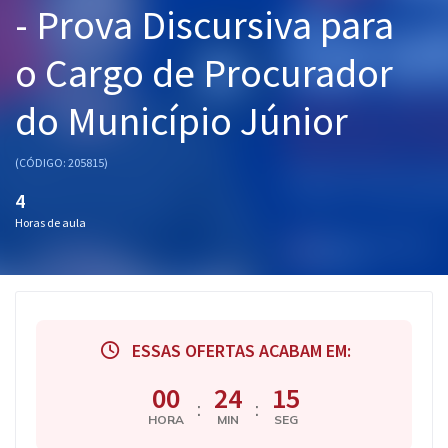
- Prova Discursiva para
Pós
o Cargo de Procurador
Graduação
do Município Júnior
OAB
Mentorias
(CÓDIGO: 205815)
4
Questões grátis
Horas de aula
Conteúdo gratuito
Blog
Aprovados
ESSAS OFERTAS ACABAM EM:
Atendimento
00
24
15
:
:
HORA
MIN
SEG