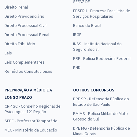
SEFAZ DF
Direito Penal
EBSERH - Empresa Brasileira de
Direito Previdenciário
Serviços Hospitalares
Direito Processual Civil
Banco do Brasil
Direito Processual Penal
IBGE
Direito Tributário
INSS - Instituto Nacional do
Seguro Social
Leis
PRF - Polícia Rodoviária Federal
Leis Complementares
PND
Remédios Constitucionais
PREPARAÇÃO A MÉDIO E A
OUTROS CONCURSOS
LONGO PRAZO
DPE SP - Defensoria Pública do
Estado de São Paulo
CRP SC - Conselho Regional de
Psicologia - 12ª Região
PM MS - Polícia Militar de Mato
Grosso do Sul
SEDF - Professor Temporário
DPE MG - Defensoria Pública de
MEC - Ministério da Educação
Minas Gerais