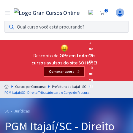
0
Assinatura Ilimitada 11
Acesso a todos os cursos. Teste grátis por 7 dias!
Assinatura OAB Até Passar
Acesso ilimitado a toda preparação para o Exame da
Desconto de
20% em todos os
Ordem, até você passar!
cursos avulsos do site SÓ HOJE!
Comprar agora
Residências Multiprofissionais
Preparação completa e intensiva para as principais
Cursos por Concurso
Prefeitura de Itajaí - SC
residências em saúde do Brasil
PGM Itajaí/SC - Direito Tributário para o Cargo de Procurador do Município (Pós-Edital)
Concursos
SC - Jurídicas
Assinatura Ilimitada
PGM Itajaí/SC - Direito
Cursos 20% OFF