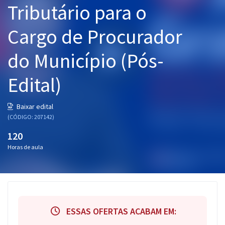
Tributário para o
Pós
Cargo de Procurador
Graduação
do Município (Pós-
OAB
Edital)
Mentorias
Questões grátis
Baixar edital
(CÓDIGO: 207142)
Conteúdo gratuito
120
Blog
Horas de aula
Aprovados
Atendimento
ESSAS OFERTAS ACABAM EM: