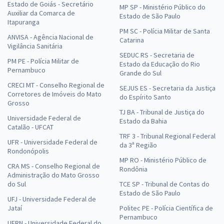
Estado de Goiás - Secretário
MP SP - Ministério Público do
Auxiliar da Comarca de
Estado de São Paulo
Itapuranga
PM SC - Polícia Militar de Santa
ANVISA - Agência Nacional de
Catarina
Vigilância Sanitária
SEDUC RS - Secretaria de
PM PE - Polícia Militar de
Estado da Educação do Rio
Pernambuco
Grande do Sul
CRECI MT - Conselho Regional de
SEJUS ES - Secretaria da Justiça
Corretores de Imóveis do Mato
do Espírito Santo
Grosso
TJ BA - Tribunal de Justiça do
Universidade Federal de
Estado da Bahia
Catalão - UFCAT
TRF 3 - Tribunal Regional Federal
UFR - Universidade Federal de
da 3ª Região
Rondonópolis
MP RO - Ministério Público de
CRA MS - Conselho Regional de
Rondônia
Administração do Mato Grosso
do Sul
TCE SP - Tribunal de Contas do
Estado de São Paulo
UFJ - Universidade Federal de
Jataí
Politec PE - Polícia Científica de
Pernambuco
UFRN - Universidade Federal do