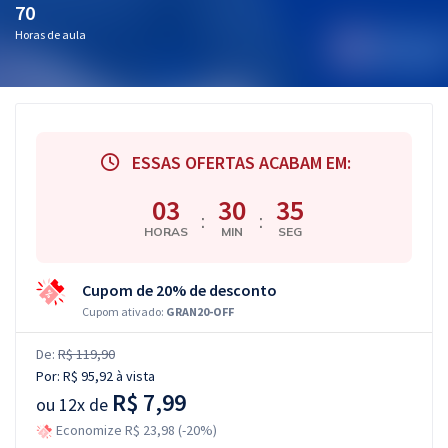
70
Horas de aula
ESSAS OFERTAS ACABAM EM:
03
30
34
:
:
HORAS
MIN
SEG
Cupom de 20% de desconto
Cupom ativado:
GRAN20-OFF
De:
R$ 119,90
Por:
R$ 95,92
à vista
R$ 7,99
ou
12x de
Economize R$ 23,98 (-20%)