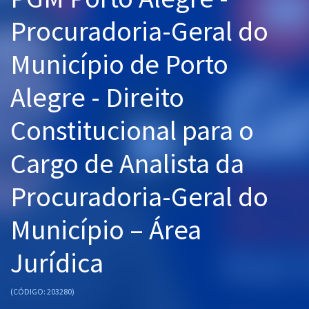
Pós
Procuradoria-Geral do
Graduação
Município de Porto
OAB
Alegre - Direito
Mentorias
Constitucional para o
Questões grátis
Cargo de Analista da
Conteúdo gratuito
Procuradoria-Geral do
Blog
Município – Área
Aprovados
Jurídica
Atendimento
(CÓDIGO: 203280)