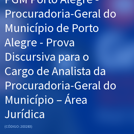
Pós
Procuradoria-Geral do
Graduação
Município de Porto
OAB
Alegre - Prova
Mentorias
Discursiva para o
Questões grátis
Cargo de Analista da
Conteúdo gratuito
Procuradoria-Geral do
Blog
Município – Área
Aprovados
Jurídica
Atendimento
(CÓDIGO: 203283)