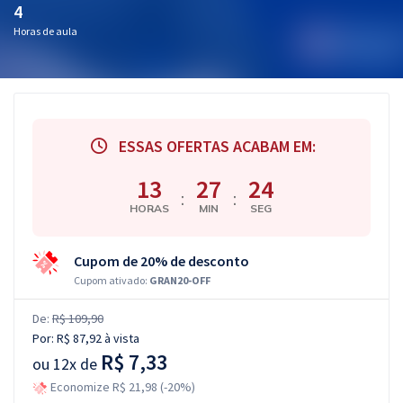
4
Horas de aula
ESSAS OFERTAS ACABAM EM:
13
27
23
:
:
HORAS
MIN
SEG
Cupom de 20% de desconto
Cupom ativado:
GRAN20-OFF
De:
R$ 109,90
Por:
R$ 87,92
à vista
R$ 7,33
ou
12x de
Economize R$ 21,98 (-20%)