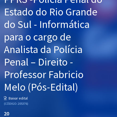
Pós
Estado do Rio Grande
Graduação
do Sul - Informática
OAB
para o cargo de
Mentorias
Analista da Polícia
Questões grátis
Penal – Direito -
Conteúdo gratuito
Professor Fabricio
Blog
Melo (Pós-Edital)
Aprovados
Baixar edital
Atendimento
(CÓDIGO: 205376)
20