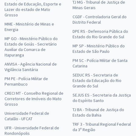
TJ MG - Tribunal de Justiça de
Estado de Educação, Esporte e
Minas Gerais
Lazer do estado de Mato
Grosso
CGDF - Controladoria Geral do
Distrito Federal
MME - Ministério de Minas e
Energia
DPE RS - Defensoria Pública do
Estado do Rio Grande do Sul
MP GO - Ministério Público do
Estado de Goiás - Secretário
MP SP - Ministério Público do
Auxiliar da Comarca de
Estado de São Paulo
Itapuranga
PM SC - Polícia Militar de Santa
ANVISA - Agência Nacional de
Catarina
Vigilância Sanitária
SEDUC RS - Secretaria de
PM PE - Polícia Militar de
Estado da Educação do Rio
Pernambuco
Grande do Sul
CRECI MT - Conselho Regional de
SEJUS ES - Secretaria da Justiça
Corretores de Imóveis do Mato
do Espírito Santo
Grosso
TJ BA - Tribunal de Justiça do
Universidade Federal de
Estado da Bahia
Catalão - UFCAT
TRF 3 - Tribunal Regional Federal
UFR - Universidade Federal de
da 3ª Região
Rondonópolis