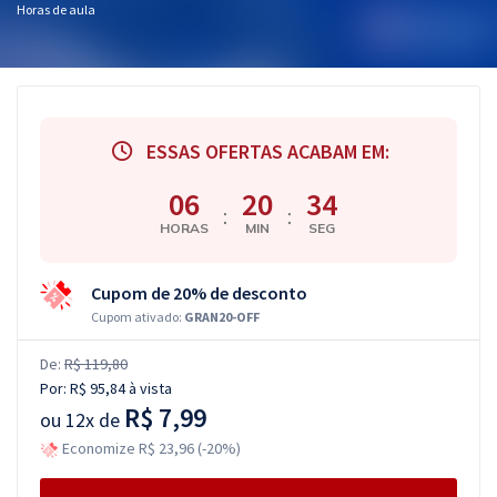
Horas de aula
ESSAS OFERTAS ACABAM EM:
06
20
33
:
:
HORAS
MIN
SEG
Cupom de 20% de desconto
Cupom ativado:
GRAN20-OFF
De:
R$ 119,80
Por:
R$ 95,84
à vista
R$ 7,99
ou
12x de
Economize R$ 23,96 (-20%)