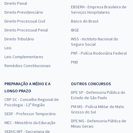
Direito Penal
EBSERH - Empresa Brasileira de
Direito Previdenciário
Serviços Hospitalares
Direito Processual Civil
Banco do Brasil
Direito Processual Penal
IBGE
Direito Tributário
INSS - Instituto Nacional do
Seguro Social
Leis
PRF - Polícia Rodoviária Federal
Leis Complementares
PND
Remédios Constitucionais
PREPARAÇÃO A MÉDIO E A
OUTROS CONCURSOS
LONGO PRAZO
DPE SP - Defensoria Pública do
Estado de São Paulo
CRP SC - Conselho Regional de
Psicologia - 12ª Região
PM MS - Polícia Militar de Mato
Grosso do Sul
SEDF - Professor Temporário
DPE MG - Defensoria Pública de
MEC - Ministério da Educação
Minas Gerais
SEDUC/MT - Secretaria de