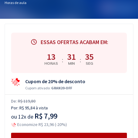
Horas de aula
ESSAS OFERTAS ACABAM EM:
13
31
34
:
:
HORAS
MIN
SEG
Cupom de 20% de desconto
Cupom ativado:
GRAN20-OFF
De:
R$ 119,80
Por:
R$ 95,84
à vista
R$ 7,99
ou
12x de
Economize R$ 23,96 (-20%)