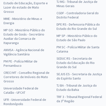
TJ MG - Tribunal de Justiça de
Estado de Educação, Esporte e
Minas Gerais
Lazer do estado de Mato
Grosso
CGDF - Controladoria Geral do
Distrito Federal
MME - Ministério de Minas e
Energia
DPE RS - Defensoria Pública do
Estado do Rio Grande do Sul
MP GO - Ministério Público do
Estado de Goiás - Secretário
MP SP - Ministério Público do
Auxiliar da Comarca de
Estado de São Paulo
Itapuranga
PM SC - Polícia Militar de Santa
ANVISA - Agência Nacional de
Catarina
Vigilância Sanitária
SEDUC RS - Secretaria de
PM PE - Polícia Militar de
Estado da Educação do Rio
Pernambuco
Grande do Sul
CRECI MT - Conselho Regional de
SEJUS ES - Secretaria da Justiça
Corretores de Imóveis do Mato
do Espírito Santo
Grosso
TJ BA - Tribunal de Justiça do
Universidade Federal de
Estado da Bahia
Catalão - UFCAT
TRF 3 - Tribunal Regional Federal
UFR - Universidade Federal de
da 3ª Região
Rondonópolis