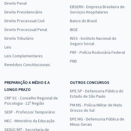
Direito Penal
EBSERH - Empresa Brasileira de
Direito Previdenciário
Serviços Hospitalares
Direito Processual Civil
Banco do Brasil
Direito Processual Penal
IBGE
Direito Tributário
INSS - Instituto Nacional do
Seguro Social
Leis
PRF - Polícia Rodoviária Federal
Leis Complementares
PND
Remédios Constitucionais
PREPARAÇÃO A MÉDIO E A
OUTROS CONCURSOS
LONGO PRAZO
DPE SP - Defensoria Pública do
Estado de São Paulo
CRP SC - Conselho Regional de
Psicologia - 12ª Região
PM MS - Polícia Militar de Mato
Grosso do Sul
SEDF - Professor Temporário
DPE MG - Defensoria Pública de
MEC - Ministério da Educação
Minas Gerais
SEDUC/MT - Secretaria de