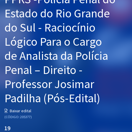
Pós
Estado do Rio Grande
Graduação
do Sul - Raciocínio
OAB
Lógico Para o Cargo
Mentorias
de Analista da Polícia
Questões grátis
Penal – Direito -
Conteúdo gratuito
Professor Josimar
Blog
Padilha (Pós-Edital)
Aprovados
Baixar edital
Atendimento
(CÓDIGO: 205377)
19