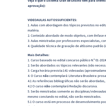
Veja o que o Sistema Gran de Ensino tem para ofer
aprovação):
VIDEOAULAS AUTOSSUFICIENTES:
1. Aulas com abordagem dos tópicos previstos no edita
matéria.
2. Conteúdo abordado de modo objetivo, com ênfase n
3. Aulas ministradas por professores especialistas, co
4. Qualidade técnica de gravação de altíssimo padrão 
Mais Detalhes:
1. Curso baseado no edital concurso público N.º 01-2024
2. Serão abordados os tópicos relevantes (não necessa
3. Carga horária prevista:141 videoaulas (aproximadame
4. O Curso
não
contemplará: Literatura Brasileira: pros
4.1 As referências bibliográficas não serão abordadas,
4.2 O curso
não
contemplará Redação discursiva.
5. Serão ministradas somente as disciplinas/videoaula
mesmo constando no edital, não serão ministrados.
5.1 O curso está em processo de desenvolvimento pode