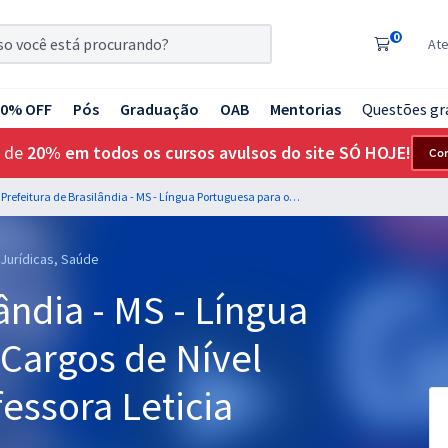
0
At
20% OFF
Pós
Graduação
OAB
Mentorias
Questões gr
 de
20% em todos os cursos avulsos do site SÓ HOJE!
Co
Prefeitura de Brasilândia - MS - Língua Portuguesa para os Cargos de Nível Superior com a Professora Leticia Bastos
 Jurídicas, Saúde
ândia - MS - Língua
 Cargos de Nível
essora Leticia