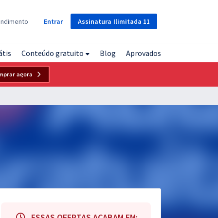
Assinatura
Ilimitada
11
endimento
Entrar
átis
Conteúdo gratuito
Blog
Aprovados
mprar agora
ESSAS OFERTAS ACABAM EM: