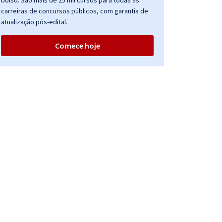
bolso. São mais de 25 mil cursos para todas as
carreiras de concursos públicos, com garantia de
atualização pós-edital.
Comece hoje