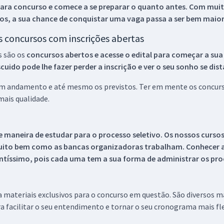
ara concurso e comece a se preparar o quanto antes. Com muita
os, a sua chance de conquistar uma vaga passa a ser bem maior
os concursos com inscrições abertas
s são os
concursos abertos e acesse o edital para começar a sua
ido pode lhe fazer perder a inscrição e ver o seu sonho se dis
 em andamento e até mesmo os previstos. Ter em mente os concurso
ais qualidade.
 maneira de estudar para o processo seletivo. Os nossos curso
uito bem como as bancas organizadoras trabalham. Conhecer a
tíssimo, pois cada uma tem a sua forma de administrar os proc
 a materiais exclusivos para o concurso em questão. São diversos 
a facilitar o seu entendimento e tornar o seu cronograma mais fle