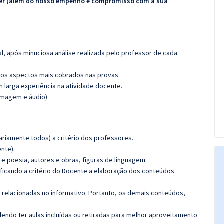
ecer (além do nosso empenho e compromisso com a sua
l, após minuciosa análise realizada pelo professor de cada
os aspectos mais cobrados nas provas.
m larga experiência na atividade docente.
(imagem e áudio)
.
riamente todos) a critério dos professores.
nte).
a e poesia, autores e obras, figuras de linguagem.
 ficando a critério do Docente a elaboração dos conteúdos.
s relacionadas no informativo. Portanto, os demais conteúdos,
ndo ter aulas incluídas ou retiradas para melhor aproveitamento