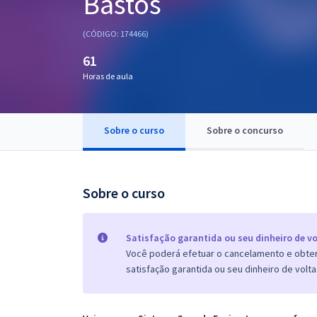
Bastos
Pós
(CÓDIGO: 174466)
Graduação
61
Horas de aula
OAB
Mentorias
Sobre o curso
Sobre o concurso
Questões grátis
Conteúdo gratuito
Sobre o curso
Blog
Aprovados
Satisfação garantida ou seu dinheiro de vo
Você poderá efetuar o cancelamento e obter 
satisfação garantida ou seu dinheiro de volta
Atendimento