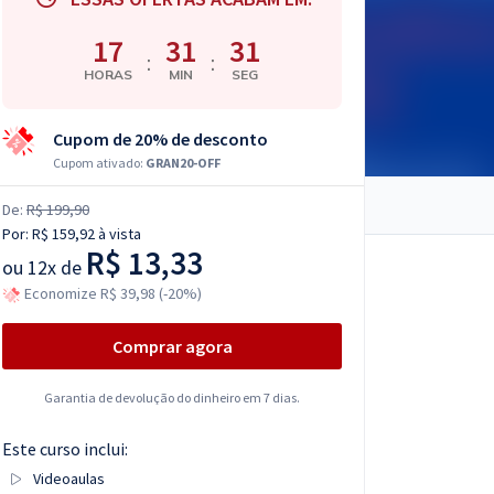
17
31
30
:
:
HORAS
MIN
SEG
Cupom de 20% de desconto
Cupom ativado:
GRAN20-OFF
De:
R$ 199,90
Por:
R$ 159,92
à vista
R$ 13,33
ou
12x de
Economize R$ 39,98 (-20%)
Comprar agora
Garantia de devolução do dinheiro em 7 dias.
Este curso inclui:
Videoaulas