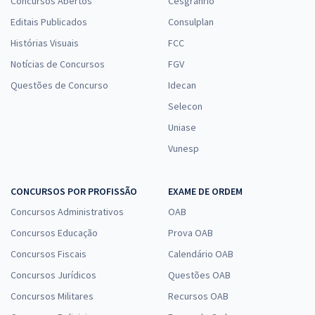
Concursos Abertos
Cesgranrio
Editais Publicados
Consulplan
Histórias Visuais
FCC
Notícias de Concursos
FGV
Questões de Concurso
Idecan
Selecon
Uniase
Vunesp
CONCURSOS POR PROFISSÃO
EXAME DE ORDEM
Concursos Administrativos
OAB
Concursos Educação
Prova OAB
Concursos Fiscais
Calendário OAB
Concursos Jurídicos
Questões OAB
Concursos Militares
Recursos OAB