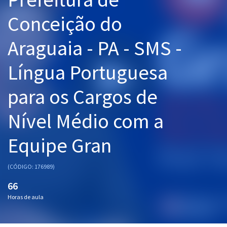
Pós
Conceição do
Graduação
Araguaia - PA - SMS -
OAB
Língua Portuguesa
Mentorias
para os Cargos de
Questões grátis
Nível Médio com a
Conteúdo gratuito
Equipe Gran
Blog
Aprovados
(CÓDIGO: 176989)
66
Atendimento
Horas de aula