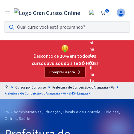
0
Assinatura Ilimitada 11
Acesso a todos os cursos. Teste grátis por 7 dias!
Assinatura OAB Até Passar
Acesso ilimitado a toda preparação para o Exame da
Desconto de
20% em todos os
Ordem, até você passar!
cursos avulsos do site SÓ HOJE!
Comprar agora
Residências Multiprofissionais
Preparação completa e intensiva para as principais
Cursos por Concurso
Prefeitura de Conceição do Araguaia - PA
residências em saúde do Brasil
Prefeitura de Conceição do Araguaia - PA - SMS - Língua Portuguesa para os Cargos de Nível Médio com a Equipe Gran
Concursos
PA - Administrativas, Educação, Fiscais e de Controle, Jurídicas,
Assinatura Ilimitada
Outras, Saúde
Cursos 20% OFF
Prefeitura de