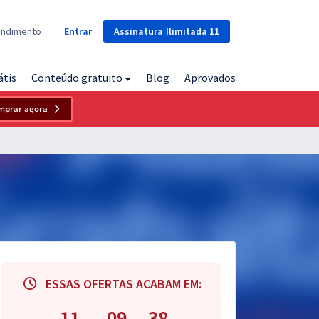
Assinatura
Ilimitada
11
endimento
Entrar
átis
Conteúdo gratuito
Blog
Aprovados
mprar agora
ESSAS OFERTAS ACABAM EM:
11
09
37