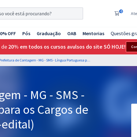
0
At
20% OFF
Pós
Graduação
OAB
Mentorias
Questões gr
 de
20% em todos os cursos avulsos do site SÓ HOJE!
Co
Prefeitura de Contagem - MG - SMS - Língua Portuguesa para os Cargos de Nível Superior (Pós-edital)
gem - MG - SMS -
para os Cargos de
edital)