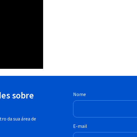
des sobre
Nome
ro da sua área de
E-mail