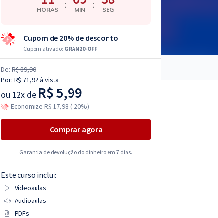
:
:
HORAS
MIN
SEG
Cupom de 20% de desconto
Cupom ativado:
GRAN20-OFF
De:
R$ 89,90
Por:
R$ 71,92
à vista
R$ 5,99
ou
12x de
Economize R$ 17,98 (-20%)
Comprar agora
Garantia de devolução do dinheiro em 7 dias.
Este curso inclui:
Videoaulas
Audioaulas
PDFs