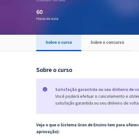
Pós
60
Graduação
Horas de aula
OAB
Sobre o curso
Sobre o concurso
Mentorias
Questões grátis
Sobre o curso
Conteúdo gratuito
Blog
Satisfação garantida ou seu dinheiro de vo
Você poderá efetuar o cancelamento e obter 
Aprovados
satisfação garantida ou seu dinheiro de volta
Atendimento
Veja o que o Sistema Gran de Ensino tem para ofer
aprovação):