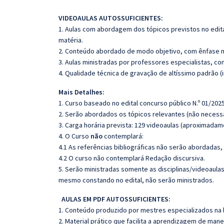
VIDEOAULAS AUTOSSUFICIENTES:
1. Aulas com abordagem dos tópicos previstos no edita
matéria.
2. Conteúdo abordado de modo objetivo, com ênfase n
3. Aulas ministradas por professores especialistas, co
4. Qualidade técnica de gravação de altíssimo padrão 
Mais Detalhes:
1. Curso baseado no edital concurso público N.º 01/2025
2. Serão abordados os tópicos relevantes (não necessa
3. Carga horária prevista: 129 videoaulas (aproximadam
4. O Curso
não
contemplará:
4.1 As referências bibliográficas não serão abordadas,
4.2 O curso não contemplará Redação discursiva.
5. Serão ministradas somente as disciplinas/videoaula
mesmo constando no edital, não serão ministrados.
AULAS EM PDF AUTOSSUFICIENTES:
1. Conteúdo produzido por mestres especializados na 
2. Material prático que facilita a aprendizagem de mane