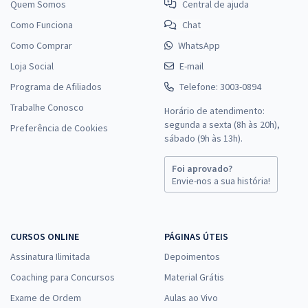
Quem Somos
Central de ajuda
Como Funciona
Chat
Como Comprar
WhatsApp
Loja Social
E-mail
Programa de Afiliados
Telefone: 3003-0894
Trabalhe Conosco
Horário de atendimento:
segunda a sexta (8h às 20h),
Preferência de Cookies
sábado (9h às 13h).
Foi aprovado?
Envie-nos a sua história!
CURSOS ONLINE
PÁGINAS ÚTEIS
Assinatura Ilimitada
Depoimentos
Coaching para Concursos
Material Grátis
Exame de Ordem
Aulas ao Vivo