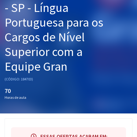
- SP - Língua
Pós
Portuguesa para os
Graduação
Cargos de Nível
OAB
Superior com a
Mentorias
Equipe Gran
Questões grátis
Conteúdo gratuito
(CÓDIGO: 184703)
Blog
70
Horas de aula
Aprovados
Atendimento
ESSAS OFERTAS ACABAM EM: