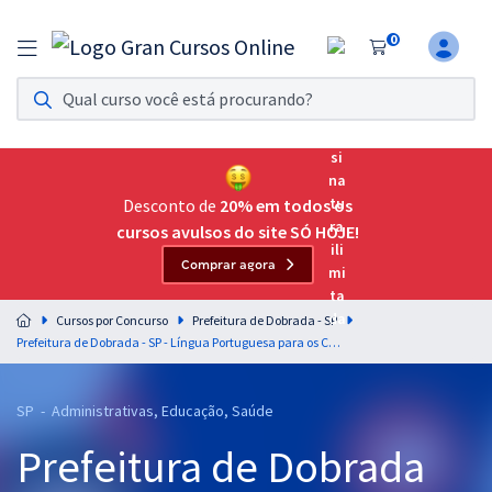
0
Assinatura Ilimitada 11
Acesso a todos os cursos. Teste grátis por 7 dias!
Assinatura OAB Até Passar
Acesso ilimitado a toda preparação para o Exame da
Desconto de
20% em todos os
Ordem, até você passar!
cursos avulsos do site SÓ HOJE!
Comprar agora
Residências Multiprofissionais
Preparação completa e intensiva para as principais
Cursos por Concurso
Prefeitura de Dobrada - SP
residências em saúde do Brasil
Prefeitura de Dobrada - SP - Língua Portuguesa para os Cargos de Nível Superior com a Equipe Gran
Concursos
SP - Administrativas, Educação, Saúde
Assinatura Ilimitada
Prefeitura de Dobrada
Cursos 20% OFF