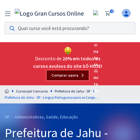
0
Assinatura Ilimitada 11
Acesso a todos os cursos. Teste grátis por 7 dias!
Assinatura OAB Até Passar
Acesso ilimitado a toda preparação para o Exame da
Desconto de
20% em todos os
Ordem, até você passar!
cursos avulsos do site SÓ HOJE!
Comprar agora
Residências Multiprofissionais
Preparação completa e intensiva para as principais
Cursos por Concurso
Prefeitura de Jahu - SP
residências em saúde do Brasil
Prefeitura de Jahu - SP - Língua Portuguesa para os Cargos de Nível Superior com a Professora Letícia Bastos (Pós-Edital)
Concursos
SP - Administrativas, Saúde, Educação
Assinatura Ilimitada
Prefeitura de Jahu -
Cursos 20% OFF