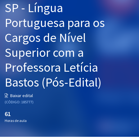
SP - Língua
Pós
Portuguesa para os
Graduação
Cargos de Nível
OAB
Superior com a
Mentorias
Professora Letícia
Questões grátis
Conteúdo gratuito
Bastos (Pós-Edital)
Blog
Baixar edital
Aprovados
(CÓDIGO: 185777)
61
Atendimento
Horas de aula