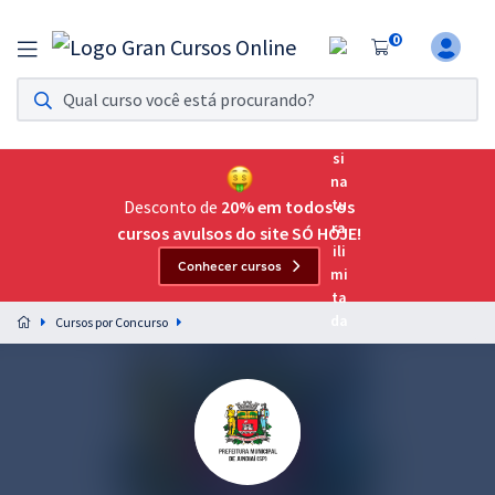
0
Assinatura Ilimitada 11
Acesso a todos os cursos. Teste grátis por 7 dias!
Assinatura OAB Até Passar
Acesso ilimitado a toda preparação para o Exame da
Desconto de
20% em todos os
Ordem, até você passar!
cursos avulsos do site SÓ HOJE!
Conhecer cursos
Residências Multiprofissionais
Preparação completa e intensiva para as principais
Cursos por Concurso
residências em saúde do Brasil
Concursos
Assinatura Ilimitada
Cursos 20% OFF