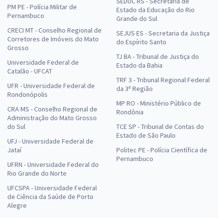
SEDUC RS - Secretaria de
PM PE - Polícia Militar de
Estado da Educação do Rio
Pernambuco
Grande do Sul
CRECI MT - Conselho Regional de
SEJUS ES - Secretaria da Justiça
Corretores de Imóveis do Mato
do Espírito Santo
Grosso
TJ BA - Tribunal de Justiça do
Universidade Federal de
Estado da Bahia
Catalão - UFCAT
TRF 3 - Tribunal Regional Federal
UFR - Universidade Federal de
da 3ª Região
Rondonópolis
MP RO - Ministério Público de
CRA MS - Conselho Regional de
Rondônia
Administração do Mato Grosso
do Sul
TCE SP - Tribunal de Contas do
Estado de São Paulo
UFJ - Universidade Federal de
Jataí
Politec PE - Polícia Científica de
Pernambuco
UFRN - Universidade Federal do
Rio Grande do Norte
UFCSPA - Universidade Federal
de Ciência da Saúde de Porto
Alegre