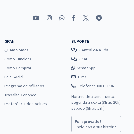
Comprar
Prefeitura de Jundiaí - SP - Enfermeiro (Pós-edital)
R$ 399,92
à vista
GRAN
SUPORTE
33,33
R$
ou 12x de
Quem Somos
Central de ajuda
Economize R$ 99,98 (-20%)
Como Funciona
Chat
Comprar
Como Comprar
WhatsApp
Loja Social
E-mail
Programa de Afiliados
Telefone: 3003-0894
Prefeitura de Jundiaí - SP - Conhecimentos Específicos para
Trabalhe Conosco
Horário de atendimento:
Enfermeiro (Pós-edital)
segunda a sexta (8h às 20h),
Preferência de Cookies
R$ 319,92
à vista
sábado (9h às 13h).
26,66
R$
ou 12x de
Foi aprovado?
Economize R$ 79,98 (-20%)
Envie-nos a sua história!
Comprar