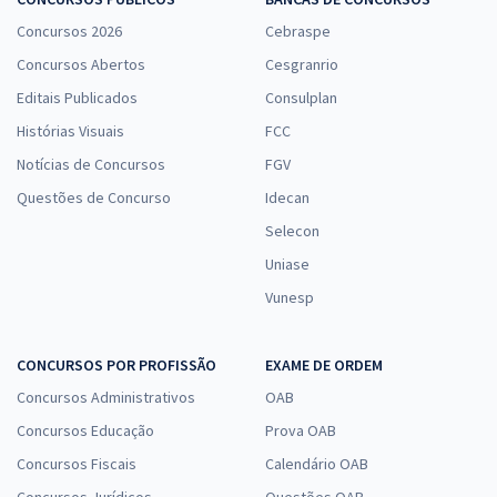
Concursos 2026
Cebraspe
Concursos Abertos
Cesgranrio
Prefeitura de Jundiaí - SP - Conhecimentos Específicos para o Cargo
Editais Publicados
Consulplan
de Fisioterapeuta (Pós-edital)
Histórias Visuais
FCC
R$ 223,84
à vista
18,65
R$
Notícias de Concursos
ou 12x de
FGV
Economize R$ 55,96 (-20%)
Questões de Concurso
Idecan
Comprar
Selecon
Uniase
Vunesp
CONCURSOS POR PROFISSÃO
EXAME DE ORDEM
Concursos Administrativos
OAB
Concursos Educação
Prova OAB
Concursos Fiscais
Calendário OAB