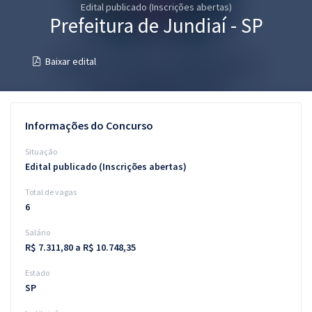
Edital publicado (Inscrições abertas)
Pós
Prefeitura de Jundiaí - SP
Graduação
Baixar edital
OAB
Mentorias
Informações do Concurso
Questões grátis
Situação
Edital publicado (Inscrições abertas)
Conteúdo gratuito
Total de vagas
Blog
6
Aprovados
Salário
R$ 7.311,80 a R$ 10.748,35
Atendimento
Estado
SP