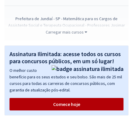
Prefeitura de Jundiaí - SP - Matemática para os Cargos de
Assistente Social e Terapeuta Ocupacional - Professores Josimar
Padilha e Thiago Cardoso (Pós-Edital)
Carregar mais cursos
R$ 71,92
à vista
5,99
R$
ou 12x de
Assinatura Ilimitada: acesse todos os cursos
Economize R$ 17,98 (-20%)
para concursos públicos, em um só lugar!
Comprar
O melhor custo
benefício para os seus estudos e seu bolso. São mais de 25 mil
cursos para todas as carreiras de concursos públicos, com
garantia de atualização pós-edital.
Prefeitura de Jundiaí - SP - Matemática para os Cargos de
Assistente Social e Terapeuta Ocupacional - Professores: Marcelo
Comece hoje
Leite e Thiago Cardoso (Pós-Edital)
R$ 71,92
à vista
5,99
R$
ou 12x de
Economize R$ 17,98 (-20%)