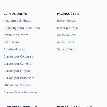
CURSOS ONLINE
PÁGINAS ÚTEIS
Assinatura Ilimitada
Depoimentos
Prefeitura de Jundiaí - SP - Farmacêutico (Pós-edital)
Coaching para Concursos
Material Grátis
R$ 367,92
à vista
30,66
R$
ou 12x de
Exame de Ordem
Aulas ao Vivo
Economize R$ 91,98 (-20%)
Graduação
Aulas Grátis
Comprar
Pós-Graduação
Sugerir Curso
Cursos por Concurso
Cursos por Carreira
Prefeitura de Jundiaí - SP - Conhecimentos Específicos para
Cursos por Estado
Assistente Social (Pós-Edital)
Cursos por Professor
R$ 263,92
à vista
Oficina de Redação
21,99
R$
ou 12x de
Cursos Online Gratuitos
Economize R$ 65,98 (-20%)
Comprar
CONCURSOS PÚBLICOS
BANCAS DE CONCURSOS