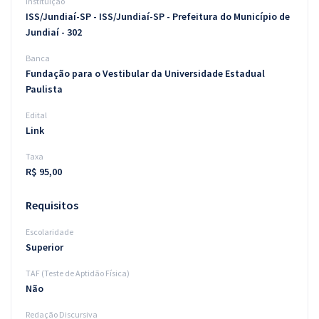
Instituição
ISS/Jundiaí-SP - ISS/Jundiaí-SP - Prefeitura do Município de
Jundiaí - 302
Banca
Fundação para o Vestibular da Universidade Estadual
Paulista
Edital
Link
Taxa
R$ 95,00
Requisitos
Escolaridade
Superior
TAF (Teste de Aptidão Física)
Não
Redação Discursiva