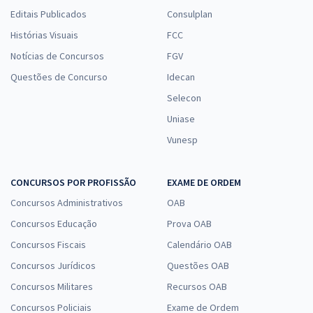
Editais Publicados
Consulplan
Histórias Visuais
FCC
Notícias de Concursos
FGV
Questões de Concurso
Idecan
Selecon
Uniase
Vunesp
CONCURSOS POR PROFISSÃO
EXAME DE ORDEM
Concursos Administrativos
OAB
Concursos Educação
Prova OAB
Concursos Fiscais
Calendário OAB
Concursos Jurídicos
Questões OAB
Concursos Militares
Recursos OAB
Concursos Policiais
Exame de Ordem