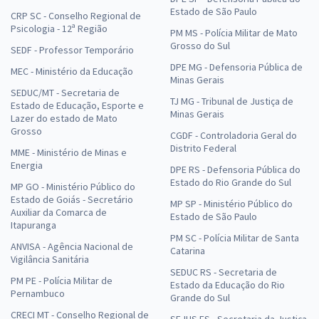
Estado de São Paulo
CRP SC - Conselho Regional de
Psicologia - 12ª Região
PM MS - Polícia Militar de Mato
Grosso do Sul
SEDF - Professor Temporário
DPE MG - Defensoria Pública de
MEC - Ministério da Educação
Minas Gerais
SEDUC/MT - Secretaria de
TJ MG - Tribunal de Justiça de
Estado de Educação, Esporte e
Minas Gerais
Lazer do estado de Mato
Grosso
CGDF - Controladoria Geral do
Distrito Federal
MME - Ministério de Minas e
Energia
DPE RS - Defensoria Pública do
Estado do Rio Grande do Sul
MP GO - Ministério Público do
Estado de Goiás - Secretário
MP SP - Ministério Público do
Auxiliar da Comarca de
Estado de São Paulo
Itapuranga
PM SC - Polícia Militar de Santa
ANVISA - Agência Nacional de
Catarina
Vigilância Sanitária
SEDUC RS - Secretaria de
PM PE - Polícia Militar de
Estado da Educação do Rio
Pernambuco
Grande do Sul
CRECI MT - Conselho Regional de
SEJUS ES - Secretaria da Justiça