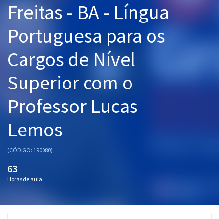
Freitas - BA - Língua
Pós
Portuguesa para os
Graduação
Cargos de Nível
OAB
Superior com o
Mentorias
Professor Lucas
Questões grátis
Conteúdo gratuito
Lemos
Blog
(CÓDIGO: 190080)
Aprovados
63
Horas de aula
Atendimento