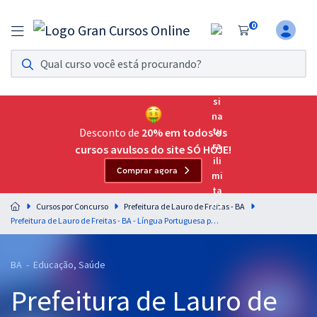
0
Assinatura Ilimitada 11
Acesso a todos os cursos. Teste grátis por 7 dias!
Assinatura OAB Até Passar
Acesso ilimitado a toda preparação para o Exame da
Desconto de
20% em todos os
Ordem, até você passar!
cursos avulsos do site SÓ HOJE!
Comprar agora
Residências Multiprofissionais
Preparação completa e intensiva para as principais
Cursos por Concurso
Prefeitura de Lauro de Freitas - BA
residências em saúde do Brasil
Prefeitura de Lauro de Freitas - BA - Língua Portuguesa para os Cargos de Nível Superior com o Professor Lucas Lemos
Concursos
BA - Educação, Saúde
Assinatura Ilimitada
Prefeitura de Lauro de
Cursos 20% OFF