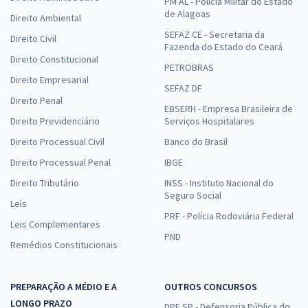
PM AL - Polícia Militar do Estado
de Alagoas
Direito Ambiental
SEFAZ CE - Secretaria da
Direito Civil
Fazenda do Estado do Ceará
Direito Constitucional
PETROBRAS
Direito Empresarial
SEFAZ DF
Direito Penal
EBSERH - Empresa Brasileira de
Direito Previdenciário
Serviços Hospitalares
Direito Processual Civil
Banco do Brasil
Direito Processual Penal
IBGE
Direito Tributário
INSS - Instituto Nacional do
Seguro Social
Leis
PRF - Polícia Rodoviária Federal
Leis Complementares
PND
Remédios Constitucionais
PREPARAÇÃO A MÉDIO E A
OUTROS CONCURSOS
LONGO PRAZO
DPE SP - Defensoria Pública do