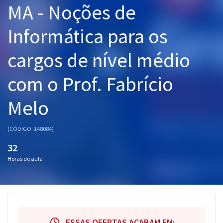
MA - Noções de
Pós
Informática para os
Graduação
cargos de nível médio
OAB
com o Prof. Fabrício
Mentorias
Melo
Questões grátis
Conteúdo gratuito
(CÓDIGO: 148084)
Blog
32
Horas de aula
Aprovados
Atendimento
ESSAS OFERTAS ACABAM EM: