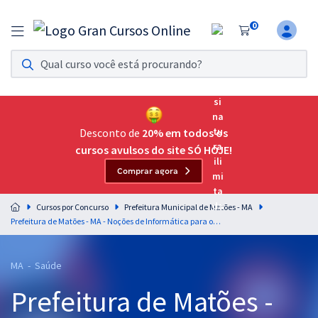
0
Assinatura Ilimitada 11
Acesso a todos os cursos. Teste grátis por 7 dias!
Assinatura OAB Até Passar
Acesso ilimitado a toda preparação para o Exame da
Desconto de
20% em todos os
Ordem, até você passar!
cursos avulsos do site SÓ HOJE!
Comprar agora
Residências Multiprofissionais
Preparação completa e intensiva para as principais
Cursos por Concurso
Prefeitura Municipal de Matões - MA
residências em saúde do Brasil
Prefeitura de Matões - MA - Noções de Informática para os cargos de nível médio com o Prof. Fabrício Melo
Concursos
MA - Saúde
Assinatura Ilimitada
Prefeitura de Matões -
Cursos 20% OFF