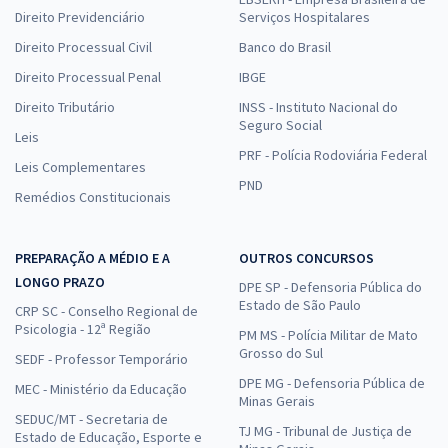
Direito Previdenciário
Serviços Hospitalares
Direito Processual Civil
Banco do Brasil
Direito Processual Penal
IBGE
Direito Tributário
INSS - Instituto Nacional do
Seguro Social
Leis
PRF - Polícia Rodoviária Federal
Leis Complementares
PND
Remédios Constitucionais
PREPARAÇÃO A MÉDIO E A
OUTROS CONCURSOS
LONGO PRAZO
DPE SP - Defensoria Pública do
Estado de São Paulo
CRP SC - Conselho Regional de
Psicologia - 12ª Região
PM MS - Polícia Militar de Mato
Grosso do Sul
SEDF - Professor Temporário
DPE MG - Defensoria Pública de
MEC - Ministério da Educação
Minas Gerais
SEDUC/MT - Secretaria de
TJ MG - Tribunal de Justiça de
Estado de Educação, Esporte e