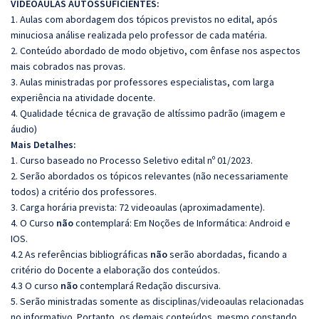
VIDEOAULAS AUTOSSUFICIENTES:
1. Aulas com abordagem dos tópicos previstos no edital, após
minuciosa análise realizada pelo professor de cada matéria.
2. Conteúdo abordado de modo objetivo, com ênfase nos aspectos
mais cobrados nas provas.
3. Aulas ministradas por professores especialistas, com larga
experiência na atividade docente.
4. Qualidade técnica de gravação de altíssimo padrão (imagem e
áudio)
Mais Detalhes:
1. Curso baseado no Processo Seletivo edital nº 01/2023.
2. Serão abordados os tópicos relevantes (não necessariamente
todos) a critério dos professores.
3. Carga horária prevista: 72 videoaulas (aproximadamente).
4. O Curso
não
contemplará: Em Noções de Informática: Android e
IOS.
4.2 As referências bibliográficas
não
serão abordadas, ficando a
critério do Docente a elaboração dos conteúdos.
4.3 O curso
não
contemplará Redação discursiva.
5. Serão ministradas somente as disciplinas/videoaulas relacionadas
no informativo. Portanto, os demais conteúdos, mesmo constando