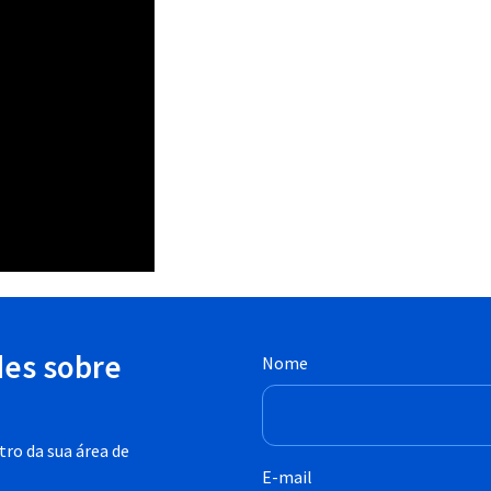
des sobre
Nome
ro da sua área de
E-mail