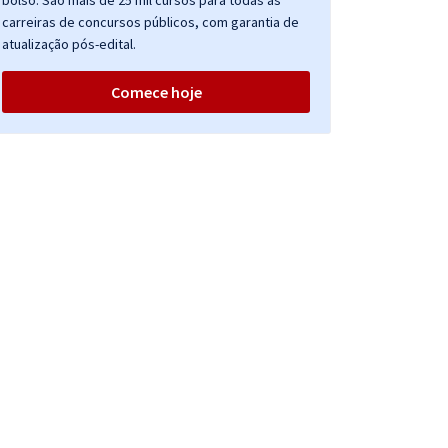
bolso. São mais de 25 mil cursos para todas as
carreiras de concursos públicos, com garantia de
atualização pós-edital.
Comece hoje