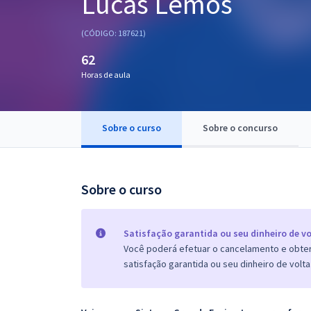
Lucas Lemos
Pós
(CÓDIGO: 187621)
Graduação
62
Horas de aula
OAB
Mentorias
Sobre o curso
Sobre o concurso
Questões grátis
Conteúdo gratuito
Sobre o curso
Blog
Aprovados
Satisfação garantida ou seu dinheiro de vo
Você poderá efetuar o cancelamento e obter 
satisfação garantida ou seu dinheiro de volta
Atendimento