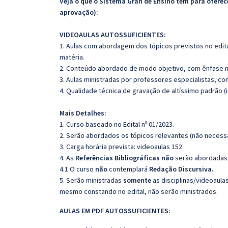
Veja o que o Sistema Gran de Ensino tem para ofer
aprovação):
VIDEOAULAS AUTOSSUFICIENTES:
1. Aulas com abordagem dos tópicos previstos no edita
matéria.
2. Conteúdo abordado de modo objetivo, com ênfase n
3. Aulas ministradas por professores especialistas, co
4. Qualidade técnica de gravação de altíssimo padrão 
Mais Detalhes:
1. Curso baseado no Edital nº 01/2023.
2. Serão abordados os tópicos relevantes (não necessa
3. Carga horária prevista: videoaulas 152.
4. As
Referências Bibliográficas não
serão abordadas, 
4.1 O curso
não
contemplará
Redação Discursiva.
5. Serão ministradas
somente
as disciplinas/videoaula
mesmo constando no edital, não serão ministrados.
AULAS EM PDF AUTOSSUFICIENTES: