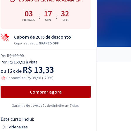
03
17
31
:
:
HORAS
MIN
SEG
Cupom de 20% de desconto
Cupom ativado:
GRAN20-OFF
De:
R$ 199,90
Por:
R$ 159,92
à vista
R$ 13,33
ou
12x de
Economize R$ 39,98 (-20%)
Comprar agora
Garantia de devolução do dinheiro em 7 dias.
Este curso inclui:
Videoaulas