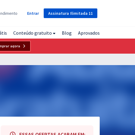
Assinatura
Ilimitada
11
endimento
Entrar
átis
Conteúdo gratuito
Blog
Aprovados
mprar agora
ESSAS OFERTAS ACABAM EM: