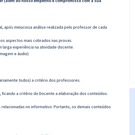
ecer (além do nosso empenho e compromisso com a sua
l, após minuciosa análise realizada pelo professor de cada
os aspectos mais cobrados nas provas.
m larga experiência na atividade docente.
(imagem e áudio)
riamente todos) a critério dos professores.
ficando a critério do Docente a elaboração dos conteúdos.
s relacionadas no informativo. Portanto, os demais conteúdos