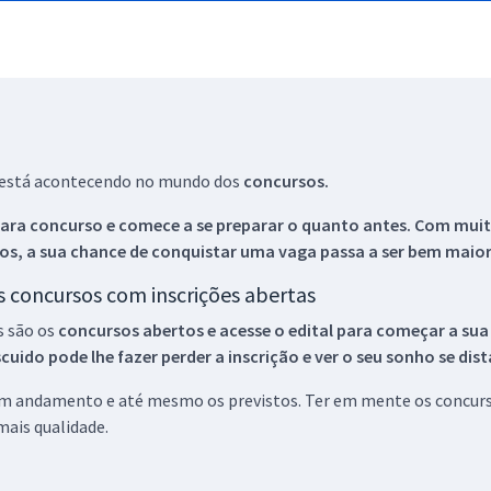
ue está acontecendo no mundo dos
concursos.
ara concurso e comece a se preparar o quanto antes. Com muita
os, a sua chance de conquistar uma vaga passa a ser bem maior
os concursos com inscrições abertas
s são os
concursos abertos e acesse o edital para começar a sua
ido pode lhe fazer perder a inscrição e ver o seu sonho se dis
 em andamento e até mesmo os previstos. Ter em mente os concurso
ais qualidade.