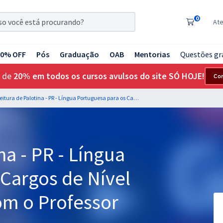
0
At
20% OFF
Pós
Graduação
OAB
Mentorias
Questões gr
 de
20% em todos os cursos avulsos do site SÓ HOJE!
Co
Prefeitura de Palotina - PR - Língua Portuguesa para os Cargos de Nível Médio e Superior com o Professor Lucas Lemos
na - PR - Língua
 Cargos de Nível
om o Professor