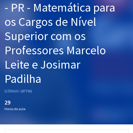
- PR - Matemática para
Pós
os Cargos de Nível
Graduação
Superior com os
OAB
Professores Marcelo
Mentorias
Leite e Josimar
Questões grátis
Conteúdo gratuito
Padilha
Blog
(CÓDIGO: 187756)
Aprovados
29
Horas de aula
Atendimento