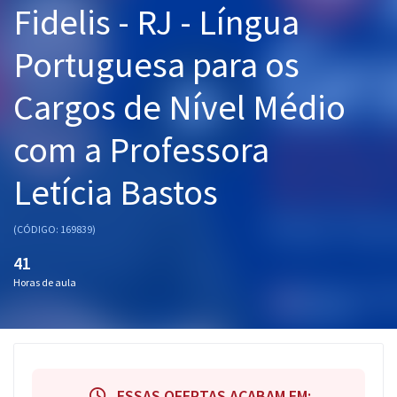
Fidelis - RJ - Língua
Pós
Portuguesa para os
Graduação
Cargos de Nível Médio
OAB
com a Professora
Mentorias
Letícia Bastos
Questões grátis
Conteúdo gratuito
(CÓDIGO: 169839)
Blog
41
Horas de aula
Aprovados
Atendimento
ESSAS OFERTAS ACABAM EM: