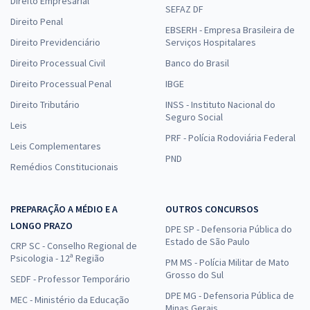
Direito Empresarial
SEFAZ DF
Direito Penal
EBSERH - Empresa Brasileira de
Direito Previdenciário
Serviços Hospitalares
Direito Processual Civil
Banco do Brasil
Direito Processual Penal
IBGE
Direito Tributário
INSS - Instituto Nacional do
Seguro Social
Leis
PRF - Polícia Rodoviária Federal
Leis Complementares
PND
Remédios Constitucionais
PREPARAÇÃO A MÉDIO E A
OUTROS CONCURSOS
LONGO PRAZO
DPE SP - Defensoria Pública do
Estado de São Paulo
CRP SC - Conselho Regional de
Psicologia - 12ª Região
PM MS - Polícia Militar de Mato
Grosso do Sul
SEDF - Professor Temporário
DPE MG - Defensoria Pública de
MEC - Ministério da Educação
Minas Gerais