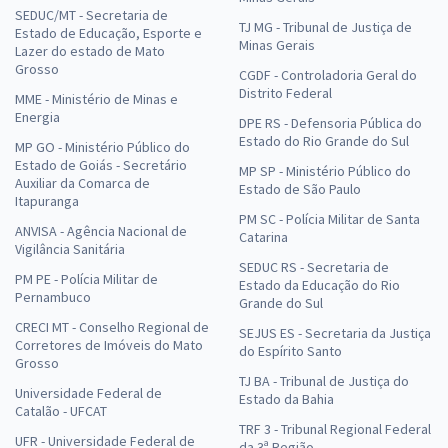
SEDUC/MT - Secretaria de
TJ MG - Tribunal de Justiça de
Estado de Educação, Esporte e
Minas Gerais
Lazer do estado de Mato
Grosso
CGDF - Controladoria Geral do
Distrito Federal
MME - Ministério de Minas e
Energia
DPE RS - Defensoria Pública do
Estado do Rio Grande do Sul
MP GO - Ministério Público do
Estado de Goiás - Secretário
MP SP - Ministério Público do
Auxiliar da Comarca de
Estado de São Paulo
Itapuranga
PM SC - Polícia Militar de Santa
ANVISA - Agência Nacional de
Catarina
Vigilância Sanitária
SEDUC RS - Secretaria de
PM PE - Polícia Militar de
Estado da Educação do Rio
Pernambuco
Grande do Sul
CRECI MT - Conselho Regional de
SEJUS ES - Secretaria da Justiça
Corretores de Imóveis do Mato
do Espírito Santo
Grosso
TJ BA - Tribunal de Justiça do
Universidade Federal de
Estado da Bahia
Catalão - UFCAT
TRF 3 - Tribunal Regional Federal
UFR - Universidade Federal de
da 3ª Região