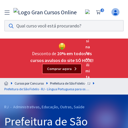
0
Assinatura Ilimitada 11
Acesso a todos os cursos. Teste grátis por 7 dias!
Assinatura OAB Até Passar
Acesso ilimitado a toda preparação para o Exame da
Desconto de
20% em todos os
Ordem, até você passar!
cursos avulsos do site SÓ HOJE!
Comprar agora
Residências Multiprofissionais
Preparação completa e intensiva para as principais
Cursos por Concurso
Prefeitura de São Fidelis - RJ
residências em saúde do Brasil
Prefeitura de São Fidelis - RJ - Língua Portuguesa para os Cargos de Nível Médio com a Professora Letícia Bastos
Concursos
RJ - Administrativas, Educação, Outras, Saúde
Assinatura Ilimitada
Prefeitura de São
Cursos 20% OFF