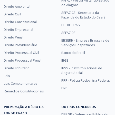
PM AL - Polícia Militar do Estado
de Alagoas
Direito Ambiental
SEFAZ CE - Secretaria da
Direito Civil
Fazenda do Estado do Ceará
Direito Constitucional
PETROBRAS
Direito Empresarial
SEFAZ DF
Direito Penal
EBSERH - Empresa Brasileira de
Direito Previdenciário
Serviços Hospitalares
Direito Processual Civil
Banco do Brasil
Direito Processual Penal
IBGE
Direito Tributário
INSS - Instituto Nacional do
Seguro Social
Leis
PRF - Polícia Rodoviária Federal
Leis Complementares
PND
Remédios Constitucionais
PREPARAÇÃO A MÉDIO E A
OUTROS CONCURSOS
LONGO PRAZO
DPE SP - Defensoria Pública do