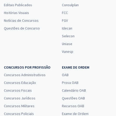
Editais Publicados
Consulplan
Histórias Visuais
FCC
Notícias de Concursos
FGV
Questões de Concurso
Idecan
Selecon
Uniase
Vunesp
CONCURSOS POR PROFISSÃO
EXAME DE ORDEM
Concursos Administrativos
OAB
Concursos Educação
Prova OAB
Concursos Fiscais
Calendário OAB
Concursos Jurídicos
Questões OAB
Concursos Militares
Recursos OAB
Concursos Policiais
Exame de Ordem