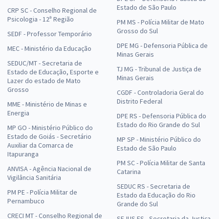
Estado de São Paulo
CRP SC - Conselho Regional de
Psicologia - 12ª Região
PM MS - Polícia Militar de Mato
Grosso do Sul
SEDF - Professor Temporário
DPE MG - Defensoria Pública de
MEC - Ministério da Educação
Minas Gerais
SEDUC/MT - Secretaria de
TJ MG - Tribunal de Justiça de
Estado de Educação, Esporte e
Minas Gerais
Lazer do estado de Mato
Grosso
CGDF - Controladoria Geral do
Distrito Federal
MME - Ministério de Minas e
Energia
DPE RS - Defensoria Pública do
Estado do Rio Grande do Sul
MP GO - Ministério Público do
Estado de Goiás - Secretário
MP SP - Ministério Público do
Auxiliar da Comarca de
Estado de São Paulo
Itapuranga
PM SC - Polícia Militar de Santa
ANVISA - Agência Nacional de
Catarina
Vigilância Sanitária
SEDUC RS - Secretaria de
PM PE - Polícia Militar de
Estado da Educação do Rio
Pernambuco
Grande do Sul
CRECI MT - Conselho Regional de
SEJUS ES - Secretaria da Justiça