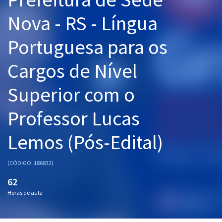
Pós
Nova - RS - Língua
Graduação
Portuguesa para os
OAB
Cargos de Nível
Mentorias
Superior com o
Questões grátis
Professor Lucas
Conteúdo gratuito
Lemos (Pós-Edital)
Blog
Aprovados
(CÓDIGO: 186832)
62
Atendimento
Horas de aula