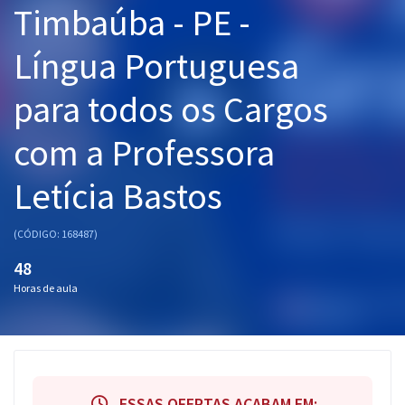
Timbaúba - PE -
Pós
Língua Portuguesa
Graduação
para todos os Cargos
OAB
com a Professora
Mentorias
Letícia Bastos
Questões grátis
Conteúdo gratuito
(CÓDIGO: 168487)
Blog
48
Horas de aula
Aprovados
Atendimento
ESSAS OFERTAS ACABAM EM: