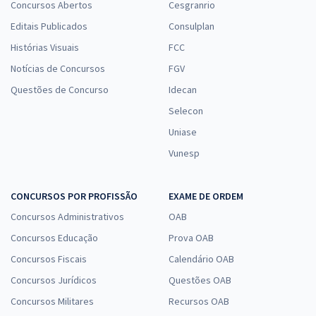
Concursos Abertos
Cesgranrio
Editais Publicados
Consulplan
Histórias Visuais
FCC
Notícias de Concursos
FGV
Questões de Concurso
Idecan
Selecon
Uniase
Vunesp
CONCURSOS POR PROFISSÃO
EXAME DE ORDEM
Concursos Administrativos
OAB
Concursos Educação
Prova OAB
Concursos Fiscais
Calendário OAB
Concursos Jurídicos
Questões OAB
Concursos Militares
Recursos OAB