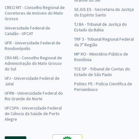
CRECI MT - Conselho Regional de
SEJUS ES - Secretaria da Justiça
Corretores de Imóveis do Mato
do Espírito Santo
Grosso
TJ BA - Tribunal de Justiça do
Universidade Federal de
Estado da Bahia
Catalão - UFCAT
TRF 3 - Tribunal Regional Federal
UFR - Universidade Federal de
da 3ª Região
Rondonópolis
MP RO - Ministério Público de
CRA MS - Conselho Regional de
Rondônia
Administração do Mato Grosso
do Sul
TCE SP - Tribunal de Contas do
Estado de São Paulo
UFJ - Universidade Federal de
Jataí
Politec PE - Polícia Científica de
Pernambuco
UFRN - Universidade Federal do
Rio Grande do Norte
UFCSPA - Universidade Federal
de Ciência da Saúde de Porto
Alegre