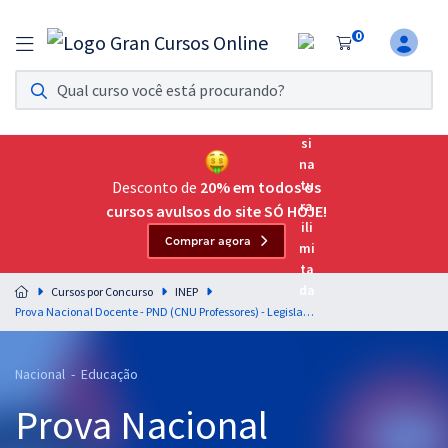
0
Assinatura Ilimitada 11
Acesso a todos os cursos. Teste grátis por 7 dias!
Assinatura OAB Até Passar
Acesso ilimitado a toda preparação para o Exame da
Desconto de
20% em todos os
Ordem, até você passar!
cursos avulsos do site SÓ HOJE!
Comprar agora
Residências Multiprofissionais
Preparação completa e intensiva para as principais
Cursos por Concurso
INEP
residências em saúde do Brasil
Prova Nacional Docente - PND (CNU Professores) - Legislação Educacional - Professores: Carlinhos Costa e William Dornela (Pós-edital)
Concursos
Nacional - Educação
Assinatura Ilimitada
Prova Nacional
Cursos 20% OFF