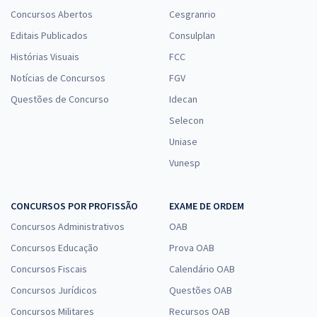
Concursos Abertos
Cesgranrio
Editais Publicados
Consulplan
Histórias Visuais
FCC
Notícias de Concursos
FGV
Questões de Concurso
Idecan
Selecon
Uniase
Vunesp
CONCURSOS POR PROFISSÃO
EXAME DE ORDEM
Concursos Administrativos
OAB
Concursos Educação
Prova OAB
Concursos Fiscais
Calendário OAB
Concursos Jurídicos
Questões OAB
Concursos Militares
Recursos OAB