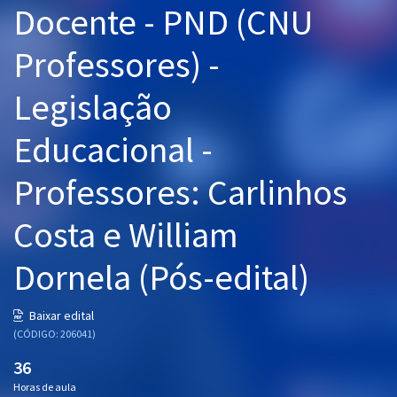
Docente - PND (CNU
Pós
Professores) -
Graduação
Legislação
OAB
Educacional -
Mentorias
Professores: Carlinhos
Questões grátis
Conteúdo gratuito
Costa e William
Blog
Dornela (Pós-edital)
Aprovados
Baixar edital
(CÓDIGO: 206041)
Atendimento
36
Horas de aula