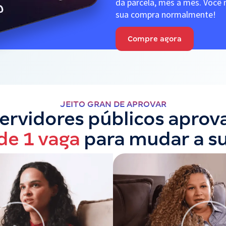
da parcela, mês a mês. Você n
sua compra normalmente!
Compre agora
JEITO GRAN DE APROVAR
servidores públicos apro
de 1 vaga
para mudar a s