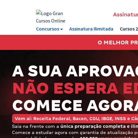
Assinatur
Assinatura Ilimitada 11
Concursos
Assinatura Ilimitada
Cursos 
Acesso a todos os cursos. Teste grátis por 7 dias!
O MELHOR P
Assinatura OAB Até Passar
Acesso ilimitado a toda preparação para o Exame da
Ordem, até você passar!
A SUA APROVA
Residências Multiprofissionais
NÃO ESPERA E
Preparação completa e intensiva para as principais
residências em saúde do Brasil
COMECE AGOR
Concursos
Vem aí: Receita Federal, Bacen, CGU, IBGE, INSS e 
Assinatura Ilimitada
Saia na frente com a
única preparação completa e ili
Cursos 20% OFF
Comece a estudar agora com garantia de atualização pó