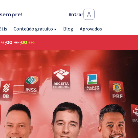
 sempre!
Entrar
átis
Conteúdo gratuito
Blog
Aprovados
:
:
00
00
HRS
MIN
SEG