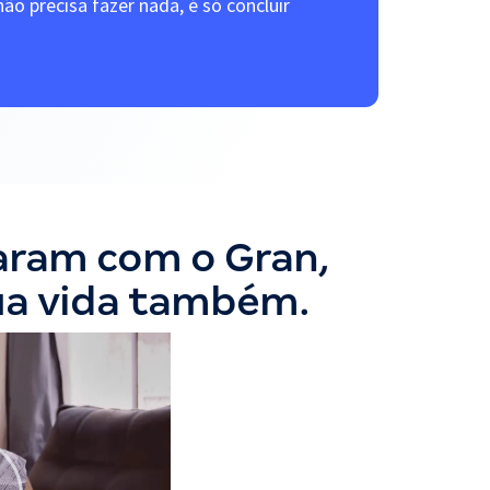
ão precisa fazer nada, é só concluir
varam com o Gran,
ua vida também.