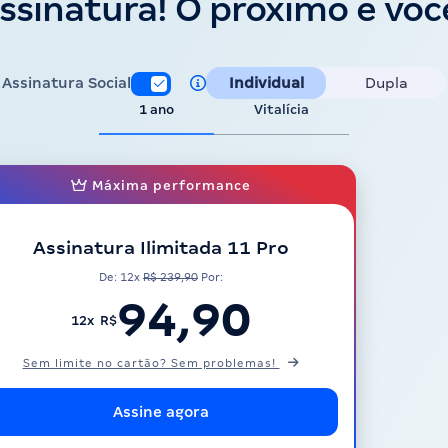
ssinatura! O próximo é voc
Assinatura Social
Individual
Dupla
1 ano
Vitalícia
Máxima performance
Assinatura Ilimitada 11 Pro
De: 12x
R$ 239,90
Por:
94,90
12x R$
Sem limite no cartão? Sem problemas!
Assine agora