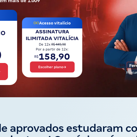
 em mais de 1.009
Acesso vitalício
ASSINATURA
NO
ILIMITADA VITALÍCIA
R$ 449,90
De 12x
0
Por a partir de 12x:
158,90
R$
Escolher plano
de aprovados estudaram c