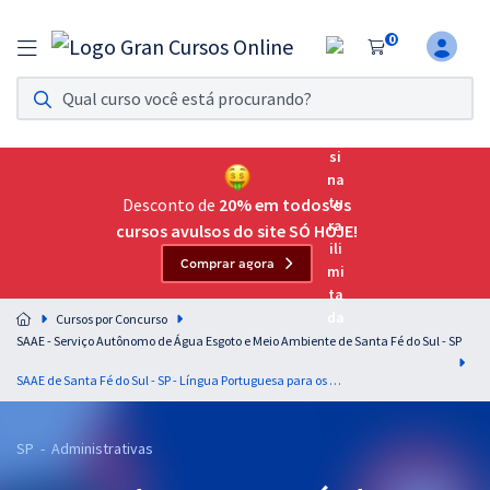
0
Assinatura Ilimitada 11
Acesso a todos os cursos. Teste grátis por 7 dias!
Assinatura OAB Até Passar
Acesso ilimitado a toda preparação para o Exame da
Desconto de
20% em todos os
Ordem, até você passar!
cursos avulsos do site SÓ HOJE!
Comprar agora
Residências Multiprofissionais
Preparação completa e intensiva para as principais
Cursos por Concurso
residências em saúde do Brasil
SAAE - Serviço Autônomo de Água Esgoto e Meio Ambiente de Santa Fé do Sul - SP
Concursos
SAAE de Santa Fé do Sul - SP - Língua Portuguesa para os Cargos de Nível Médio com os Professores Lucas Lemos e Wagner Sousa
Assinatura Ilimitada
SP - Administrativas
Cursos 20% OFF