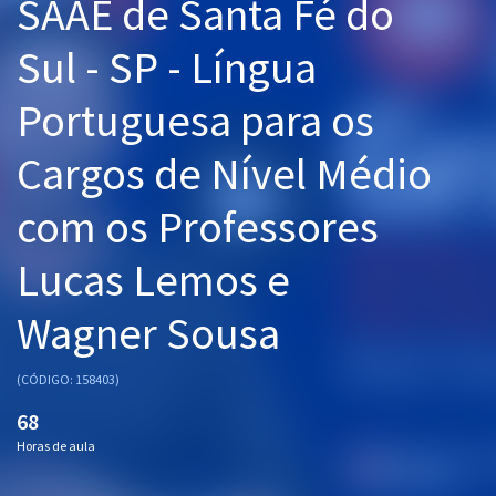
SAAE de Santa Fé do
Pós
Sul - SP - Língua
Graduação
Portuguesa para os
OAB
Cargos de Nível Médio
Mentorias
com os Professores
Questões grátis
Lucas Lemos e
Conteúdo gratuito
Wagner Sousa
Blog
Aprovados
(CÓDIGO: 158403)
68
Atendimento
Horas de aula