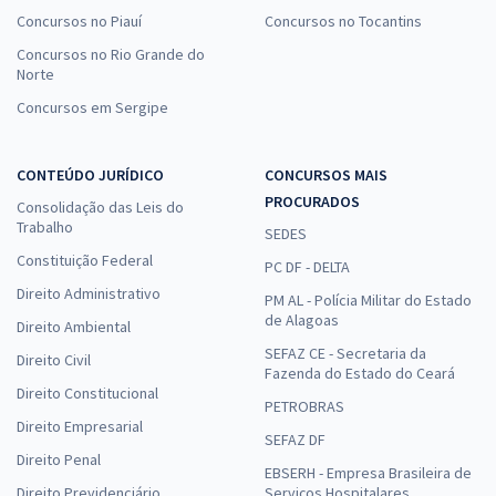
Concursos no Piauí
Concursos no Tocantins
Concursos no Rio Grande do
Norte
Concursos em Sergipe
CONTEÚDO JURÍDICO
CONCURSOS MAIS
PROCURADOS
Consolidação das Leis do
Trabalho
SEDES
Constituição Federal
PC DF - DELTA
Direito Administrativo
PM AL - Polícia Militar do Estado
de Alagoas
Direito Ambiental
SEFAZ CE - Secretaria da
Direito Civil
Fazenda do Estado do Ceará
Direito Constitucional
PETROBRAS
Direito Empresarial
SEFAZ DF
Direito Penal
EBSERH - Empresa Brasileira de
Direito Previdenciário
Serviços Hospitalares