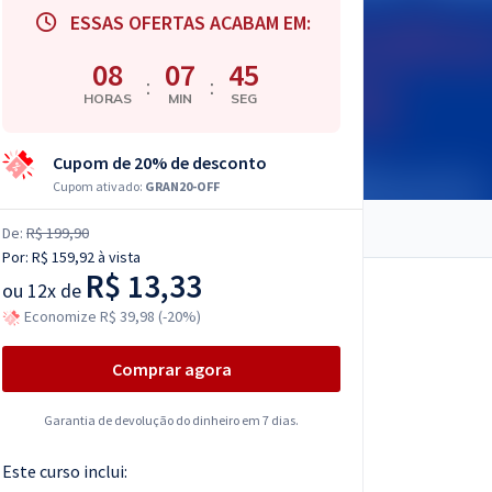
ESSAS OFERTAS ACABAM EM:
08
07
44
:
:
HORAS
MIN
SEG
Cupom de 20% de desconto
Cupom ativado:
GRAN20-OFF
De:
R$ 199,90
Por:
R$ 159,92
à vista
R$ 13,33
ou
12x de
Economize R$ 39,98 (-20%)
Comprar agora
Garantia de devolução do dinheiro em 7 dias.
Este curso inclui: