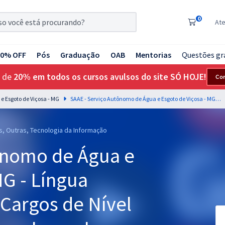
0
At
20% OFF
Pós
Graduação
OAB
Mentorias
Questões gr
 de
20% em todos os cursos avulsos do site SÓ HOJE!
Co
e Esgoto de Viçosa - MG
SAAE - Serviço Autônomo de Água e Esgoto de Viçosa - MG - Língua Portuguesa para os Cargos de Nível Médio com o Professor Lucas Lemos
as, Outras, Tecnologia da Informação
ônomo de Água e
MG - Língua
 Cargos de Nível