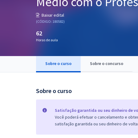
Médio com o Profe
Pós
Baixar edital
Graduação
(CÓDIGO: 180582)
62
OAB
Horas de aula
Mentorias
Sobre o curso
Sobre o concurso
Questões grátis
Conteúdo gratuito
Blog
Sobre o curso
Aprovados
Satisfação garantida ou seu dinheiro de vo
Você poderá efetuar o cancelamento e obter 
Atendimento
satisfação garantida ou seu dinheiro de volta