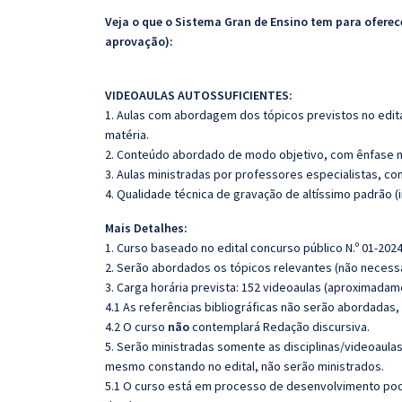
Veja o que o Sistema Gran de Ensino tem para ofer
aprovação):
VIDEOAULAS AUTOSSUFICIENTES:
1. Aulas com abordagem dos tópicos previstos no edita
matéria.
2. Conteúdo abordado de modo objetivo, com ênfase n
3. Aulas ministradas por professores especialistas, co
4. Qualidade técnica de gravação de altíssimo padrão 
Mais Detalhes:
1. Curso baseado no edital concurso público N.º 01-2024
2. Serão abordados os tópicos relevantes (não necessa
3. Carga horária prevista: 152 videoaulas (aproximadam
4.1 As referências bibliográficas não serão abordadas,
4.2 O curso
não
contemplará Redação discursiva.
5. Serão ministradas somente as disciplinas/videoaula
mesmo constando no edital, não serão ministrados.
5.1 O curso está em processo de desenvolvimento pode