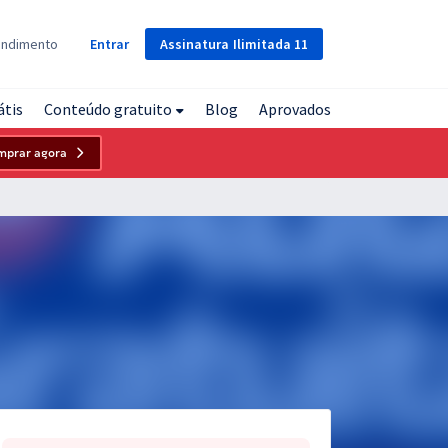
Assinatura
Ilimitada
11
endimento
Entrar
átis
Conteúdo gratuito
Blog
Aprovados
mprar agora