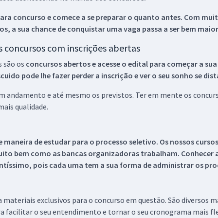
ara concurso e comece a se preparar o quanto antes. Com muita
os, a sua chance de conquistar uma vaga passa a ser bem maior
os concursos com inscrições abertas
s são os
concursos abertos e acesse o edital para começar a sua
ido pode lhe fazer perder a inscrição e ver o seu sonho se dis
 em andamento e até mesmo os previstos. Ter em mente os concurso
ais qualidade.
 maneira de estudar para o processo seletivo. Os nossos curso
uito bem como as bancas organizadoras trabalham. Conhecer a
tíssimo, pois cada uma tem a sua forma de administrar os proc
 a materiais exclusivos para o concurso em questão. São diversos 
a facilitar o seu entendimento e tornar o seu cronograma mais fle