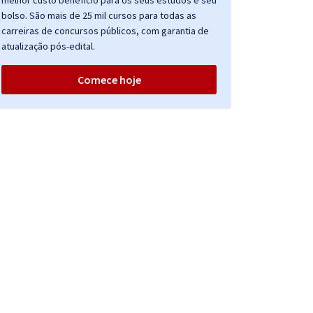
melhor custo benefício para os seus estudos e seu
bolso. São mais de 25 mil cursos para todas as
carreiras de concursos públicos, com garantia de
atualização pós-edital.
Comece hoje