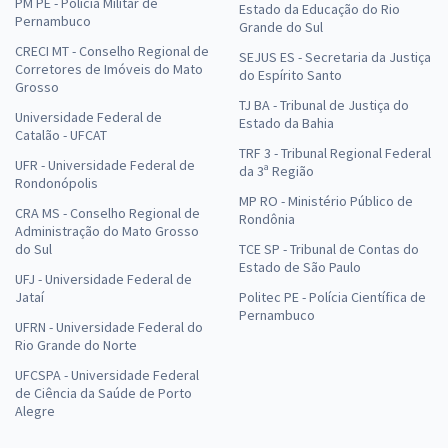
PM PE - Polícia Militar de
Estado da Educação do Rio
Pernambuco
Grande do Sul
CRECI MT - Conselho Regional de
SEJUS ES - Secretaria da Justiça
Corretores de Imóveis do Mato
do Espírito Santo
Grosso
TJ BA - Tribunal de Justiça do
Universidade Federal de
Estado da Bahia
Catalão - UFCAT
TRF 3 - Tribunal Regional Federal
UFR - Universidade Federal de
da 3ª Região
Rondonópolis
MP RO - Ministério Público de
CRA MS - Conselho Regional de
Rondônia
Administração do Mato Grosso
do Sul
TCE SP - Tribunal de Contas do
Estado de São Paulo
UFJ - Universidade Federal de
Jataí
Politec PE - Polícia Científica de
Pernambuco
UFRN - Universidade Federal do
Rio Grande do Norte
UFCSPA - Universidade Federal
de Ciência da Saúde de Porto
Alegre