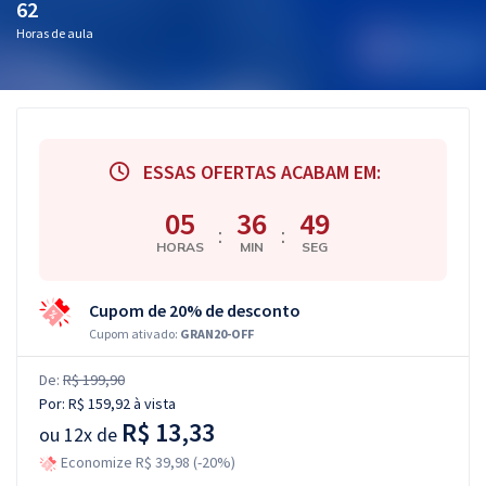
62
Horas de aula
ESSAS OFERTAS ACABAM EM:
05
36
48
:
:
HORAS
MIN
SEG
Cupom de 20% de desconto
Cupom ativado:
GRAN20-OFF
De:
R$ 199,90
Por:
R$ 159,92
à vista
R$ 13,33
ou
12x de
Economize R$ 39,98 (-20%)