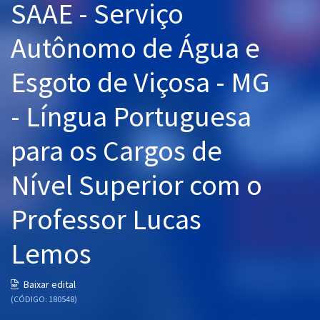
SAAE - Serviço
Pós
Autônomo de Água e
Graduação
Esgoto de Viçosa - MG
OAB
- Língua Portuguesa
Mentorias
para os Cargos de
Questões grátis
Nível Superior com o
Conteúdo gratuito
Blog
Professor Lucas
Aprovados
Lemos
Atendimento
Baixar edital
(CÓDIGO: 180548)