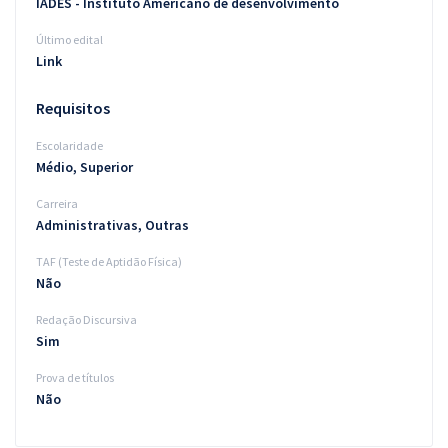
IADES - Instituto Americano de desenvolvimento
Último edital
Link
Requisitos
Escolaridade
Médio, Superior
Carreira
Administrativas, Outras
TAF (Teste de Aptidão Física)
Não
Redação Discursiva
Sim
Prova de títulos
Não