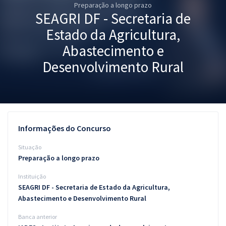
Preparação a longo prazo
Pós
SEAGRI DF - Secretaria de
Graduação
Estado da Agricultura,
Abastecimento e
OAB
Desenvolvimento Rural
Mentorias
Questões grátis
Conteúdo gratuito
Informações do Concurso
Blog
Situação
Preparação a longo prazo
Aprovados
Instituição
SEAGRI DF - Secretaria de Estado da Agricultura,
Atendimento
Abastecimento e Desenvolvimento Rural
Banca anterior