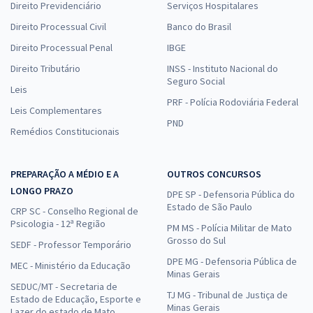
Direito Previdenciário
Serviços Hospitalares
Direito Processual Civil
Banco do Brasil
Direito Processual Penal
IBGE
Direito Tributário
INSS - Instituto Nacional do
Seguro Social
Leis
PRF - Polícia Rodoviária Federal
Leis Complementares
PND
Remédios Constitucionais
PREPARAÇÃO A MÉDIO E A
OUTROS CONCURSOS
LONGO PRAZO
DPE SP - Defensoria Pública do
Estado de São Paulo
CRP SC - Conselho Regional de
Psicologia - 12ª Região
PM MS - Polícia Militar de Mato
Grosso do Sul
SEDF - Professor Temporário
DPE MG - Defensoria Pública de
MEC - Ministério da Educação
Minas Gerais
SEDUC/MT - Secretaria de
TJ MG - Tribunal de Justiça de
Estado de Educação, Esporte e
Minas Gerais
Lazer do estado de Mato