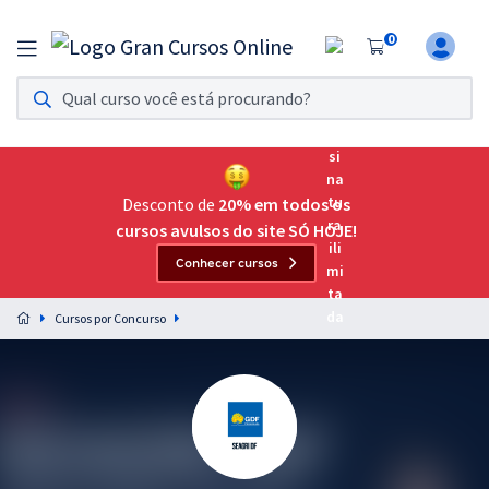
0
Assinatura Ilimitada 11
Acesso a todos os cursos. Teste grátis por 7 dias!
Assinatura OAB Até Passar
Acesso ilimitado a toda preparação para o Exame da
Desconto de
20% em todos os
Ordem, até você passar!
cursos avulsos do site SÓ HOJE!
Conhecer cursos
Residências Multiprofissionais
Preparação completa e intensiva para as principais
Cursos por Concurso
residências em saúde do Brasil
Concursos
Assinatura Ilimitada
Cursos 20% OFF