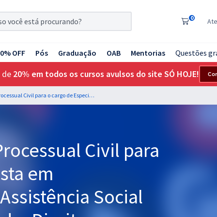
0
At
20% OFF
Pós
Graduação
OAB
Mentorias
Questões gr
 de
20% em todos os cursos avulsos do site SÓ HOJE!
Co
SEDES DF - Direito Processual Civil para o cargo de Especialista em Desenvolvimento e Assistência Social (EDAS) - Especialidade: Direito e Legislação (Cargo 403) - Professora Lídia Marangon (Pós-Edital)
rocessual Civil para
ista em
ssistência Social