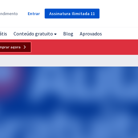
Assinatura
Ilimitada
11
endimento
Entrar
átis
Conteúdo gratuito
Blog
Aprovados
mprar agora