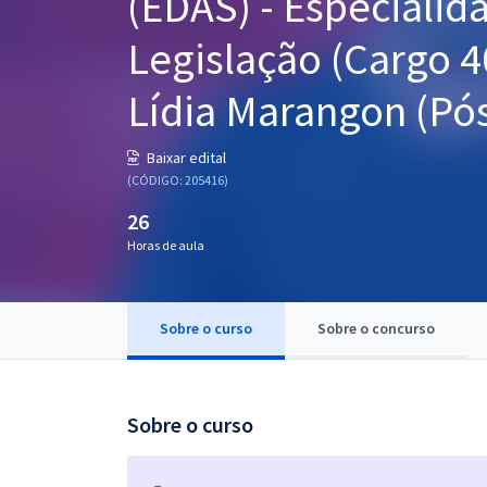
(EDAS) - Especialida
Pós
Legislação (Cargo 4
Graduação
Lídia Marangon (Pós
OAB
Baixar edital
Mentorias
(CÓDIGO: 205416)
26
Questões grátis
Horas de aula
Conteúdo gratuito
Blog
Sobre o curso
Sobre o concurso
Aprovados
Atendimento
Sobre o curso