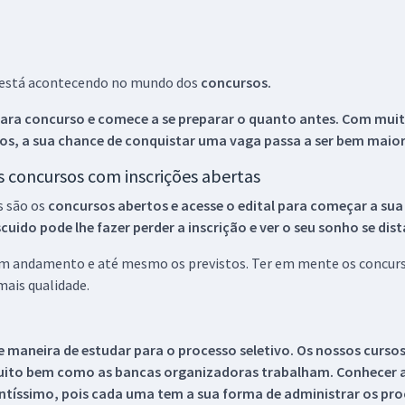
ue está acontecendo no mundo dos
concursos.
ara concurso e comece a se preparar o quanto antes. Com muita
os, a sua chance de conquistar uma vaga passa a ser bem maior
os concursos com inscrições abertas
s são os
concursos abertos e acesse o edital para começar a sua
ido pode lhe fazer perder a inscrição e ver o seu sonho se dis
 em andamento e até mesmo os previstos. Ter em mente os concurso
ais qualidade.
 maneira de estudar para o processo seletivo. Os nossos curso
uito bem como as bancas organizadoras trabalham. Conhecer a
tíssimo, pois cada uma tem a sua forma de administrar os proc