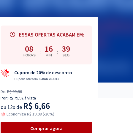
ESSAS OFERTAS ACABAM EM:
08
16
37
:
:
HORAS
MIN
SEG
Cupom de 20% de desconto
Cupom ativado:
GRAN20-OFF
De:
R$ 99,90
Por:
R$ 79,92
à vista
R$ 6,66
ou
12x de
Economize R$ 19,98 (-20%)
Comprar agora