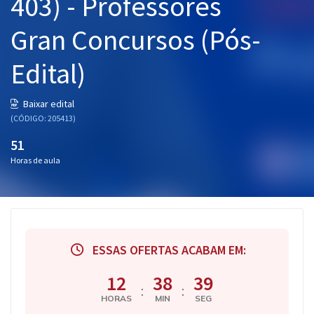
403) - Professores
Gran Concursos (Pós-
Edital)
Baixar edital
(CÓDIGO: 205413)
51
Horas de aula
ESSAS OFERTAS ACABAM EM:
12
38
38
:
:
HORAS
MIN
SEG