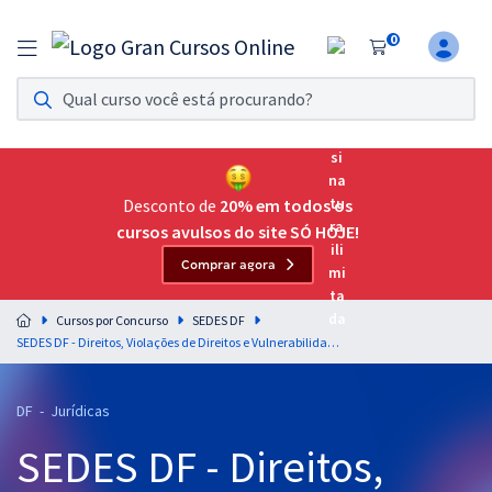
0
Assinatura Ilimitada 11
Acesso a todos os cursos. Teste grátis por 7 dias!
Assinatura OAB Até Passar
Acesso ilimitado a toda preparação para o Exame da
Desconto de
20% em todos os
Ordem, até você passar!
cursos avulsos do site SÓ HOJE!
Comprar agora
Residências Multiprofissionais
Preparação completa e intensiva para as principais
Cursos por Concurso
SEDES DF
residências em saúde do Brasil
SEDES DF - Direitos, Violações de Direitos e Vulnerabilidades Sociais para o cargo de Especialista em Desenvolvimento e Assistência Social (EDAS) - Especialidade: Direito e Legislação (Cargo 403) - Professores Gran Concursos (Pós-Edital)
Concursos
DF - Jurídicas
Assinatura Ilimitada
SEDES DF - Direitos,
Cursos 20% OFF