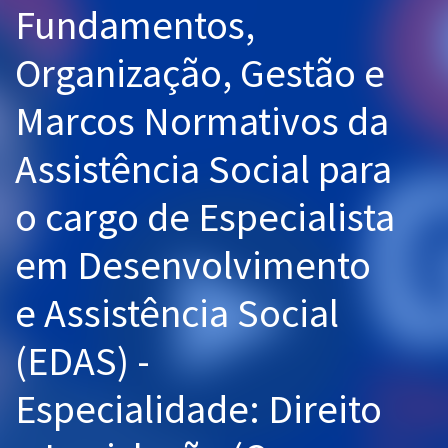
Fundamentos,
Pós
Organização, Gestão e
Graduação
Marcos Normativos da
OAB
Assistência Social para
Mentorias
o cargo de Especialista
Questões grátis
Conteúdo gratuito
em Desenvolvimento
Blog
e Assistência Social
Aprovados
(EDAS) -
Atendimento
Especialidade: Direito