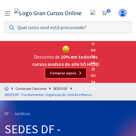
0
Assinatura Ilimitada 11
Acesso a todos os cursos. Teste grátis por 7 dias!
Assinatura OAB Até Passar
Acesso ilimitado a toda preparação para o Exame da
Desconto de
20% em todos os
Ordem, até você passar!
cursos avulsos do site SÓ HOJE!
Comprar agora
Residências Multiprofissionais
Preparação completa e intensiva para as principais
Cursos por Concurso
SEDES DF
residências em saúde do Brasil
SEDES DF - Fundamentos, Organização, Gestão e Marcos Normativos da Assistência Social para o cargo de Especialista em Desenvolvimento e Assistência Social (EDAS) - Especialidade: Direito e Legislação (Cargo 403) - Professores Gran Concursos (Pós-Edital)
Concursos
DF - Jurídicas
Assinatura Ilimitada
SEDES DF -
Cursos 20% OFF