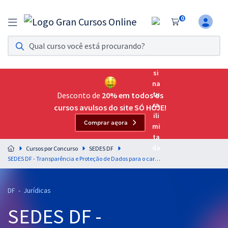
0
Assinatura Ilimitada 11
Acesso a todos os cursos. Teste grátis por 7 dias!
Assinatura OAB Até Passar
Acesso ilimitado a toda preparação para o Exame da
Desconto de
20% em todos os
Ordem, até você passar!
cursos avulsos do site SÓ HOJE!
Comprar agora
Residências Multiprofissionais
Preparação completa e intensiva para as principais
Cursos por Concurso
SEDES DF
residências em saúde do Brasil
SEDES DF - Transparência e Proteção de Dados para o cargo de Especialista em Desenvolvimento e Assistência Social (EDAS) - Especialidade: Direito e Legislação (Cargo 403) - Professores Maurício Franceschini e Gustavo Scatolino (Pós-Edital)
Concursos
DF - Jurídicas
Assinatura Ilimitada
SEDES DF -
Cursos 20% OFF