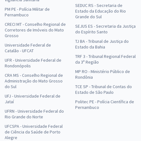
SEDUC RS - Secretaria de
PM PE - Polícia Militar de
Estado da Educação do Rio
Pernambuco
Grande do Sul
CRECI MT - Conselho Regional de
SEJUS ES - Secretaria da Justiça
Corretores de Imóveis do Mato
do Espírito Santo
Grosso
TJ BA - Tribunal de Justiça do
Universidade Federal de
Estado da Bahia
Catalão - UFCAT
TRF 3 - Tribunal Regional Federal
UFR - Universidade Federal de
da 3ª Região
Rondonópolis
MP RO - Ministério Público de
CRA MS - Conselho Regional de
Rondônia
Administração do Mato Grosso
do Sul
TCE SP - Tribunal de Contas do
Estado de São Paulo
UFJ - Universidade Federal de
Jataí
Politec PE - Polícia Científica de
Pernambuco
UFRN - Universidade Federal do
Rio Grande do Norte
UFCSPA - Universidade Federal
de Ciência da Saúde de Porto
Alegre