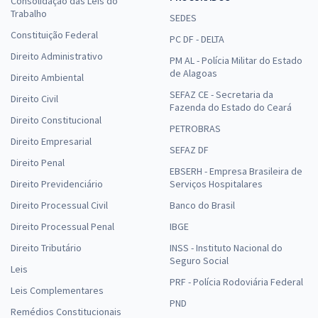
Consolidação das Leis do
Trabalho
SEDES
Constituição Federal
PC DF - DELTA
Direito Administrativo
PM AL - Polícia Militar do Estado
de Alagoas
Direito Ambiental
SEFAZ CE - Secretaria da
Direito Civil
Fazenda do Estado do Ceará
Direito Constitucional
PETROBRAS
Direito Empresarial
SEFAZ DF
Direito Penal
EBSERH - Empresa Brasileira de
Direito Previdenciário
Serviços Hospitalares
Direito Processual Civil
Banco do Brasil
Direito Processual Penal
IBGE
Direito Tributário
INSS - Instituto Nacional do
Seguro Social
Leis
PRF - Polícia Rodoviária Federal
Leis Complementares
PND
Remédios Constitucionais