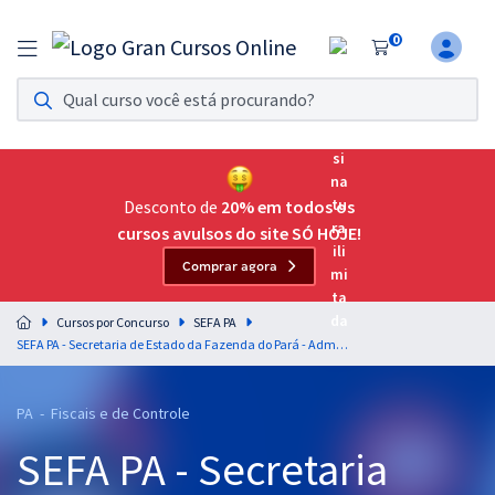
0
Assinatura Ilimitada 11
Acesso a todos os cursos. Teste grátis por 7 dias!
Assinatura OAB Até Passar
Acesso ilimitado a toda preparação para o Exame da
Desconto de
20% em todos os
Ordem, até você passar!
cursos avulsos do site SÓ HOJE!
Comprar agora
Residências Multiprofissionais
Preparação completa e intensiva para as principais
Cursos por Concurso
SEFA PA
residências em saúde do Brasil
SEFA PA - Secretaria de Estado da Fazenda do Pará - Administração Pública para o Cargo de Fiscal de Receitas Estaduais
Concursos
PA - Fiscais e de Controle
Assinatura Ilimitada
SEFA PA - Secretaria
Cursos 20% OFF