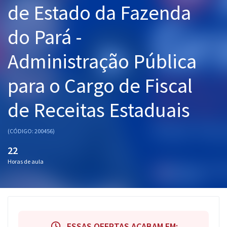
de Estado da Fazenda
Pós
do Pará -
Graduação
Administração Pública
OAB
para o Cargo de Fiscal
Mentorias
de Receitas Estaduais
Questões grátis
Conteúdo gratuito
(CÓDIGO: 200456)
Blog
22
Horas de aula
Aprovados
Atendimento
ESSAS OFERTAS ACABAM EM: