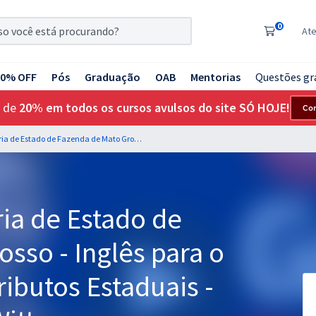
0
At
20% OFF
Pós
Graduação
OAB
Mentorias
Questões gr
 de
20% em todos os cursos avulsos do site SÓ HOJE!
Co
SEFAZ MT - Secretaria de Estado de Fazenda de Mato Grosso - Inglês para o cargo de Fiscal de Tributos Estaduais - Professor Roberto Witte
ia de Estado de
sso - Inglês para o
ributos Estaduais -