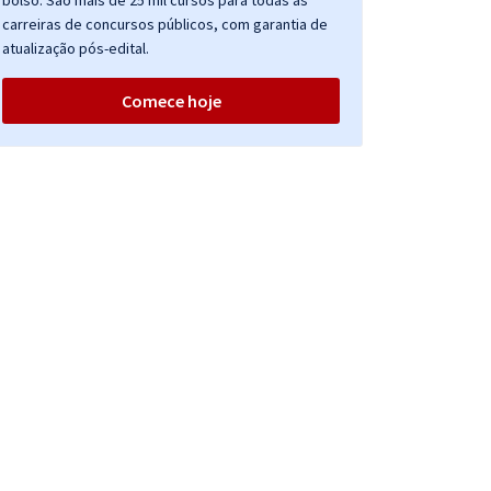
bolso. São mais de 25 mil cursos para todas as
carreiras de concursos públicos, com garantia de
atualização pós-edital.
Comece hoje