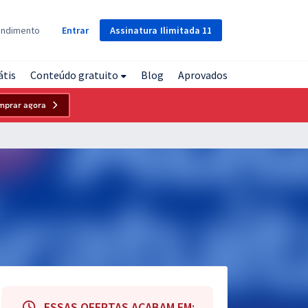
Assinatura
Ilimitada
11
endimento
Entrar
átis
Conteúdo gratuito
Blog
Aprovados
mprar agora
ESSAS OFERTAS ACABAM EM: