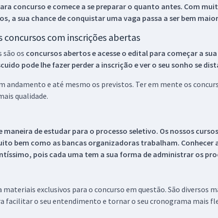
ara concurso e comece a se preparar o quanto antes. Com muita
os, a sua chance de conquistar uma vaga passa a ser bem maior
os concursos com inscrições abertas
s são os
concursos abertos e acesse o edital para começar a sua
ido pode lhe fazer perder a inscrição e ver o seu sonho se dis
 em andamento e até mesmo os previstos. Ter em mente os concurso
ais qualidade.
 maneira de estudar para o processo seletivo. Os nossos curso
uito bem como as bancas organizadoras trabalham. Conhecer a
tíssimo, pois cada uma tem a sua forma de administrar os proc
 a materiais exclusivos para o concurso em questão. São diversos 
a facilitar o seu entendimento e tornar o seu cronograma mais fle