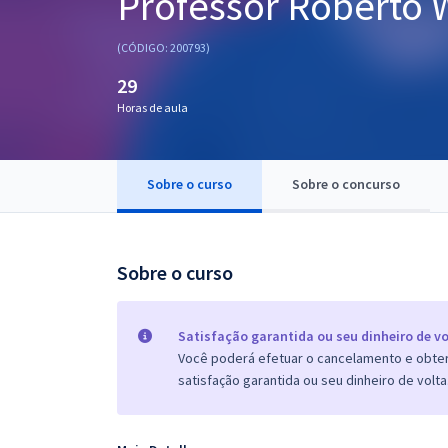
Professor Roberto W
Pós
(CÓDIGO: 200793)
Graduação
29
Horas de aula
OAB
Mentorias
Sobre o curso
Sobre o concurso
Questões grátis
Conteúdo gratuito
Sobre o curso
Blog
Aprovados
Satisfação garantida ou seu dinheiro de vo
Você poderá efetuar o cancelamento e obter 
satisfação garantida ou seu dinheiro de volta
Atendimento