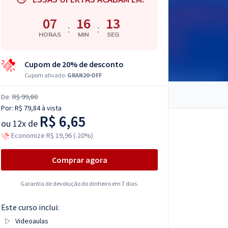
07
16
12
:
:
HORAS
MIN
SEG
Cupom de 20% de desconto
Cupom ativado:
GRAN20-OFF
De:
R$ 99,80
Por:
R$ 79,84
à vista
R$ 6,65
ou
12x de
Economize R$ 19,96 (-20%)
Comprar agora
Garantia de devolução do dinheiro em 7 dias.
Este curso inclui:
Videoaulas