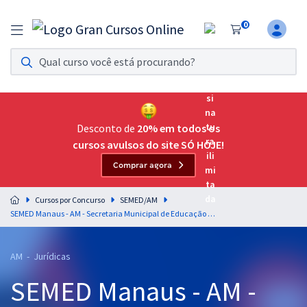
0
Assinatura Ilimitada 11
Acesso a todos os cursos. Teste grátis por 7 dias!
Assinatura OAB Até Passar
Acesso ilimitado a toda preparação para o Exame da
Desconto de
20% em todos os
Ordem, até você passar!
cursos avulsos do site SÓ HOJE!
Comprar agora
Residências Multiprofissionais
Preparação completa e intensiva para as principais
Cursos por Concurso
SEMED/AM
residências em saúde do Brasil
SEMED Manaus - AM - Secretaria Municipal de Educação de Manaus - Direito Administrativo para o cargo de Analista Municipal - Direito - Professor Gustavo Scatolino
Concursos
AM - Jurídicas
Assinatura Ilimitada
SEMED Manaus - AM -
Cursos 20% OFF