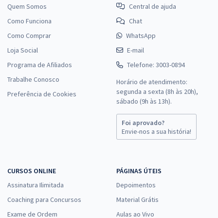
Quem Somos
Central de ajuda
Como Funciona
Chat
Como Comprar
WhatsApp
Loja Social
E-mail
Programa de Afiliados
Telefone: 3003-0894
Trabalhe Conosco
Horário de atendimento:
segunda a sexta (8h às 20h),
Preferência de Cookies
sábado (9h às 13h).
Foi aprovado?
Envie-nos a sua história!
CURSOS ONLINE
PÁGINAS ÚTEIS
Assinatura Ilimitada
Depoimentos
Coaching para Concursos
Material Grátis
Exame de Ordem
Aulas ao Vivo