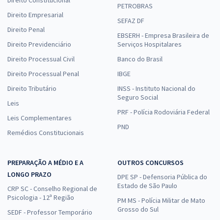
Direito Constitucional
PETROBRAS
Direito Empresarial
SEFAZ DF
Direito Penal
EBSERH - Empresa Brasileira de
Direito Previdenciário
Serviços Hospitalares
Direito Processual Civil
Banco do Brasil
Direito Processual Penal
IBGE
Direito Tributário
INSS - Instituto Nacional do
Seguro Social
Leis
PRF - Polícia Rodoviária Federal
Leis Complementares
PND
Remédios Constitucionais
PREPARAÇÃO A MÉDIO E A
OUTROS CONCURSOS
LONGO PRAZO
DPE SP - Defensoria Pública do
Estado de São Paulo
CRP SC - Conselho Regional de
Psicologia - 12ª Região
PM MS - Polícia Militar de Mato
Grosso do Sul
SEDF - Professor Temporário