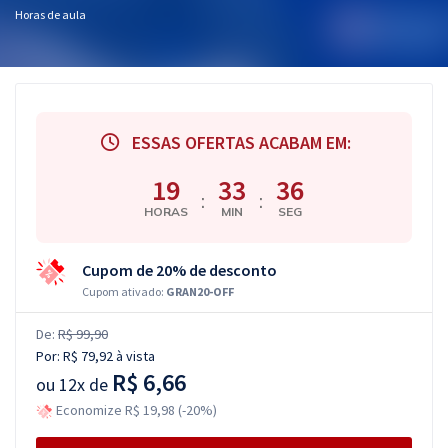
Horas de aula
ESSAS OFERTAS ACABAM EM:
19
33
36
:
:
HORAS
MIN
SEG
Cupom de 20% de desconto
Cupom ativado:
GRAN20-OFF
De:
R$ 99,90
Por:
R$ 79,92
à vista
R$ 6,66
ou
12x de
Economize R$ 19,98 (-20%)