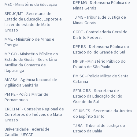
DPE MG - Defensoria Pública de
MEC - Ministério da Educação
Minas Gerais
SEDUC/MT - Secretaria de
TJ MG - Tribunal de Justiça de
Estado de Educação, Esporte e
Minas Gerais
Lazer do estado de Mato
Grosso
CGDF - Controladoria Geral do
Distrito Federal
MME - Ministério de Minas e
Energia
DPE RS - Defensoria Pública do
Estado do Rio Grande do Sul
MP GO - Ministério Público do
Estado de Goiás - Secretário
MP SP - Ministério Público do
Auxiliar da Comarca de
Estado de São Paulo
Itapuranga
PM SC - Polícia Militar de Santa
ANVISA - Agência Nacional de
Catarina
Vigilância Sanitária
SEDUC RS - Secretaria de
PM PE - Polícia Militar de
Estado da Educação do Rio
Pernambuco
Grande do Sul
CRECI MT - Conselho Regional de
SEJUS ES - Secretaria da Justiça
Corretores de Imóveis do Mato
do Espírito Santo
Grosso
TJ BA - Tribunal de Justiça do
Universidade Federal de
Estado da Bahia
Catalão - UFCAT