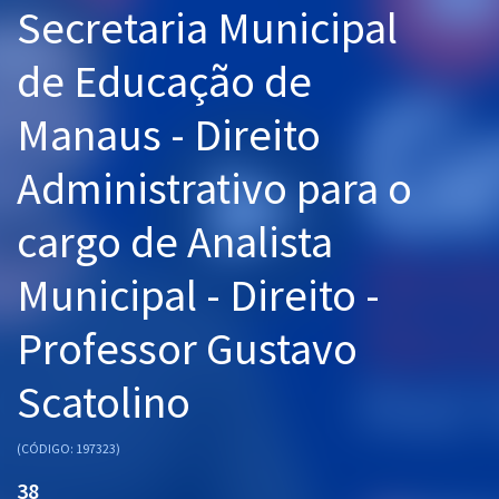
Secretaria Municipal
Pós
de Educação de
Graduação
Manaus - Direito
OAB
Administrativo para o
Mentorias
cargo de Analista
Questões grátis
Conteúdo gratuito
Municipal - Direito -
Blog
Professor Gustavo
Aprovados
Scatolino
Atendimento
(CÓDIGO: 197323)
38