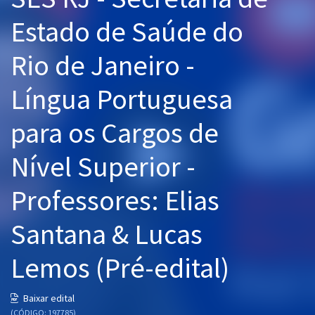
Pós
Estado de Saúde do
Graduação
Rio de Janeiro -
OAB
Língua Portuguesa
Mentorias
para os Cargos de
Questões grátis
Nível Superior -
Conteúdo gratuito
Professores: Elias
Blog
Santana & Lucas
Aprovados
Lemos (Pré-edital)
Atendimento
Baixar edital
(CÓDIGO: 197785)