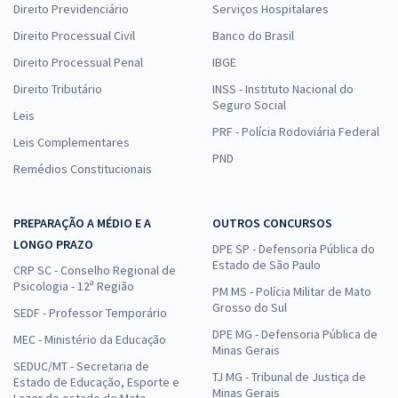
Direito Previdenciário
Serviços Hospitalares
Direito Processual Civil
Banco do Brasil
Direito Processual Penal
IBGE
Direito Tributário
INSS - Instituto Nacional do
Seguro Social
Leis
PRF - Polícia Rodoviária Federal
Leis Complementares
PND
Remédios Constitucionais
PREPARAÇÃO A MÉDIO E A
OUTROS CONCURSOS
LONGO PRAZO
DPE SP - Defensoria Pública do
Estado de São Paulo
CRP SC - Conselho Regional de
Psicologia - 12ª Região
PM MS - Polícia Militar de Mato
Grosso do Sul
SEDF - Professor Temporário
DPE MG - Defensoria Pública de
MEC - Ministério da Educação
Minas Gerais
SEDUC/MT - Secretaria de
TJ MG - Tribunal de Justiça de
Estado de Educação, Esporte e
Minas Gerais
Lazer do estado de Mato