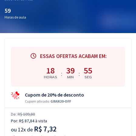
59
Horas de aula
ESSAS OFERTAS ACABAM EM:
18
39
54
:
:
HORAS
MIN
SEG
Cupom de 20% de desconto
Cupom ativado:
GRAN20-OFF
De:
R$ 109,80
Por:
R$ 87,84
à vista
R$ 7,32
ou
12x de