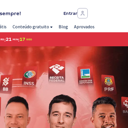
 sempre!
Entrar
átis
Conteúdo gratuito
Blog
Aprovados
:
:
21
15
HRS
MIN
SEG