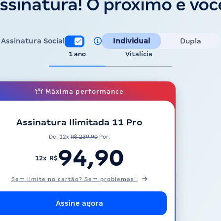
ssinatura! O próximo é voc
Assinatura Social
Individual
Dupla
1 ano
Vitalícia
Máxima performance
Assinatura Ilimitada 11 Pro
De: 12x
R$ 239,90
Por:
94,90
12x R$
Sem limite no cartão? Sem problemas!
Assine agora