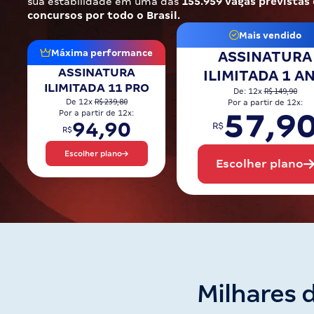
sua estabilidade em uma das
155.959 vagas previstas
Pós
concursos por todo o Brasil.
Mais vendido
Graduação
Máxima performance
ASSINATURA
ASSINATURA
ILIMITADA 1 A
OAB
ILIMITADA 11 PRO
R$ 149,90
De: 12x
R$ 239,80
De 12x
Por a partir de 12x:
Mentorias
57,9
Por a partir de 12x:
94,90
R$
R$
Questões grátis
Escolher plano
Escolher plano
Conteúdo gratuito
Blog
Aprovados
Atendimento
Milhares 