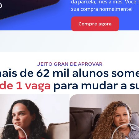
da parcela, mês a mês. Você n
sua compra normalmente!
Compre agora
JEITO GRAN DE APROVAR
is de 62 mil alunos som
 de 1 vaga
para mudar a s