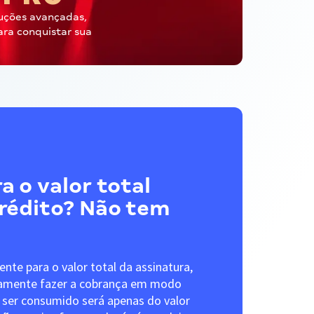
uções avançadas,
ara conquistar sua
a o valor total
crédito? Não tem
iente para o valor total da assinatura,
camente fazer a cobrança em modo
 a ser consumido será apenas do valor