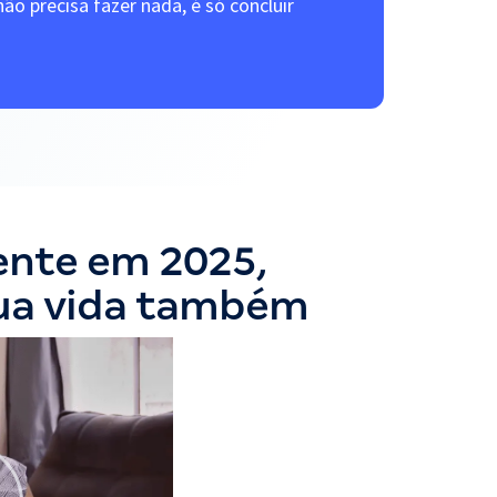
ão precisa fazer nada, é só concluir
ente em 2025,
ua vida também