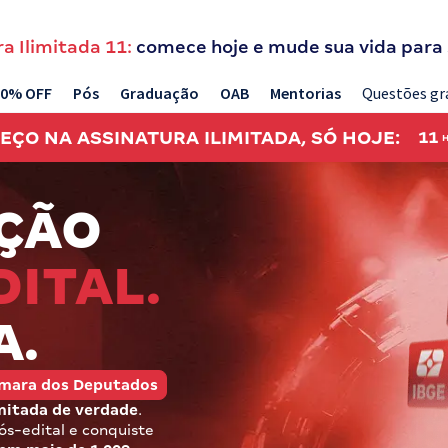
a Ilimitada 11:
comece hoje e mude sua vida para
20% OFF
Pós
Graduação
OAB
Mentorias
Questões gr
REÇO NA
ASSINATURA ILIMITADA, SÓ HOJE:
11
ÇÃO
DITAL.
A.
Câmara dos Deputados
mitada de verdade
.
s-edital e conquiste