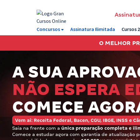
Assinatur
Assinatura Ilimitada 11
Concursos
Assinatura Ilimitada
Cursos 
Acesso a todos os cursos. Teste grátis por 7 dias!
O MELHOR P
Assinatura OAB Até Passar
Acesso ilimitado a toda preparação para o Exame da
Ordem, até você passar!
A SUA APROVA
Residências Multiprofissionais
NÃO ESPERA E
Preparação completa e intensiva para as principais
residências em saúde do Brasil
COMECE AGOR
Concursos
Vem aí: Receita Federal, Bacen, CGU, IBGE, INSS e 
Assinatura Ilimitada
Saia na frente com a
única preparação completa e ili
Cursos 20% OFF
Comece a estudar agora com garantia de atualização pó