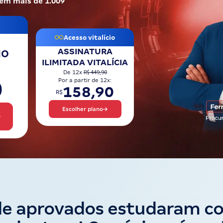
 em mais de 1.009
Acesso vitalício
ASSINATURA
NO
ILIMITADA VITALÍCIA
R$ 449,90
De 12x
0
Por a partir de 12x:
158,90
R$
Escolher plano
de aprovados estudaram c