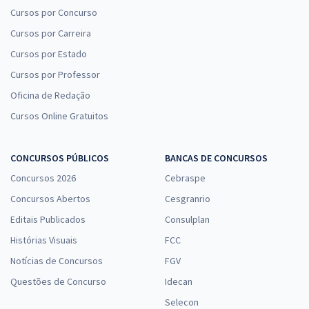
Cursos por Concurso
Cursos por Carreira
Cursos por Estado
CNU 2025 - Concurso Nacional Unificado - Bloco 4 - Engenharia e
Cursos por Professor
Arquitetura
Oficina de Redação
51,74
R$
12x de
ou R$ 620,88 à vista
Cursos Online Gratuitos
Comprar
CONCURSOS PÚBLICOS
BANCAS DE CONCURSOS
Concursos 2026
Cebraspe
Concursos Abertos
Cesgranrio
CNU - Concurso Nacional Unificado - Conhecimentos Específicos para
o Bloco 5 - Administração
Editais Publicados
Consulplan
33,23
R$
12x de
Histórias Visuais
FCC
ou R$ 398,80 à vista
Notícias de Concursos
FGV
Comprar
Questões de Concurso
Idecan
Selecon