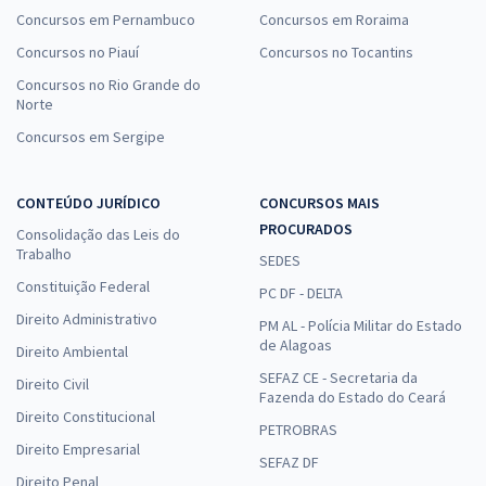
Concursos em Pernambuco
Concursos em Roraima
33,23
R$
12x de
Concursos no Piauí
ou R$ 398,80 à vista
Concursos no Tocantins
Concursos no Rio Grande do
Comprar
Norte
Concursos em Sergipe
CNU 2025 - Concurso Nacional Unificado - Conhecimentos
CONTEÚDO JURÍDICO
CONCURSOS MAIS
Específicos para o Bloco 2 - Cultura e Educação
PROCURADOS
Consolidação das Leis do
27,49
R$
12x de
Trabalho
SEDES
ou R$ 329,90 à vista
Constituição Federal
PC DF - DELTA
Comprar
Direito Administrativo
PM AL - Polícia Militar do Estado
de Alagoas
Direito Ambiental
SEFAZ CE - Secretaria da
Direito Civil
Fazenda do Estado do Ceará
CNU 2025 - Concurso Nacional Unificado - Conhecimentos Gerais para
Direito Constitucional
PETROBRAS
o Bloco 7 - Justiça e Defesa
Direito Empresarial
16,65
SEFAZ DF
R$
12x de
Direito Penal