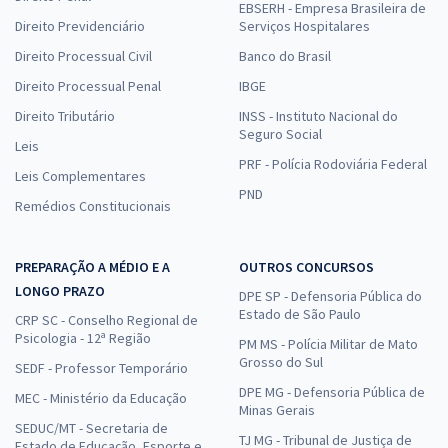
ou R$ 199,80 à vista
EBSERH - Empresa Brasileira de
Direito Previdenciário
Serviços Hospitalares
Comprar
Direito Processual Civil
Banco do Brasil
Direito Processual Penal
IBGE
Direito Tributário
INSS - Instituto Nacional do
CNU 2025 - Concurso Nacional Unificado Conhecimentos Gerais para
Seguro Social
Leis
o Bloco 2 - Cultura e Educação
PRF - Polícia Rodoviária Federal
Leis Complementares
24,99
R$
12x de
PND
ou R$ 299,90 à vista
Remédios Constitucionais
Comprar
PREPARAÇÃO A MÉDIO E A
OUTROS CONCURSOS
LONGO PRAZO
DPE SP - Defensoria Pública do
Estado de São Paulo
CRP SC - Conselho Regional de
CNU 2025 - Concurso Nacional Unificado - Eixo Temático 3:
Psicologia - 12ª Região
PM MS - Polícia Militar de Mato
Planejamento e Projetos de Obras para o Bloco 4 - Engenharia e
Grosso do Sul
SEDF - Professor Temporário
Arquitetura
DPE MG - Defensoria Pública de
MEC - Ministério da Educação
16,66
R$
12x de
Minas Gerais
ou R$ 199,90 à vista
SEDUC/MT - Secretaria de
TJ MG - Tribunal de Justiça de
Estado de Educação, Esporte e