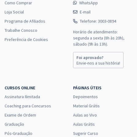
Como Comprar
ou R$ 574,80 à vista
WhatsApp
Loja Social
E-mail
Comprar
Programa de Afiliados
Telefone: 3003-0894
Trabalhe Conosco
Horário de atendimento:
segunda a sexta (8h às 20h),
Preferência de Cookies
Treinamento Intensivo + Sprint Final para CNU 2025 - Bloco Temático
sábado (9h às 13h).
9: Intermediário - Regulação
29,90
Foi aprovado?
R$
12x de
Envie-nos a sua história!
ou R$ 358,80 à vista
Comprar
CURSOS ONLINE
PÁGINAS ÚTEIS
Assinatura Ilimitada
Depoimentos
CNU - Concurso Nacional Unificado - Bloco 3 - Ciência, Dados e
Coaching para Concursos
Material Grátis
Tecnologia
Exame de Ordem
Aulas ao Vivo
51,74
R$
12x de
Graduação
Aulas Grátis
ou R$ 620,88 à vista
Pós-Graduação
Sugerir Curso
Comprar