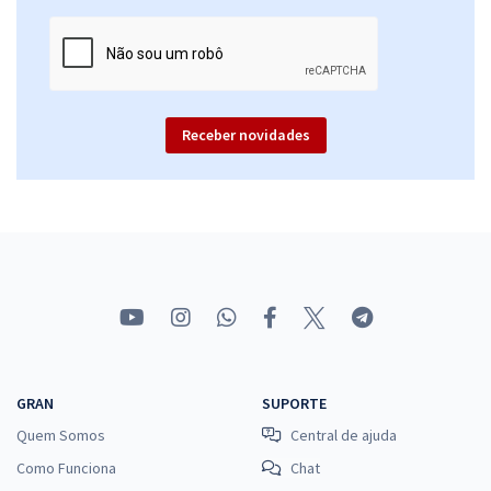
R$
12x de
ou R$ 574,80 à vista
Comprar
Receber novidades
Em alta!
CNU 2025 - Concurso Nacional Unificado - Conhecimentos Gerais
Comuns a Todos os Cargos de Nível Superior
27,90
R$
12x de
ou R$ 334,80 à vista
Comprar
GRAN
SUPORTE
CNU 2025 - Concurso Nacional Unificado - Bloco 2 - Cultura e
Quem Somos
Central de ajuda
Educação
Como Funciona
Chat
47,90
R$
12x de