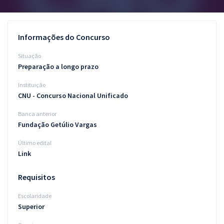
Pós
Graduação
Informações do Concurso
Situação
OAB
Preparação a longo prazo
Mentorias
Instituição
CNU - Concurso Nacional Unificado
Questões grátis
Banca anterior
Conteúdo gratuito
Fundação Getúlio Vargas
Último edital
Blog
Link
Aprovados
Requisitos
Atendimento
Escolaridade
Superior