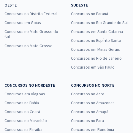
OESTE
SUDESTE
CNU 2025 - Concurso Nacional Unificado - Conhecimentos Gerais para
o Bloco 6 - Desenvolvimento Socioeconômico
Concursos no Distrito Federal
Concursos no Paraná
16,65
R$
12x de
Concursos em Goiás
Concursos no Rio Grande do Sul
ou R$ 199,80 à vista
Concursos no Mato Grosso do
Concursos em Santa Catarina
Sul
Comprar
Concursos no Espírito Santo
Concursos no Mato Grosso
Concursos em Minas Gerais
Concursos no Rio de Janeiro
CNU 2025 - Concurso Nacional Unificado - Conhecimentos
Concursos em São Paulo
Específicos para o Bloco 7 - Justiça e Defesa
31,23
R$
12x de
CONCURSOS NO NORDESTE
CONCURSOS NO NORTE
ou R$ 374,80 à vista
Concursos em Alagoas
Concursos no Acre
Comprar
Concursos na Bahia
Concursos no Amazonas
Concursos no Ceará
Concursos no Amapá
Concursos no Maranhão
Concursos no Pará
CNU 2025 - Concurso Nacional Unificado - Conhecimentos
Concursos na Paraíba
Concursos em Rondônia
Específicos para o Bloco 4 - Engenharia e Arquitetura