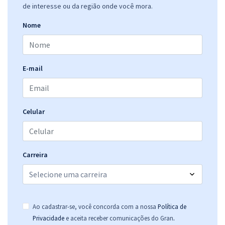
de interesse ou da região onde você mora.
CNU 2025 - Concurso Nacional Unificado - Bloco 1 - Seguridade Social:
Saúde, Assistência Social e Previdência
Nome
47,90
R$
12x de
ou R$ 574,80 à vista
Comprar
E-mail
CNU 2025 - Concurso Nacional Unificado - Bloco 7 - Justiça e Defesa
Celular
51,74
R$
12x de
ou R$ 620,88 à vista
Comprar
Carreira
CNU 2025 - Concurso Nacional Unificado - Bloco 6 - Desenvolvimento
Ao cadastrar-se, você concorda com a nossa
Política de
Socioeconômico
.
Privacidade
e aceita receber comunicações do Gran
47,90