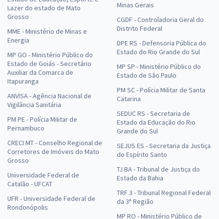
Minas Gerais
Comprar
Lazer do estado de Mato
Grosso
CGDF - Controladoria Geral do
Distrito Federal
MME - Ministério de Minas e
Energia
DPE RS - Defensoria Pública do
CNU 2025 - Concurso Nacional Unificado - Eixo Temático 4: Agrário de
Estado do Rio Grande do Sul
MP GO - Ministério Público do
Pesqueiro para o Bloco 4 - Engenharia e Arquitetura
Estado de Goiás - Secretário
MP SP - Ministério Público do
Auxiliar da Comarca de
16,66
Estado de São Paulo
R$
12x de
Itapuranga
ou R$ 199,90 à vista
PM SC - Polícia Militar de Santa
ANVISA - Agência Nacional de
Catarina
Comprar
Vigilância Sanitária
SEDUC RS - Secretaria de
PM PE - Polícia Militar de
Estado da Educação do Rio
Pernambuco
Grande do Sul
CRECI MT - Conselho Regional de
SEJUS ES - Secretaria da Justiça
Corretores de Imóveis do Mato
do Espírito Santo
Grosso
TJ BA - Tribunal de Justiça do
Universidade Federal de
Estado da Bahia
Catalão - UFCAT
TRF 3 - Tribunal Regional Federal
UFR - Universidade Federal de
da 3ª Região
Rondonópolis
MP RO - Ministério Público de