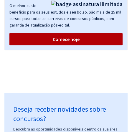
O melhor custo
benefício para os seus estudos e seu bolso. São mais de 25 mil
cursos para todas as carreiras de concursos públicos, com
CNU - Concurso Nacional Unificado - Bloco 5 - Administração
garantia de atualização pós-edital.
47,90
R$
12x de
Comece hoje
ou R$ 574,80 à vista
Comprar
CNU 2025 - Concurso Nacional Unificado - Bloco 9 - Área: Nível
Intermediário - Regulação
49,15
R$
12x de
ou R$ 589,80 à vista
Deseja receber novidades sobre
Comprar
concursos?
Descubra as oportunidades disponíveis dentro da sua área