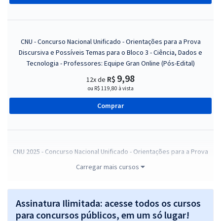
CNU - Concurso Nacional Unificado - Orientações para a Prova
Discursiva e Possíveis Temas para o Bloco 3 - Ciência, Dados e
Tecnologia - Professores: Equipe Gran Online (Pós-Edital)
9,98
R$
12x de
ou R$ 119,80 à vista
Comprar
CNU 2025 - Concurso Nacional Unificado - Orientações para a Prova
Discursiva e Possíveis Temas para o Bloco 4 - Engenharias e
Carregar mais cursos
Arquitetura (Pós-edital)
9,99
R$
12x de
ou R$ 119,90 à vista
Assinatura Ilimitada: acesse todos os cursos
para concursos públicos, em um só lugar!
Comprar