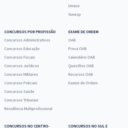
Uniase
CNU 2025 - Concurso Nacional Unificado - Bloco 8 - Intermediário:
Vunesp
Saúde
45,70
R$
12x de
CONCURSOS POR PROFISSÃO
EXAME DE ORDEM
ou R$ 548,40 à vista
Concursos Administrativos
OAB
Comprar
Concursos Educação
Prova OAB
Concursos Fiscais
Calendário OAB
Concursos Jurídicos
Questões OAB
CNU 2025 - Concurso Nacional Unificado - Conhecimentos
Concursos Militares
Recursos OAB
Específicos para o Bloco 1 - Seguridade Social: Saúde, Assistência
Social e Previdência
Concursos Policiais
Exame de Ordem
33,23
R$
Concursos Saúde
12x de
ou R$ 398,80 à vista
Concursos Tribunais
Comprar
Residência Multiprofissional
CONCURSOS NO CENTRO-
CONCURSOS NO SUL E