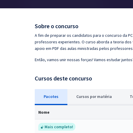
Pós
Graduação
Sobre o concurso
OAB
A fim de preparar os candidatos para o concurso da PC P
professores experientes. O curso aborda a teoria dos 
Mentorias
apoio em PDF das aulas ministradas pelos professores
Então, vamos unir nossas forças! Vamos estudar juntos
Questões grátis
Conteúdo gratuito
Cursos deste concurso
Blog
Pacotes
Cursos
p
or matéria
T
Aprovados
Nome
Atendimento
Mais completo!