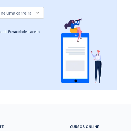
(-20%)
R$ 399,84
à vista
33,32
R$
ou 12x de
Comprar
Economize R$ 99,96
ica de Privacidade
e aceita
(-20%)
R$ 143,84
à vista
11,99
R$
ou 12x de
Comprar
Economize R$ 35,96
(-20%)
R$ 159,92
à vista
13,33
R$
ou 12x de
Comprar
Economize R$ 39,98
(-20%)
R$ 319,92
à vista
26,66
R$
ou 12x de
Comprar
TE
CURSOS ONLINE
Economize R$ 79,98