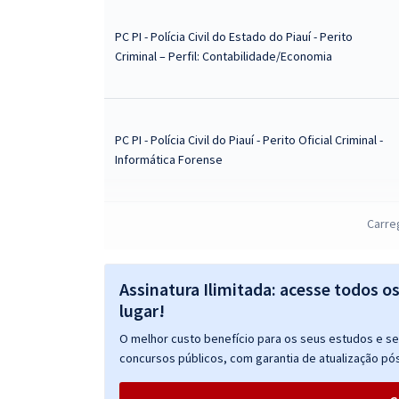
PC PI - Polícia Civil do Estado do Piauí - Perito
Criminal – Perfil: Contabilidade/Economia
PC PI - Polícia Civil do Piauí - Perito Oficial Criminal -
Informática Forense
Carre
PC PI - Polícia Civil do Piauí - Perito Oficial Criminal -
Informática Forense Com Orientações para o TAF
Assinatura Ilimitada: acesse todos o
lugar!
O melhor custo benefício para os seus estudos e seu
PC PI - Polícia Civil do Estado do Piauí - Perfil:
concursos públicos, com garantia de atualização pós
Médico-Legista (Geral)