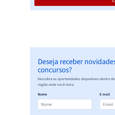
C
PC PI - Polícia Civil do Estado do Piauí - Perfil:
Médico-Legista (Geral) com Orientações para o TAF
PC PI - Polícia Civil do Estado do Piauí -
Conhecimentos Específicos Avançados para o
Perfil: Médico-Legista (Geral)
Deseja receber novidade
concursos?
PC PI - Polícia Civil do Estado do Piauí -
Conhecimentos Específicos para Oficial
Descubra as oportunidades disponíveis dentro da 
Investigador
região onde você mora.
Nome
E-mail
PC PI - Polícia Civil do Estado do Piauí -
Conhecimentos Básicos para Oficial Investigador