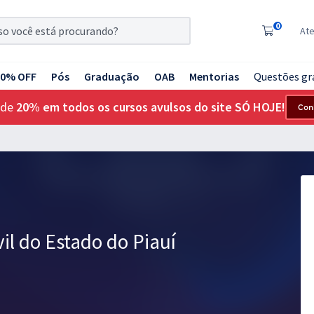
0
At
20% OFF
Pós
Graduação
OAB
Mentorias
Questões gr
 de
20% em todos os cursos avulsos do site SÓ HOJE!
Con
ivil do Estado do Piauí