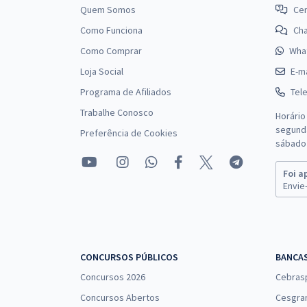
Polícia Civil (Pós-edital)
Quem Somos
Cen
Como Funciona
Ch
Como Comprar
Wha
PC PI - Polícia Civil do Piauí - Conhecimentos
Específicos para o Cargo de Perito Oficial Criminal
Loja Social
E-ma
- Informática Forense
Programa de Afiliados
Tel
Trabalhe Conosco
Horário
PC PI - Polícia Civil do Estado do Piauí -
segunda
Preferência de Cookies
Conhecimentos Específicos para Perito Criminal -
sábado 
Perfil: Biomedicina/ Farmácia/Bioquímica, Biologia,
Química/Engenharia Química
Foi a
Envie-
PC PI - Polícia Civil do Estado do Piauí - Delegado
de Polícia Civil (Pré-edital)
CONCURSOS PÚBLICOS
BANCA
Concursos 2026
Cebras
Concursos Abertos
Cesgra