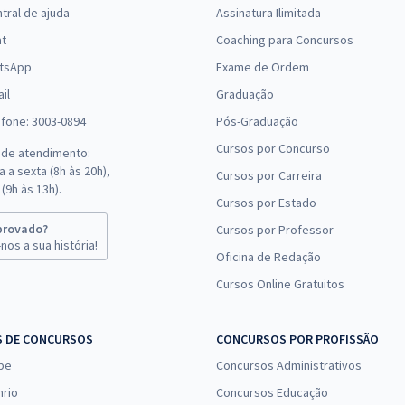
tral de ajuda
Assinatura Ilimitada
(-20%)
at
Coaching para Concursos
R$ 391,84
à vista
tsApp
Exame de Ordem
32,65
R$
ou 12x de
Comprar
il
Graduação
Economize R$ 97,96
efone: 3003-0894
Pós-Graduação
(-20%)
Cursos por Concurso
 de atendimento:
R$ 287,92
à vista
 a sexta (8h às 20h),
Cursos por Carreira
23,99
R$
ou 12x de
(9h às 13h).
Comprar
Cursos por Estado
Economize R$ 71,98
(-20%)
provado?
Cursos por Professor
nos a sua história!
Oficina de Redação
R$ 719,12
à vista
Cursos Online Gratuitos
59,93
R$
ou 12x de
Comprar
Economize R$ 179,78
(-20%)
S DE CONCURSOS
CONCURSOS POR PROFISSÃO
pe
Concursos Administrativos
nrio
Concursos Educação