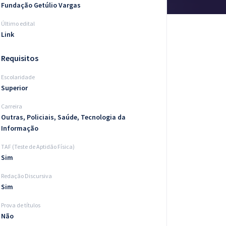
Fundação Getúlio Vargas
Último edital
Link
Requisitos
Escolaridade
Superior
Carreira
Outras, Policiais, Saúde, Tecnologia da
Informação
TAF (Teste de Aptidão Física)
Sim
Redação Discursiva
Sim
Prova de títulos
Não