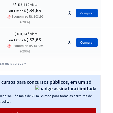
R$ 415,84
à vista
34,65
R$
ou 12x de
Comprar
Economize R$ 103,96
(-20%)
R$ 631,84
à vista
52,65
R$
ou 12x de
Comprar
Economize R$ 157,96
(-20%)
R$ 767,84
à vista
gar mais cursos
63,99
R$
ou 12x de
Comprar
Economize R$ 191,96
(-20%)
s cursos para concursos públicos, em um só
R$ 415,84
à vista
 bolso. São mais de 25 mil cursos para todas as carreiras de
34,65
R$
ou 12x de
Comprar
-edital.
Economize R$ 103,96
(-20%)