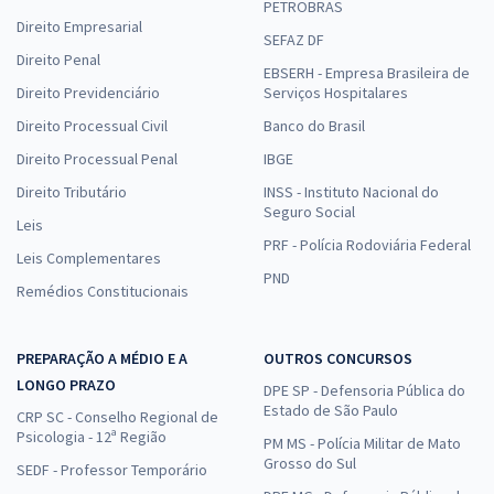
PETROBRAS
Direito Empresarial
SEFAZ DF
Direito Penal
EBSERH - Empresa Brasileira de
Direito Previdenciário
Serviços Hospitalares
Direito Processual Civil
Banco do Brasil
Direito Processual Penal
IBGE
Direito Tributário
INSS - Instituto Nacional do
Seguro Social
Leis
PRF - Polícia Rodoviária Federal
Leis Complementares
PND
Remédios Constitucionais
PREPARAÇÃO A MÉDIO E A
OUTROS CONCURSOS
LONGO PRAZO
DPE SP - Defensoria Pública do
Estado de São Paulo
CRP SC - Conselho Regional de
Psicologia - 12ª Região
PM MS - Polícia Militar de Mato
Grosso do Sul
SEDF - Professor Temporário