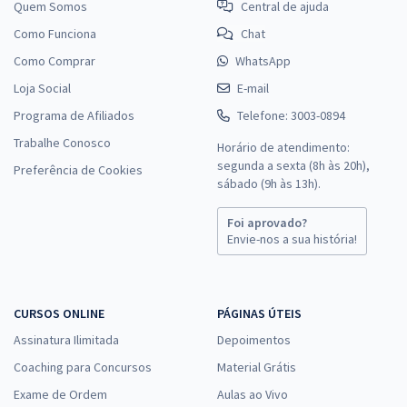
Quem Somos
Central de ajuda
Como Funciona
Chat
Como Comprar
WhatsApp
Loja Social
E-mail
Programa de Afiliados
Telefone: 3003-0894
Trabalhe Conosco
Horário de atendimento:
segunda a sexta (8h às 20h),
Preferência de Cookies
sábado (9h às 13h).
Foi aprovado?
Envie-nos a sua história!
CURSOS ONLINE
PÁGINAS ÚTEIS
Assinatura Ilimitada
Depoimentos
Coaching para Concursos
Material Grátis
Exame de Ordem
Aulas ao Vivo