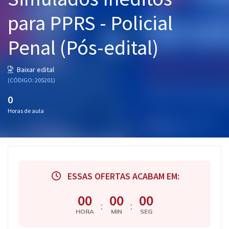
Pós
para PPRS - Policial
Graduação
Penal (Pós-edital)
OAB
Baixar edital
Mentorias
(CÓDIGO: 205201)
0
Questões grátis
Horas de aula
Conteúdo gratuito
Blog
Aprovados
ESSAS OFERTAS ACABAM EM:
Atendimento
00
00
00
:
:
HORA
MIN
SEG