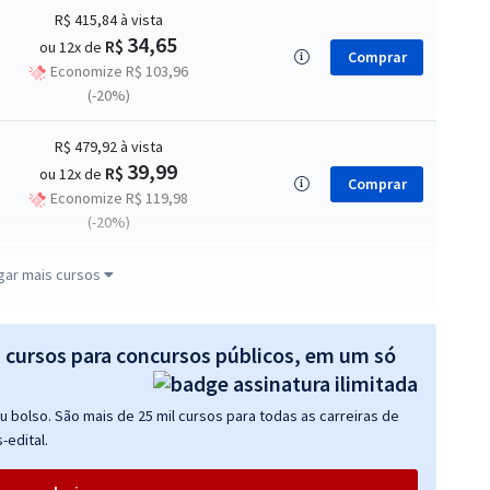
R$ 415,84
à vista
34,65
R$
ou 12x de
Comprar
Economize R$ 103,96
(-20%)
R$ 479,92
à vista
39,99
R$
ou 12x de
Comprar
Economize R$ 119,98
(-20%)
R$ 351,84
à vista
gar mais cursos
29,32
R$
ou 12x de
Comprar
Economize R$ 87,96
(-20%)
s cursos para concursos públicos, em um só
R$ 239,92
à vista
 bolso. São mais de 25 mil cursos para todas as carreiras de
19,99
R$
ou 12x de
Comprar
-edital.
Economize R$ 59,98
(-20%)