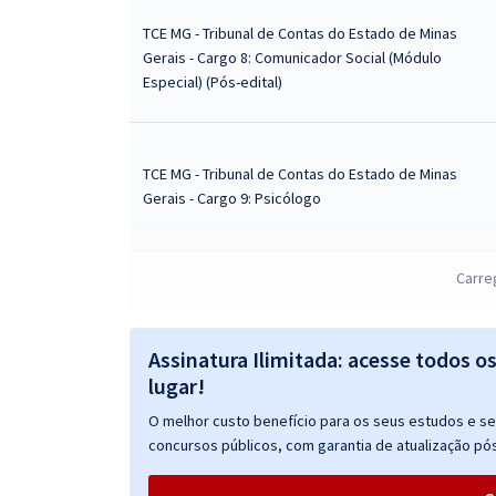
TCE MG - Tribunal de Contas do Estado de Minas
Gerais - Cargo 8: Comunicador Social (Módulo
Especial) (Pós-edital)
TCE MG - Tribunal de Contas do Estado de Minas
Gerais - Cargo 9: Psicólogo
TCE MG - Tribunal de Contas do Estado de Minas
Carre
Gerais - Conhecimentos Específicos para Cargo 1:
Analista de Controle Externo – Especialidade:
Ciência da Computação (Pós-edital)
Assinatura Ilimitada: acesse todos o
lugar!
TCE MG - Tribunal de Contas do Estado de Minas
O melhor custo benefício para os seus estudos e seu
Gerais - Conhecimentos Específicos para o Cargo
concursos públicos, com garantia de atualização pós
5: Analista de Controle Externo – Especialidade:
Engenharia