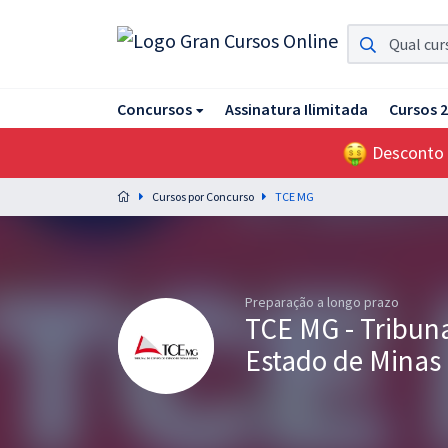
Assinatura Ilimitada 11
Concursos
Assinatura Ilimitada
Cursos 
Acesso a todos os cursos. Teste grátis por 7 dias!
Desconto
Assinatura OAB Até Passar
Acesso ilimitado a toda preparação para o Exame da
Cursos por Concurso
TCE MG
Ordem, até você passar!
Residências Multiprofissionais
Preparação completa e intensiva para as principais
residências em saúde do Brasil
Preparação a longo prazo
TCE MG - Tribuna
Concursos
Estado de Minas 
Assinatura Ilimitada
Cursos 20% OFF