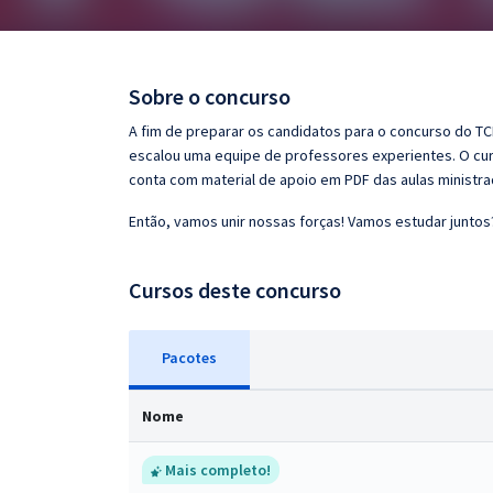
Pós
Graduação
Sobre o concurso
OAB
A fim de preparar os candidatos para o concurso do TC
escalou uma equipe de professores experientes. O curs
Mentorias
conta com material de apoio em PDF das aulas ministr
Então, vamos unir nossas forças! Vamos estudar juntos
Questões grátis
Conteúdo gratuito
Cursos deste concurso
Blog
Pacotes
Aprovados
Nome
Atendimento
Mais completo!