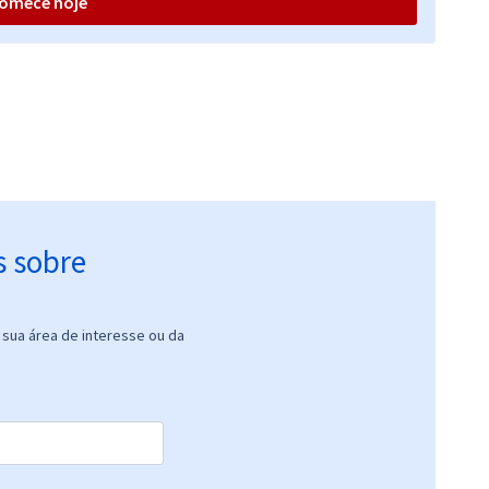
omece hoje
R$ 306,24
à vista
25,52
R$
ou 12x de
Comprar
Economize R$ 76,56
(-20%)
R$ 319,92
à vista
26,66
R$
ou 12x de
Comprar
Economize R$ 79,98
(-20%)
s sobre
sua área de interesse ou da