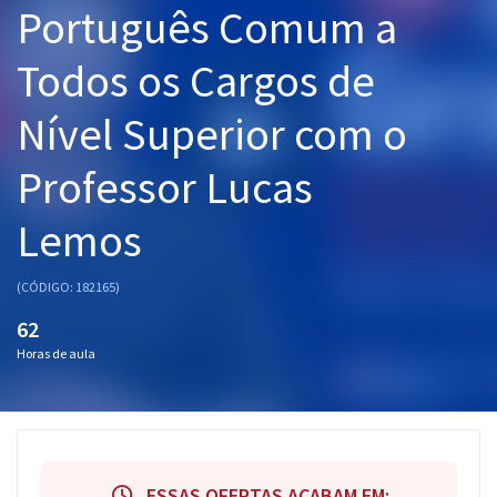
Português Comum a
Pós
Todos os Cargos de
Graduação
Nível Superior com o
OAB
Professor Lucas
Mentorias
Lemos
Questões grátis
Conteúdo gratuito
(CÓDIGO: 182165)
Blog
62
Horas de aula
Aprovados
Atendimento
ESSAS OFERTAS ACABAM EM: