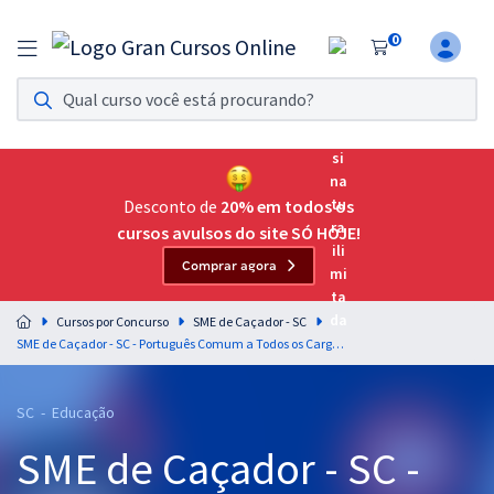
0
Assinatura Ilimitada 11
Acesso a todos os cursos. Teste grátis por 7 dias!
Assinatura OAB Até Passar
Acesso ilimitado a toda preparação para o Exame da
Desconto de
20% em todos os
Ordem, até você passar!
cursos avulsos do site SÓ HOJE!
Comprar agora
Residências Multiprofissionais
Preparação completa e intensiva para as principais
Cursos por Concurso
SME de Caçador - SC
residências em saúde do Brasil
SME de Caçador - SC - Português Comum a Todos os Cargos de Nível Superior com o Professor Lucas Lemos
Concursos
SC - Educação
Assinatura Ilimitada
SME de Caçador - SC -
Cursos 20% OFF