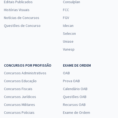
Editais Publicados
Consulplan
Histórias Visuais
FCC
Notícias de Concursos
FGV
Questões de Concurso
Idecan
Selecon
Uniase
Vunesp
CONCURSOS POR PROFISSÃO
EXAME DE ORDEM
Concursos Administrativos
OAB
Concursos Educação
Prova OAB
Concursos Fiscais
Calendário OAB
Concursos Jurídicos
Questões OAB
Concursos Militares
Recursos OAB
Concursos Policiais
Exame de Ordem