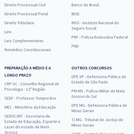
Direito Processual Civil
Banco do Brasil
Direito Processual Penal
IBGE
Direito Tributário
INSS - Instituto Nacional do
Seguro Social
Leis
PRF - Polícia Rodoviária Federal
Leis Complementares
PND
Remédios Constitucionais
PREPARAÇÃO A MÉDIO E A
OUTROS CONCURSOS
LONGO PRAZO
DPE SP - Defensoria Pública do
Estado de São Paulo
CRP SC - Conselho Regional de
Psicologia - 12ª Região
PM MS - Polícia Militar de Mato
Grosso do Sul
SEDF - Professor Temporário
DPE MG - Defensoria Pública de
MEC - Ministério da Educação
Minas Gerais
SEDUC/MT - Secretaria de
TJ MG - Tribunal de Justiça de
Estado de Educação, Esporte e
Minas Gerais
Lazer do estado de Mato
Grosso
CGDF - Controladoria Geral do