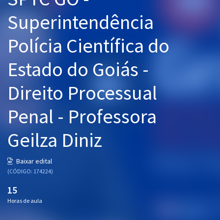
Pós
Superintendência
Graduação
Polícia Científica do
OAB
Estado do Goiás -
Mentorias
Direito Processual
Questões grátis
Penal - Professora
Conteúdo gratuito
Geilza Diniz
Blog
Aprovados
Baixar edital
(CÓDIGO: 174224)
Atendimento
15
Horas de aula