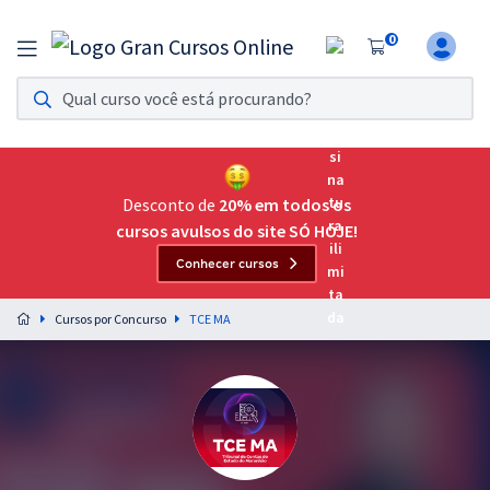
0
Assinatura Ilimitada 11
Acesso a todos os cursos. Teste grátis por 7 dias!
Assinatura OAB Até Passar
Acesso ilimitado a toda preparação para o Exame da
Desconto de
20% em todos os
Ordem, até você passar!
cursos avulsos do site SÓ HOJE!
Conhecer cursos
Residências Multiprofissionais
Preparação completa e intensiva para as principais
Cursos por Concurso
TCE MA
residências em saúde do Brasil
Concursos
Assinatura Ilimitada
Cursos 20% OFF