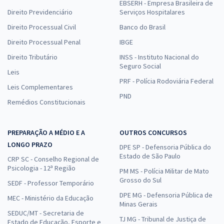
Comprar
EBSERH - Empresa Brasileira de
Direito Previdenciário
Serviços Hospitalares
Direito Processual Civil
Banco do Brasil
Direito Processual Penal
IBGE
TCE MA - Tribunal de Contas do Estado do Maranhão -
Direito Tributário
INSS - Instituto Nacional do
Conhecimentos Específicos para Analista Estadual de Apoio ao
Seguro Social
Controle Externo - Área: Apoio Técnico-Administrativo -
Leis
Especialidade: Psicologia (Pós-Edital)
PRF - Polícia Rodoviária Federal
Leis Complementares
R$ 311,92
à vista
PND
Remédios Constitucionais
25,99
R$
ou 12x de
Economize R$ 77,98 (-20%)
PREPARAÇÃO A MÉDIO E A
OUTROS CONCURSOS
Comprar
LONGO PRAZO
DPE SP - Defensoria Pública do
Estado de São Paulo
CRP SC - Conselho Regional de
Psicologia - 12ª Região
PM MS - Polícia Militar de Mato
Grosso do Sul
SEDF - Professor Temporário
DPE MG - Defensoria Pública de
MEC - Ministério da Educação
Minas Gerais
SEDUC/MT - Secretaria de
TJ MG - Tribunal de Justiça de
Estado de Educação, Esporte e