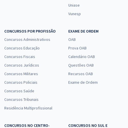
Uniase
Comprar
Vunesp
CONCURSOS POR PROFISSÃO
EXAME DE ORDEM
TCE MA - Tribunal de Contas do Estado do Maranhão -
Concursos Administrativos
OAB
Conhecimentos Específicos para o Cargo 16: Técnico Estadual de
Concursos Educação
Prova OAB
Controle Externo – Especialidade: Técnico Administrativa (Pós-Edital)
Concursos Fiscais
Calendário OAB
R$ 191,04
à vista
15,92
R$
ou 12x de
Concursos Jurídicos
Questões OAB
Economize R$ 47,76 (-20%)
Concursos Militares
Recursos OAB
Comprar
Concursos Policiais
Exame de Ordem
Concursos Saúde
Concursos Tribunais
TCE MA - Tribunal de Contas do Estado do Maranhão -
Residência Multiprofissional
Conhecimentos Específicos para o Cargo 10: Analista Estadual de
Apoio ao Controle Externo - Especialidade: Tecnologia da Informação
CONCURSOS NO CENTRO-
CONCURSOS NO SUL E
(Pós-Edital)