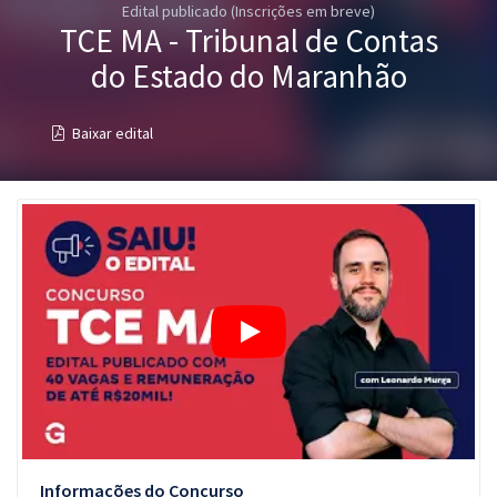
Edital publicado (Inscrições em breve)
Pós
TCE MA - Tribunal de Contas
Graduação
do Estado do Maranhão
OAB
Baixar edital
Mentorias
Questões grátis
Conteúdo gratuito
Blog
Aprovados
Atendimento
Informações do Concurso