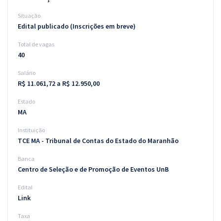
Situação
Edital publicado (Inscrições em breve)
Total de vagas
40
Salário
R$ 11.061,72 a R$ 12.950,00
Estado
MA
Instituição
TCE MA - Tribunal de Contas do Estado do Maranhão
Banca
Centro de Seleção e de Promoção de Eventos UnB
Edital
Link
Taxa