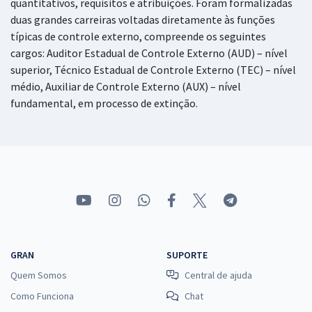
quantitativos, requisitos e atribuições. Foram formalizadas
Administrativa (Pós-Edital)
duas grandes carreiras voltadas diretamente às funções
típicas de controle externo, compreende os seguintes
R$ 383,04
à vista
31,92
R$
cargos: Auditor Estadual de Controle Externo (AUD) – nível
ou 12x de
Economize R$ 95,76 (-20%)
superior, Técnico Estadual de Controle Externo (TEC) – nível
médio, Auxiliar de Controle Externo (AUX) – nível
Comprar
fundamental, em processo de extinção.
TCE MA - Tribunal de Contas do Estado do Maranhão - Analista
Estadual de Apoio ao Controle Externo – Especialidade: Engenharia
de Telecomunicações (Pós-Edital)
R$ 478,32
à vista
39,86
R$
ou 12x de
Economize R$ 119,58 (-20%)
GRAN
SUPORTE
Comprar
Quem Somos
Central de ajuda
Como Funciona
Chat