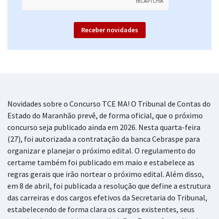
R$ 478,32
à vista
39,86
R$
ou 12x de
Economize R$ 119,58 (-20%)
Receber novidades
Comprar
TCE MA - Tribunal de Contas do Estado do Maranhão - Cargo 15:
Auditor Estadual de Controle Externo - Especialidade: Tecnologia da
Novidades sobre o Concurso TCE MA! O Tribunal de Contas do
Informação (Pós-Edital)
Estado do Maranhão prevê, de forma oficial, que o próximo
R$ 478,32
à vista
concurso seja publicado ainda em 2026. Nesta quarta-feira
39,86
R$
ou 12x de
(27), foi autorizada a contratação da banca Cebraspe para
Economize R$ 119,58 (-20%)
organizar e planejar o próximo edital. O regulamento do
certame também foi publicado em maio e estabelece as
Comprar
regras gerais que irão nortear o próximo edital. Além disso,
em 8 de abril, foi publicada a resolução que define a estrutura
das carreiras e dos cargos efetivos da Secretaria do Tribunal,
TCE MA - Tribunal de Contas do Estado do Maranhão - Cargo 16:
estabelecendo de forma clara os cargos existentes, seus
Técnico Estadual de Controle Externo – Especialidade: Técnico