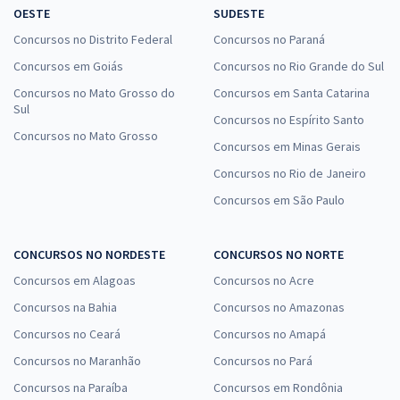
OESTE
SUDESTE
R$ 239,92
à vista
19,99
Concursos no Distrito Federal
Concursos no Paraná
R$
ou 12x de
Economize R$ 59,98 (-20%)
Concursos em Goiás
Concursos no Rio Grande do Sul
Concursos no Mato Grosso do
Concursos em Santa Catarina
Comprar
Sul
Concursos no Espírito Santo
Concursos no Mato Grosso
Concursos em Minas Gerais
Concursos no Rio de Janeiro
TCE MA - Tribunal de Contas do Estado do Maranhão -
Conhecimentos Específicos para o Cargo 15: Auditor Estadual de
Concursos em São Paulo
Controle Externo - Especialidade: Tecnologia da Informação (Pós-
Edital)
CONCURSOS NO NORDESTE
CONCURSOS NO NORTE
R$ 239,92
à vista
Concursos em Alagoas
Concursos no Acre
19,99
R$
ou 12x de
Economize R$ 59,98 (-20%)
Concursos na Bahia
Concursos no Amazonas
Concursos no Ceará
Concursos no Amapá
Comprar
Concursos no Maranhão
Concursos no Pará
Concursos na Paraíba
Concursos em Rondônia