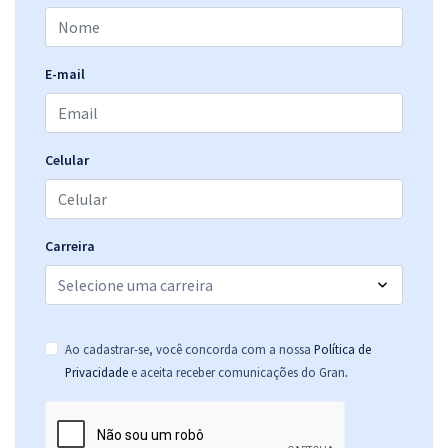
Comprar
E-mail
TCE MA - Tribunal de Contas do Estado do Maranhão - Cargo 11:
Auditor Estadual de Controle Externo – Especialidade: Ciências
Celular
Atuariais (Pós-Edital)
R$ 478,32
à vista
39,86
R$
ou 12x de
Carreira
Economize R$ 119,58 (-20%)
Comprar
Ao cadastrar-se, você concorda com a nossa
Política de
.
Privacidade
e aceita receber comunicações do Gran
TCE MA - Tribunal de Contas do Estado do Maranhão - Cargo 12:
Auditor Estadual de Controle Externo – Especialidade: Controle
Externo (Pós-Edital)