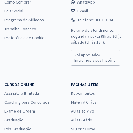
Como Comprar
WhatsApp
TCE MA - Tribunal de Contas do Estado do Maranhão - Analista
Loja Social
E-mail
Estadual de Apoio ao Controle Externo – Especialidade: Engenharia
Programa de Afiliados
Telefone: 3003-0894
Elétrica (Pós-Edital)
Trabalhe Conosco
R$ 478,32
à vista
Horário de atendimento:
39,86
segunda a sexta (8h às 20h),
R$
ou 12x de
Preferência de Cookies
sábado (9h às 13h).
Economize R$ 119,58 (-20%)
Comprar
Foi aprovado?
Envie-nos a sua história!
TCE MA - Tribunal de Contas do Estado do Maranhão - Auditor
CURSOS ONLINE
PÁGINAS ÚTEIS
Estadual de Controle Externo – Especialidade: Engenharia (Pós-
Assinatura Ilimitada
Depoimentos
Edital)
Coaching para Concursos
Material Grátis
R$ 478,32
à vista
39,86
R$
Exame de Ordem
Aulas ao Vivo
ou 12x de
Economize R$ 119,58 (-20%)
Graduação
Aulas Grátis
Comprar
Pós-Graduação
Sugerir Curso