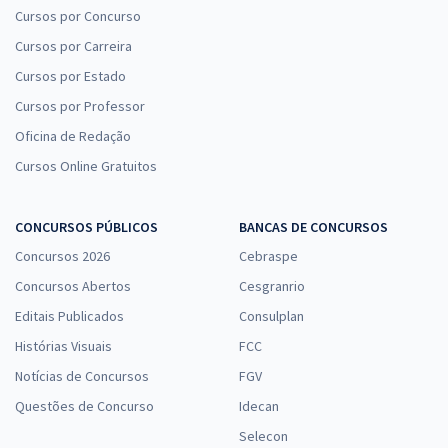
Cursos por Concurso
Cursos por Carreira
Cursos por Estado
TCE MA - Tribunal de Contas do Estado do Maranhão - Analista
Estadual de Apoio ao Controle Externo - Área: Apoio Técnico-
Cursos por Professor
Administrativo - Especialidade: Psicologia (Pós-Edital)
Oficina de Redação
R$ 391,92
à vista
Cursos Online Gratuitos
32,66
R$
ou 12x de
Economize R$ 97,98 (-20%)
CONCURSOS PÚBLICOS
BANCAS DE CONCURSOS
Comprar
Concursos 2026
Cebraspe
Concursos Abertos
Cesgranrio
Editais Publicados
Consulplan
TCE MA - Tribunal de Contas do Estado do Maranhão -
Histórias Visuais
FCC
Conhecimentos Específicos para o Cargo 3: Analista Estadual de
Apoio ao Controle Externo – Especialidade: Direito (Pós-Edital)
Notícias de Concursos
FGV
R$ 215,92
à vista
Questões de Concurso
Idecan
17,99
R$
ou 12x de
Selecon
Economize R$ 53,98 (-20%)