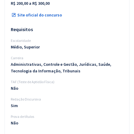
R$ 200,00 a R$ 300,00
Site oficial do concurso
Requisitos
Escolaridade
Médio, Superior
Carreira
Administrativas, Controle e Gestão, Jurídicas, Saúde,
Tecnologia da Informação, Tribunais
TAF (Teste de Aptidão Física)
Não
Redação Discursiva
Sim
Prova de títulos
Não