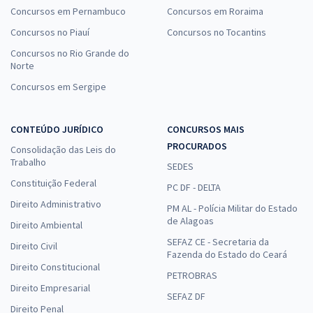
Concursos em Pernambuco
Concursos em Roraima
TCE MA - Tribunal de Contas do Estado do Maranhão -
Conhecimentos Específicos para o Cargo 12: Auditor Estadual de
Concursos no Piauí
Concursos no Tocantins
Controle Externo – Especialidade: Controle Externo (Pós-Edital)
Concursos no Rio Grande do
Norte
R$ 239,92
à vista
19,99
R$
ou 12x de
Concursos em Sergipe
Economize R$ 59,98 (-20%)
Comprar
CONTEÚDO JURÍDICO
CONCURSOS MAIS
PROCURADOS
Consolidação das Leis do
Trabalho
SEDES
Constituição Federal
PC DF - DELTA
TCE MA - Tribunal de Contas do Estado do Maranhão -
Direito Administrativo
Conhecimentos Específicos para oCargo 1: Analista Estadual de
PM AL - Polícia Militar do Estado
Apoio ao Controle Externo – Especialidade: Administração (Pós-
de Alagoas
Direito Ambiental
Edital)
SEFAZ CE - Secretaria da
Direito Civil
Fazenda do Estado do Ceará
R$ 239,92
à vista
Direito Constitucional
19,99
R$
ou 12x de
PETROBRAS
Direito Empresarial
Economize R$ 59,98 (-20%)
SEFAZ DF
Direito Penal