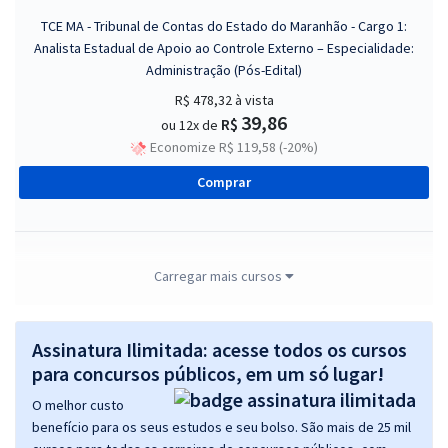
TCE MA - Tribunal de Contas do Estado do Maranhão - Cargo 1:
Analista Estadual de Apoio ao Controle Externo – Especialidade:
Administração (Pós-Edital)
R$ 478,32
à vista
39,86
R$
ou 12x de
Economize R$ 119,58 (-20%)
Comprar
TCE MA - Tribunal de Contas do Estado do Maranhão - Cargo 2:
Carregar mais cursos
Analista Estadual de Apoio ao Controle Externo – Especialidade:
Contabilidade (Pós-Edital)
Assinatura Ilimitada: acesse todos os cursos
R$ 478,32
à vista
39,86
para concursos públicos, em um só lugar!
R$
ou 12x de
Economize R$ 119,58 (-20%)
O melhor custo
benefício para os seus estudos e seu bolso. São mais de 25 mil
Comprar