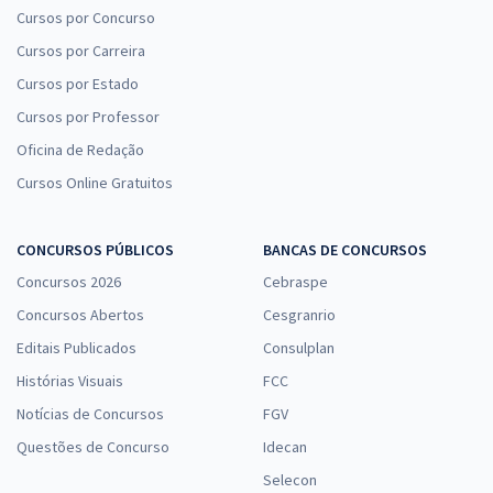
Cursos por Concurso
Cursos por Carreira
Cursos por Estado
TCE MA - Tribunal de Contas do Estado do Maranhão - Analista
Estadual de Apoio ao Controle Externo - Área: Apoio Técnico-
Cursos por Professor
Administrativo - Especialidade: Psicologia (Pós-Edital)
Oficina de Redação
R$ 391,92
à vista
Cursos Online Gratuitos
32,66
R$
ou 12x de
Economize R$ 97,98 (-20%)
CONCURSOS PÚBLICOS
BANCAS DE CONCURSOS
Comprar
Concursos 2026
Cebraspe
Concursos Abertos
Cesgranrio
Editais Publicados
Consulplan
TCE MA - Tribunal de Contas do Estado do Maranhão -
Histórias Visuais
FCC
Conhecimentos Específicos para o Cargo 3: Analista Estadual de
Apoio ao Controle Externo – Especialidade: Direito (Pós-Edital)
Notícias de Concursos
FGV
R$ 215,92
à vista
Questões de Concurso
Idecan
17,99
R$
ou 12x de
Selecon
Economize R$ 53,98 (-20%)