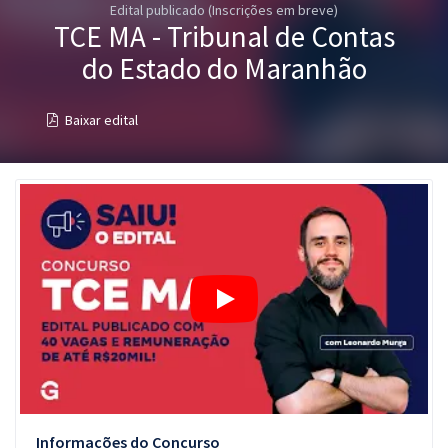
Edital publicado (Inscrições em breve)
Pós
TCE MA - Tribunal de Contas
Graduação
do Estado do Maranhão
OAB
Baixar edital
Mentorias
Questões grátis
Conteúdo gratuito
Blog
Aprovados
Atendimento
Informações do Concurso