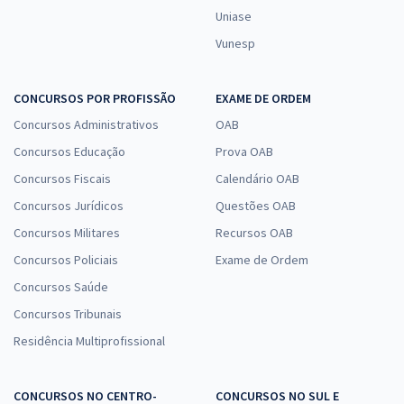
Uniase
Comprar
Vunesp
CONCURSOS POR PROFISSÃO
EXAME DE ORDEM
TCE MA - Tribunal de Contas do Estado do Maranhão -
Concursos Administrativos
OAB
Conhecimentos Específicos para o Cargo 16: Técnico Estadual de
Concursos Educação
Prova OAB
Controle Externo – Especialidade: Técnico Administrativa (Pós-Edital)
Concursos Fiscais
Calendário OAB
R$ 191,04
à vista
15,92
R$
ou 12x de
Concursos Jurídicos
Questões OAB
Economize R$ 47,76 (-20%)
Concursos Militares
Recursos OAB
Comprar
Concursos Policiais
Exame de Ordem
Concursos Saúde
Concursos Tribunais
TCE MA - Tribunal de Contas do Estado do Maranhão -
Residência Multiprofissional
Conhecimentos Específicos para o Cargo 10: Analista Estadual de
Apoio ao Controle Externo - Especialidade: Tecnologia da Informação
CONCURSOS NO CENTRO-
CONCURSOS NO SUL E
(Pós-Edital)