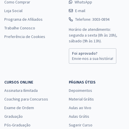
Como Comprar
WhatsApp
TCE MA - Tribunal de Contas do Estado do Maranhão - Analista
Loja Social
E-mail
Estadual de Apoio ao Controle Externo – Especialidade: Engenharia
Programa de Afiliados
Telefone: 3003-0894
Elétrica (Pós-Edital)
Trabalhe Conosco
R$ 478,32
à vista
Horário de atendimento:
39,86
segunda a sexta (8h às 20h),
R$
ou 12x de
Preferência de Cookies
sábado (9h às 13h).
Economize R$ 119,58 (-20%)
Comprar
Foi aprovado?
Envie-nos a sua história!
TCE MA - Tribunal de Contas do Estado do Maranhão - Auditor
CURSOS ONLINE
PÁGINAS ÚTEIS
Estadual de Controle Externo – Especialidade: Engenharia (Pós-
Assinatura Ilimitada
Depoimentos
Edital)
Coaching para Concursos
Material Grátis
R$ 478,32
à vista
39,86
R$
Exame de Ordem
Aulas ao Vivo
ou 12x de
Economize R$ 119,58 (-20%)
Graduação
Aulas Grátis
Comprar
Pós-Graduação
Sugerir Curso