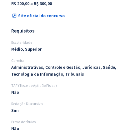
R$ 200,00 a R$ 300,00
Site oficial do concurso
Requisitos
Escolaridade
Médio, Superior
Carreira
Administrativas, Controle e Gestão, Jurídicas, Saúde,
Tecnologia da Informação, Tribunais
TAF (Teste de Aptidão Física)
Não
Redação Discursiva
Sim
Prova de títulos
Não