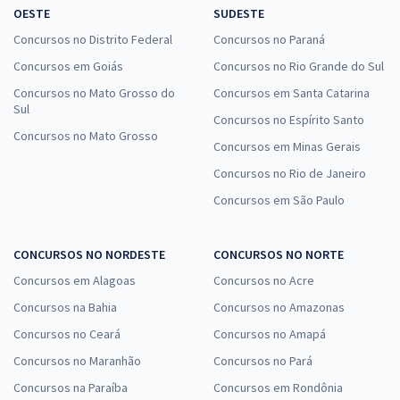
OESTE
SUDESTE
R$ 239,92
à vista
19,99
Concursos no Distrito Federal
Concursos no Paraná
R$
ou 12x de
Economize R$ 59,98 (-20%)
Concursos em Goiás
Concursos no Rio Grande do Sul
Concursos no Mato Grosso do
Concursos em Santa Catarina
Comprar
Sul
Concursos no Espírito Santo
Concursos no Mato Grosso
Concursos em Minas Gerais
Concursos no Rio de Janeiro
TCE MA - Tribunal de Contas do Estado do Maranhão -
Conhecimentos Específicos para o Cargo 15: Auditor Estadual de
Concursos em São Paulo
Controle Externo - Especialidade: Tecnologia da Informação (Pós-
Edital)
CONCURSOS NO NORDESTE
CONCURSOS NO NORTE
R$ 239,92
à vista
Concursos em Alagoas
Concursos no Acre
19,99
R$
ou 12x de
Economize R$ 59,98 (-20%)
Concursos na Bahia
Concursos no Amazonas
Concursos no Ceará
Concursos no Amapá
Comprar
Concursos no Maranhão
Concursos no Pará
Concursos na Paraíba
Concursos em Rondônia