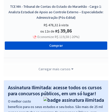
TCE MA - Tribunal de Contas do Estado do Maranhão - Cargo 1:
Analista Estadual de Apoio ao Controle Externo – Especialidade:
Administração (Pós-Edital)
R$ 478,32
à vista
39,86
R$
ou 12x de
Economize R$ 119,58 (-20%)
Comprar
TCE MA - Tribunal de Contas do Estado do Maranhão - Cargo 2:
Carregar mais cursos
Analista Estadual de Apoio ao Controle Externo – Especialidade:
Contabilidade (Pós-Edital)
Assinatura Ilimitada: acesse todos os cursos
R$ 478,32
à vista
39,86
para concursos públicos, em um só lugar!
R$
ou 12x de
Economize R$ 119,58 (-20%)
O melhor custo
benefício para os seus estudos e seu bolso. São mais de 25 mil
Comprar