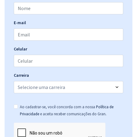
Comprar
E-mail
TCE MA - Tribunal de Contas do Estado do Maranhão - Cargo 11:
Auditor Estadual de Controle Externo – Especialidade: Ciências
Celular
Atuariais (Pós-Edital)
R$ 478,32
à vista
39,86
R$
ou 12x de
Carreira
Economize R$ 119,58 (-20%)
Comprar
Ao cadastrar-se, você concorda com a nossa
Política de
.
Privacidade
e aceita receber comunicações do Gran
TCE MA - Tribunal de Contas do Estado do Maranhão - Cargo 12:
Auditor Estadual de Controle Externo – Especialidade: Controle
Externo (Pós-Edital)