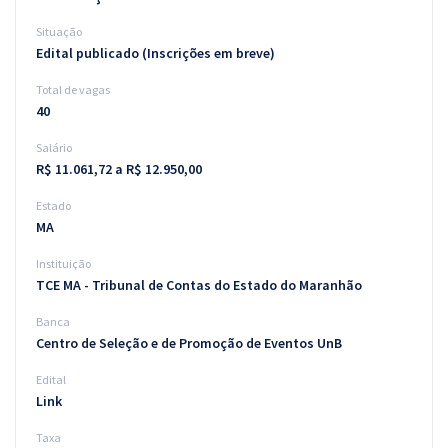
Situação
Edital publicado (Inscrições em breve)
Total de vagas
40
Salário
R$ 11.061,72 a R$ 12.950,00
Estado
MA
Instituição
TCE MA - Tribunal de Contas do Estado do Maranhão
Banca
Centro de Seleção e de Promoção de Eventos UnB
Edital
Link
Taxa