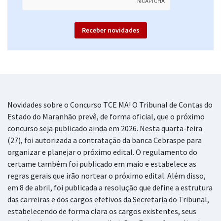
R$ 478,32
à vista
39,86
R$
ou 12x de
Economize R$ 119,58 (-20%)
Receber novidades
Comprar
TCE MA - Tribunal de Contas do Estado do Maranhão - Cargo 15:
Auditor Estadual de Controle Externo - Especialidade: Tecnologia da
Novidades sobre o Concurso TCE MA! O Tribunal de Contas do
Informação (Pós-Edital)
Estado do Maranhão prevê, de forma oficial, que o próximo
R$ 478,32
à vista
concurso seja publicado ainda em 2026. Nesta quarta-feira
39,86
R$
ou 12x de
(27), foi autorizada a contratação da banca Cebraspe para
Economize R$ 119,58 (-20%)
organizar e planejar o próximo edital. O regulamento do
certame também foi publicado em maio e estabelece as
Comprar
regras gerais que irão nortear o próximo edital. Além disso,
em 8 de abril, foi publicada a resolução que define a estrutura
das carreiras e dos cargos efetivos da Secretaria do Tribunal,
TCE MA - Tribunal de Contas do Estado do Maranhão - Cargo 16:
estabelecendo de forma clara os cargos existentes, seus
Técnico Estadual de Controle Externo – Especialidade: Técnico