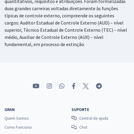
quantitativos, requisitos e atribuições. Foram formalizadas
Administrativa (Pós-Edital)
duas grandes carreiras voltadas diretamente às funções
típicas de controle externo, compreende os seguintes
R$ 383,04
à vista
31,92
R$
cargos: Auditor Estadual de Controle Externo (AUD) – nível
ou 12x de
Economize R$ 95,76 (-20%)
superior, Técnico Estadual de Controle Externo (TEC) – nível
médio, Auxiliar de Controle Externo (AUX) – nível
Comprar
fundamental, em processo de extinção.
TCE MA - Tribunal de Contas do Estado do Maranhão - Analista
Estadual de Apoio ao Controle Externo – Especialidade: Engenharia
de Telecomunicações (Pós-Edital)
R$ 478,32
à vista
39,86
R$
ou 12x de
Economize R$ 119,58 (-20%)
GRAN
SUPORTE
Comprar
Quem Somos
Central de ajuda
Como Funciona
Chat