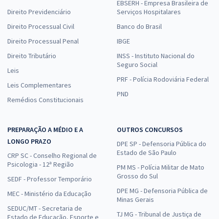
Comprar
EBSERH - Empresa Brasileira de
Direito Previdenciário
Serviços Hospitalares
Direito Processual Civil
Banco do Brasil
Direito Processual Penal
IBGE
TCE MA - Tribunal de Contas do Estado do Maranhão -
Direito Tributário
INSS - Instituto Nacional do
Conhecimentos Específicos para Analista Estadual de Apoio ao
Seguro Social
Controle Externo - Área: Apoio Técnico-Administrativo -
Leis
Especialidade: Psicologia (Pós-Edital)
PRF - Polícia Rodoviária Federal
Leis Complementares
R$ 311,92
à vista
PND
Remédios Constitucionais
25,99
R$
ou 12x de
Economize R$ 77,98 (-20%)
PREPARAÇÃO A MÉDIO E A
OUTROS CONCURSOS
Comprar
LONGO PRAZO
DPE SP - Defensoria Pública do
Estado de São Paulo
CRP SC - Conselho Regional de
Psicologia - 12ª Região
PM MS - Polícia Militar de Mato
Grosso do Sul
SEDF - Professor Temporário
DPE MG - Defensoria Pública de
MEC - Ministério da Educação
Minas Gerais
SEDUC/MT - Secretaria de
TJ MG - Tribunal de Justiça de
Estado de Educação, Esporte e