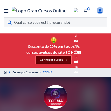
0
Assinatura Ilimitada 11
Acesso a todos os cursos. Teste grátis por 7 dias!
Assinatura OAB Até Passar
Acesso ilimitado a toda preparação para o Exame da
Desconto de
20% em todos os
Ordem, até você passar!
cursos avulsos do site SÓ HOJE!
Conhecer cursos
Residências Multiprofissionais
Preparação completa e intensiva para as principais
Cursos por Concurso
TCE MA
residências em saúde do Brasil
Concursos
Assinatura Ilimitada
Cursos 20% OFF