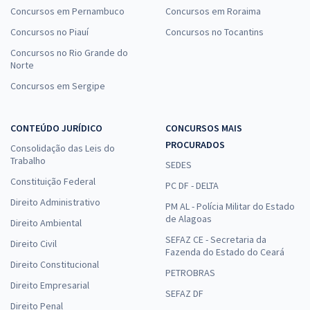
Concursos em Pernambuco
Concursos em Roraima
TCE MA - Tribunal de Contas do Estado do Maranhão -
Conhecimentos Específicos para o Cargo 12: Auditor Estadual de
Concursos no Piauí
Concursos no Tocantins
Controle Externo – Especialidade: Controle Externo (Pós-Edital)
Concursos no Rio Grande do
Norte
R$ 239,92
à vista
19,99
R$
ou 12x de
Concursos em Sergipe
Economize R$ 59,98 (-20%)
Comprar
CONTEÚDO JURÍDICO
CONCURSOS MAIS
PROCURADOS
Consolidação das Leis do
Trabalho
SEDES
Constituição Federal
PC DF - DELTA
TCE MA - Tribunal de Contas do Estado do Maranhão -
Direito Administrativo
Conhecimentos Específicos para oCargo 1: Analista Estadual de
PM AL - Polícia Militar do Estado
Apoio ao Controle Externo – Especialidade: Administração (Pós-
de Alagoas
Direito Ambiental
Edital)
SEFAZ CE - Secretaria da
Direito Civil
Fazenda do Estado do Ceará
R$ 239,92
à vista
Direito Constitucional
19,99
R$
ou 12x de
PETROBRAS
Direito Empresarial
Economize R$ 59,98 (-20%)
SEFAZ DF
Direito Penal