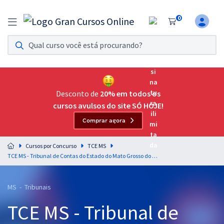
0
Assinatura Ilimitada 11
Acesso a todos os cursos. Teste grátis por 7 dias!
Assinatura OAB Até Passar
Acesso ilimitado a toda preparação para o Exame da
Desconto de
20% em todos os
Ordem, até você passar!
cursos avulsos do site SÓ HOJE!
Comprar agora
Residências Multiprofissionais
Preparação completa e intensiva para as principais
Cursos por Concurso
TCE MS
residências em saúde do Brasil
TCE MS - Tribunal de Contas do Estado do Mato Grosso do Sul - Direito Civil para o cargo de Conselheiro Substituto - Professores Dicler Ferreira e Carlos Elias
Concursos
MS - Tribunais
Assinatura Ilimitada
TCE MS - Tribunal de
Cursos 20% OFF