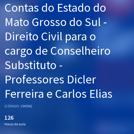
Contas do Estado do
Pós
Mato Grosso do Sul -
Graduação
Direito Civil para o
OAB
cargo de Conselheiro
Mentorias
Substituto -
Questões grátis
Conteúdo gratuito
Professores Dicler
Blog
Ferreira e Carlos Elias
Aprovados
(CÓDIGO: 194096)
Atendimento
126
Horas de aula