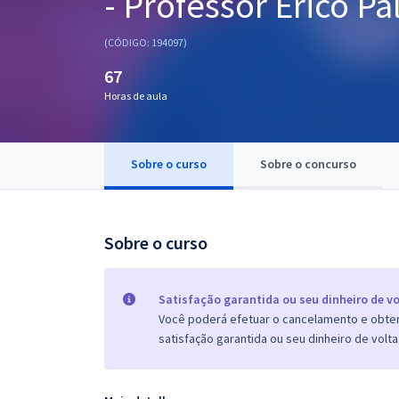
- Professor Érico Pa
Pós
(CÓDIGO: 194097)
Graduação
67
Horas de aula
OAB
Mentorias
Sobre o curso
Sobre o concurso
Questões grátis
Conteúdo gratuito
Sobre o curso
Blog
Aprovados
Satisfação garantida ou seu dinheiro de vo
Você poderá efetuar o cancelamento e obter 
satisfação garantida ou seu dinheiro de volta
Atendimento