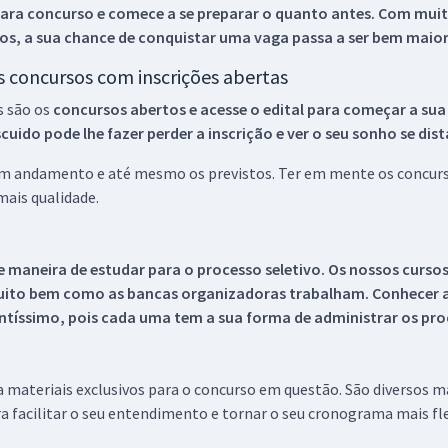
ara concurso e comece a se preparar o quanto antes. Com muita
os, a sua chance de conquistar uma vaga passa a ser bem maior
os concursos com inscrições abertas
s são os
concursos abertos e acesse o edital para começar a sua
ido pode lhe fazer perder a inscrição e ver o seu sonho se dis
 em andamento e até mesmo os previstos. Ter em mente os concurso
ais qualidade.
 maneira de estudar para o processo seletivo. Os nossos curso
uito bem como as bancas organizadoras trabalham. Conhecer a
tíssimo, pois cada uma tem a sua forma de administrar os proc
 a materiais exclusivos para o concurso em questão. São diversos 
a facilitar o seu entendimento e tornar o seu cronograma mais fle