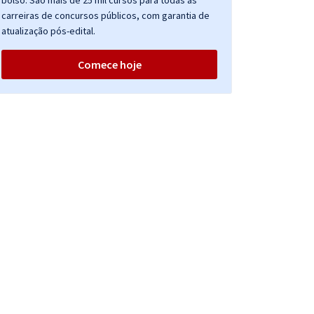
bolso. São mais de 25 mil cursos para todas as
carreiras de concursos públicos, com garantia de
atualização pós-edital.
Comece hoje