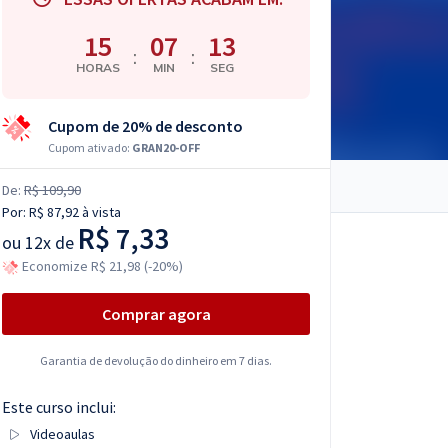
15
07
12
:
:
HORAS
MIN
SEG
Cupom de 20% de desconto
Cupom ativado:
GRAN20-OFF
De:
R$ 109,90
Por:
R$ 87,92
à vista
R$ 7,33
ou
12x de
Economize R$ 21,98 (-20%)
Comprar agora
Garantia de devolução do dinheiro em 7 dias.
Este curso inclui:
Videoaulas