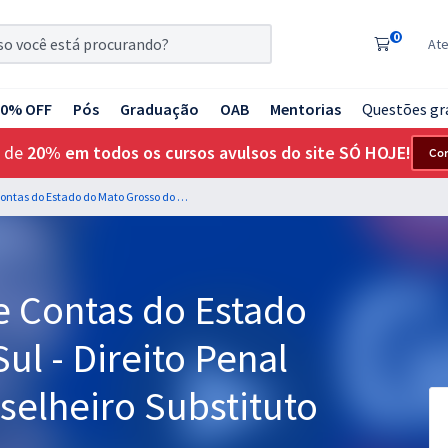
0
At
20% OFF
Pós
Graduação
OAB
Mentorias
Questões gr
 de
20% em todos os cursos avulsos do site SÓ HOJE!
Co
TCE MS - Tribunal de Contas do Estado do Mato Grosso do Sul - Direito Penal para o cargo de Conselheiro Substituto - Professor Érico Palazzo
e Contas do Estado
ul - Direito Penal
selheiro Substituto