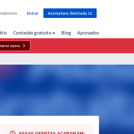
Assinatura
Ilimitada
11
endimento
Entrar
átis
Conteúdo gratuito
Blog
Aprovados
mprar agora
ESSAS OFERTAS ACABAM EM: