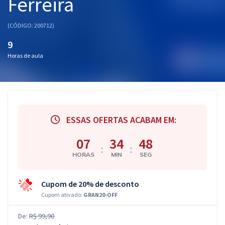
Ferreira
(CÓDIGO: 200712)
9
Horas de aula
ESSAS OFERTAS ACABAM EM:
07
34
47
:
:
HORAS
MIN
SEG
Cupom de 20% de desconto
Cupom ativado:
GRAN20-OFF
De:
R$ 99,90