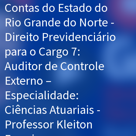
Contas do Estado do
Pós
Rio Grande do Norte -
Graduação
Direito Previdenciário
OAB
para o Cargo 7:
Mentorias
Auditor de Controle
Questões grátis
Conteúdo gratuito
Externo –
Blog
Especialidade:
Aprovados
Ciências Atuariais -
Atendimento
Professor Kleiton