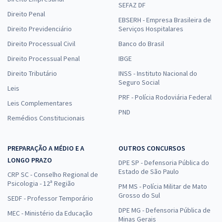
SEFAZ DF
Direito Penal
EBSERH - Empresa Brasileira de
Direito Previdenciário
Serviços Hospitalares
Direito Processual Civil
Banco do Brasil
Direito Processual Penal
IBGE
Direito Tributário
INSS - Instituto Nacional do
Seguro Social
Leis
PRF - Polícia Rodoviária Federal
Leis Complementares
PND
Remédios Constitucionais
PREPARAÇÃO A MÉDIO E A
OUTROS CONCURSOS
LONGO PRAZO
DPE SP - Defensoria Pública do
Estado de São Paulo
CRP SC - Conselho Regional de
Psicologia - 12ª Região
PM MS - Polícia Militar de Mato
Grosso do Sul
SEDF - Professor Temporário
DPE MG - Defensoria Pública de
MEC - Ministério da Educação
Minas Gerais