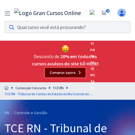
0
Assinatura Ilimitada 11
Acesso a todos os cursos. Teste grátis por 7 dias!
Assinatura OAB Até Passar
Acesso ilimitado a toda preparação para o Exame da
Desconto de
20% em todos os
Ordem, até você passar!
cursos avulsos do site SÓ HOJE!
Comprar agora
Residências Multiprofissionais
Preparação completa e intensiva para as principais
Cursos por Concurso
TCE RN
residências em saúde do Brasil
TCE RN - Tribunal de Contas do Estado do Rio Grande do Norte - Direito Previdenciário para o Cargo 7: Auditor de Controle Externo – Especialidade: Ciências Atuariais - Professor Kleiton Ferreira
Concursos
RN - Controle e Gestão
Assinatura Ilimitada
TCE RN - Tribunal de
Cursos 20% OFF