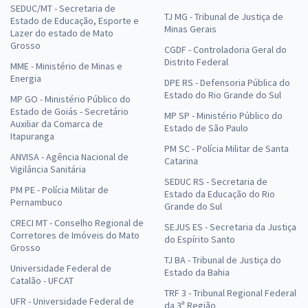
SEDUC/MT - Secretaria de
TJ MG - Tribunal de Justiça de
Estado de Educação, Esporte e
Minas Gerais
Lazer do estado de Mato
Grosso
CGDF - Controladoria Geral do
Distrito Federal
MME - Ministério de Minas e
Energia
DPE RS - Defensoria Pública do
Estado do Rio Grande do Sul
MP GO - Ministério Público do
Estado de Goiás - Secretário
MP SP - Ministério Público do
Auxiliar da Comarca de
Estado de São Paulo
Itapuranga
PM SC - Polícia Militar de Santa
ANVISA - Agência Nacional de
Catarina
Vigilância Sanitária
SEDUC RS - Secretaria de
PM PE - Polícia Militar de
Estado da Educação do Rio
Pernambuco
Grande do Sul
CRECI MT - Conselho Regional de
SEJUS ES - Secretaria da Justiça
Corretores de Imóveis do Mato
do Espírito Santo
Grosso
TJ BA - Tribunal de Justiça do
Universidade Federal de
Estado da Bahia
Catalão - UFCAT
TRF 3 - Tribunal Regional Federal
UFR - Universidade Federal de
da 3ª Região